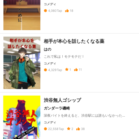
コメディ
18
4,060
Tap
相手が本心を話したくなる薬
はの
これで私は！モテモテだ！
コメディ
1
11
4,329
Tap
渋谷無人ゴシップ
ガンダーラ磯崎
深夜バイトを終えると、渋谷駅には誰もいなかった…
コメディ
2
38
22,558
Tap