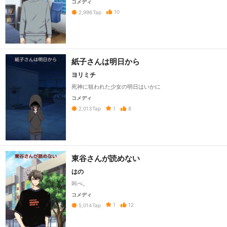
コメディ
10
2,996
Tap
紙子さんは明日から
ヨリミチ
死神に狙われた少女の明日はいかに
コメディ
1
8
2,013
Tap
東谷さんが読めない
はの
叫べ。
コメディ
1
12
5,014
Tap