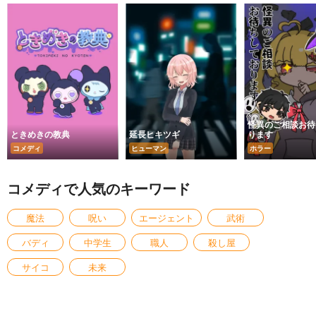
怪異のご相談お待
ときめきの教典
延長ヒキツギ
ります
コメディ
ヒューマン
ホラー
コメディで人気のキーワード
魔法
呪い
エージェント
武術
バディ
中学生
職人
殺し屋
サイコ
未来