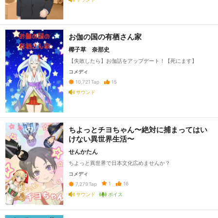
お伽の国の有栖さん家
椰子草 奈那史
【失敗したら】お伽話をアップデート！【死にます】
コメディ
15
10,721
Tap
サウンド
ちよっとチヨちゃん〜絶対に捕まってはい
けない異世界生活〜
せんかたん
ちよっと異世界で日本文化広めませんか？
コメディ
1
16
7,279
Tap
サウンド
ボイス