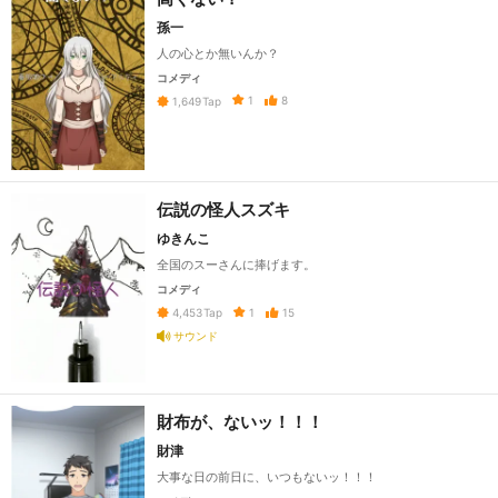
孫一
人の心とか無いんか？
コメディ
1
8
1,649
Tap
伝説の怪人スズキ
ゆきんこ
全国のスーさんに捧げます。
コメディ
1
15
4,453
Tap
サウンド
財布が、ないッ！！！
財津
大事な日の前日に、いつもないッ！！！