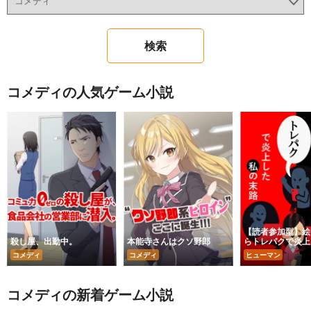
コメディの人気ゲーム小説
【読者参加型】絵
殺し屋、出勤中。
本能寺さんはクソ野郎
らトレパクで炎上
末路
コメディ
コメディ
ヒューマン
コメディの新着ゲーム小説