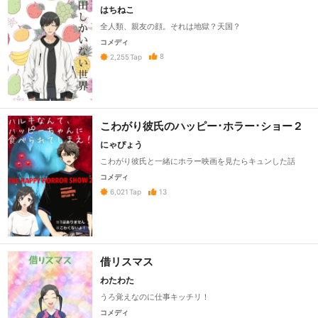
はちねこ
全人類、親友の顔。それは地獄？天国？
コメディ
8
2,255
Tap
こわがり彼氏のハッピー･ホラー･ショー２
にゃぴょう
こわがり彼氏と一緒にホラー映画を見たらキュンした話
コメディ
13
6,021
Tap
借リスマス
わたわた
うろ覚えなのに仕事キッチリ！
コメディ