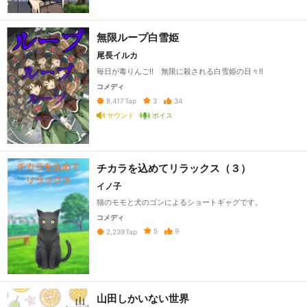
無限ループ白雪姫
尾長イルカ
毎日が毒りんご‼ 無限に殺される白雪姫の日々‼
コメディ
3
34
8,417
Tap
サウンド
ボイス
チカラを込めてリラックス（３）
イノ子
猫のモモと犬のゴンによるショートギャグです。
コメディ
5
9
2,239
Tap
山田しかいない世界