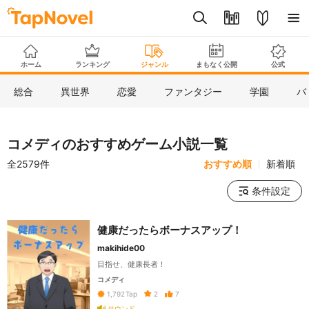
ホーム
ランキング
ジャンル
まもなく公開
公式
総合
異世界
恋愛
ファンタジー
学園
バ
コメディのおすすめゲーム小説一覧
全2579件
おすすめ順
新着順
条件設定
健康だったらボーナスアップ！
makihide00
目指せ、健康長者！
コメディ
2
7
1,792
Tap
サウンド