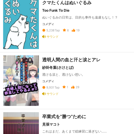
クマたくんはぬいぐるみ
Too Funk To Die
ぬいぐるみの日常は、目的も事件も遠慮もなし！？
コメディ
6
19
5,238
Tap
サウンド
透明人間の血と汗と涙とアレ
紗卦冬葉(さけとば)
透ける涙と、透けない想い。
コメディ
1
29
9,931
Tap
サウンド
卒業式を”勝つ”ために
見張マコト
これはまだ、あくまで総練習に過ぎない……