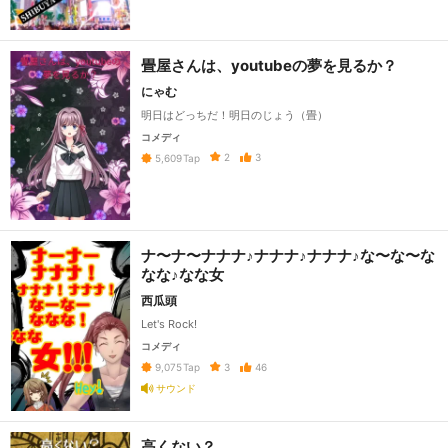
畳屋さんは、youtubeの夢を見るか？
にゃむ
明日はどっちだ！明日のじょう（畳）
コメディ
2
3
5,609
Tap
ナ〜ナ〜ナナナ♪ナナナ♪ナナナ♪な〜な〜な
なな♪なな女
西瓜頭
Let's Rock!
コメディ
3
46
9,075
Tap
サウンド
高くない？