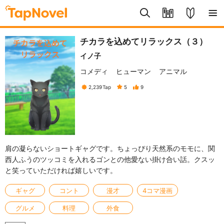
チカラを込めてリラックス（３）
イノ子
コメディ
ヒューマン
アニマル
2,239
Tap
5
9
肩の凝らないショートギャグです。ちょっぴり天然系のモモに、関
西人ふうのツッコミを入れるゴンとの他愛ない掛け合い話。クスッ
と笑っていただければ嬉しいです。
ギャグ
コント
漫才
4コマ漫画
グルメ
料理
外食