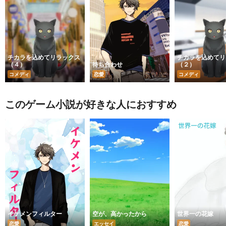
チカラを込めてリラックス
チカラを込めてリ
（４）
待ち合わせ
（２）
コメディ
恋愛
コメディ
このゲーム小説が好きな人におすすめ
イケメンフィルター
空が、高かったから
世界一の花嫁
恋愛
エッセイ
恋愛