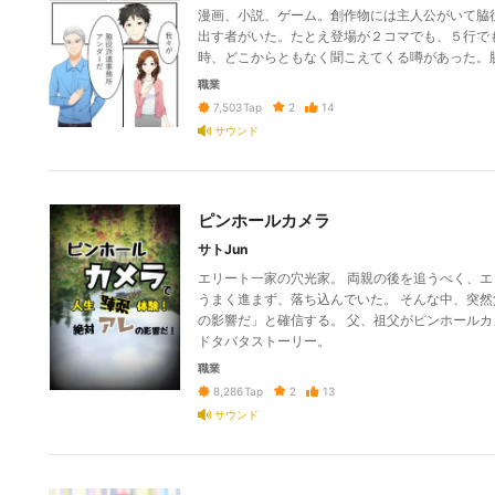
漫画、小説、ゲーム。創作物には主人公がいて脇
出す者がいた。たとえ登場が２コマでも、５行で
時、どこからともなく聞こえてくる噂があった。
職業
2
14
7,503
Tap
サウンド
ピンホールカメラ
サトJun
エリート一家の穴光家。 両親の後を追うべく、
うまく進まず、落ち込んでいた。 そんな中、突然
の影響だ」と確信する。 父、祖父がピンホール
ドタバタストーリー。
職業
2
13
8,286
Tap
サウンド