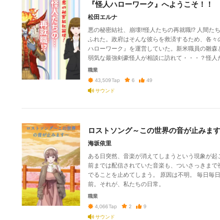
『怪人ハローワーク』へようこそ！！
松田エルナ
悪の秘密結社、崩壊!!怪人たちの再就職!? 人間
ふれた。政府はそんな彼らを救済するため、各々
ハローワーク』を運営していた。新米職員の雛森
弱気な最強剣豪怪人が相談に訪れて・・・？怪人たち
職業
6
49
43,509
Tap
サウンド
ロストソング～この世界の音が止みま
海坂依里
ある日突然、音楽が消えてしまうという現象が起
前までは配信されていた音楽も、ついさっきまで
でることを止めてしまう。 原因は不明。 毎日毎
前。それが、私たちの日常。
職業
2
9
4,066
Tap
サウンド