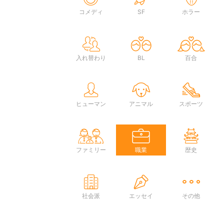
コメディ
SF
ホラー
入れ替わり
BL
百合
ヒューマン
アニマル
スポーツ
ファミリー
職業
歴史
社会派
エッセイ
その他