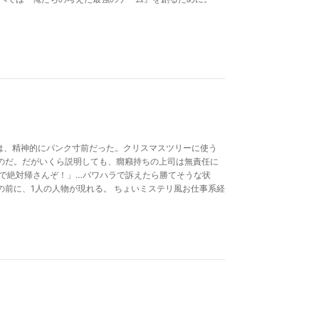
子は、精神的にパンク寸前だった。クリスマスツリーに使う
のだ。だがいくら説明しても、癇癪持ちの上司は無責任に
まで絶対帰さんぞ！」…パワハラで訴えたら勝てそうな状
の前に、1人の人物が現れる。 ちょいミステリ風お仕事系経