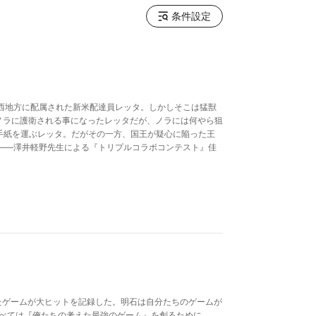
条件設定
西地方に配属された新米配達員レッタ。しかしそこは猛獣
のノラに護衛される事になったレッタだが、ノラには何やら狙
手紙を運ぶレッタ。だがその一方、国王が疑心に陥った王
――澤井軽野先生による『トリプルコラボコンテスト』佳
たゲームが大ヒットを記録した。明石は自分たちのゲームが
すべては『俺たちの考えた最強のゲーム』を創るために。