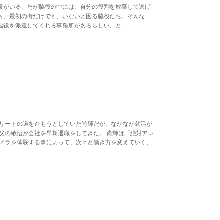
役がいる。だが脇役の中には、自分の役割を放棄して逃げ
も、最初の街だけでも、いないと困る脇役たち。そんな
脇役を派遣してくれる事務所があるらしい、と。
エリートの道を進もうとしていた尚輝だが、なかなか就活が
父の敬悟が会社を早期退職をしてきた。 尚輝は「絶対アレ
カメラを体験する事によって、次々と働き方を変えていく、