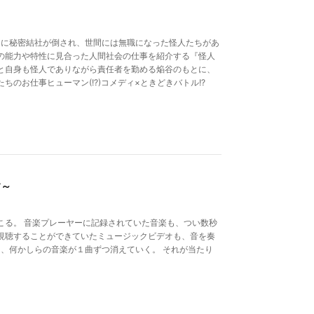
たちに秘密結社が倒され、世間には無職になった怪人たちがあ
の能力や特性に見合った人間社会の仕事を紹介する『怪人
と自身も怪人でありながら責任者を勤める焔谷のもとに、
のお仕事ヒューマン(!?)コメディ×ときどきバトル!?
す～
こる。 音楽プレーヤーに記録されていた音楽も、つい数秒
視聴することができていたミュージックビデオも、音を奏
日、何かしらの音楽が１曲ずつ消えていく。 それが当たり