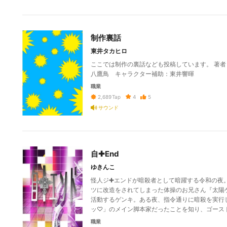
制作裏話
東井タカヒロ
ここでは制作の裏話なども投稿しています。 著
八鷹鳥 キャラクター補助：東井響暉
職業
4
5
2,689
Tap
サウンド
自✚End
ゆきんこ
怪人ジ✚エンドが暗殺者として暗躍する令和の夜
ツに改造をされてしまった体操のお兄さん『太陽
活動するゲンキ。ある夜、指令通りに暗殺を実行
ッ♡」のメイン脚本家だったことを知り、ゴース
職業