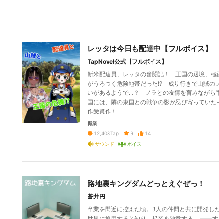
レッタは今日も配達中【フルボイス】
TapNovel公式【フルボイス】
新米配達員、レッタの奮闘記！ 王国の辺境、極
がうろつく危険地帯だった!? 成り行きで山賊
いがあるようで…？ ノラとの友情を育みながら
国には、隣の東国との戦争の影が忍び寄っていた
作受賞作！
職業
9
14
12,408
Tap
サウンド
ボイス
路地裏キングダムどっとえぐぜっ！
蒼井円
卒業を間近に控えた頃。3人の仲間と共に開発し
世界に通用すると知り、起業を決意する。 ――