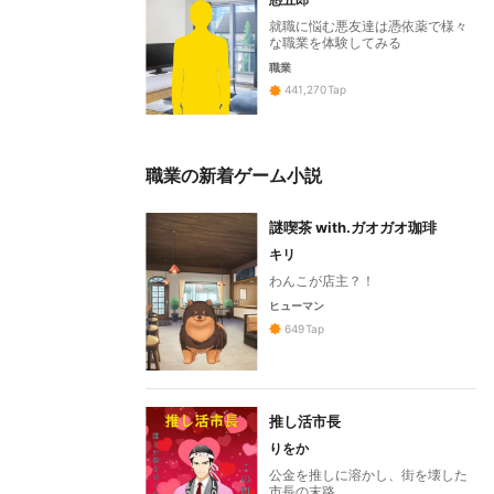
就職に悩む悪友達は憑依薬で様々
な職業を体験してみる
職業
441,270
Tap
職業の新着ゲーム小説
謎喫茶 with.ガオガオ珈琲
キリ
わんこが店主？！
ヒューマン
649
Tap
推し活市長
りをか
公金を推しに溶かし、街を壊した
市長の末路。