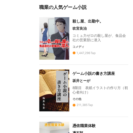
職業の人気ゲーム小説
殺し屋、出勤中。
吹宮良治
コミュ力ゼロの殺し屋が、食品会
社の営業部に潜入
コメディ
1,447,296
Tap
ゲーム小説の書き方講座
坂井とーが
8限目 表紙イラストの作り方（初
心者向け）
その他
211,385
Tap
憑依職業体験
憑五郎