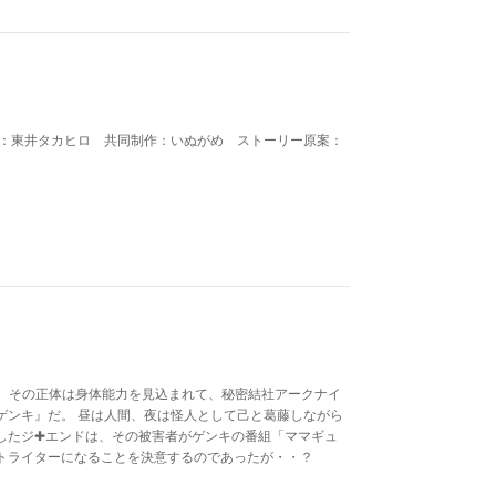
者：東井タカヒロ 共同制作：いぬがめ ストーリー原案：
。 その正体は身体能力を見込まれて、秘密結社アークナイ
ゲンキ』だ。 昼は人間、夜は怪人として己と葛藤しながら
したジ✚エンドは、その被害者がゲンキの番組「ママギュ
トライターになることを決意するのであったが・・？