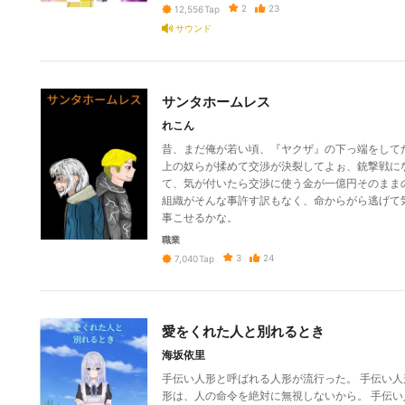
2
23
12,556
Tap
サウンド
サンタホームレス
れこん
昔、まだ俺が若い頃、『ヤクザ』の下っ端をして
上の奴らが揉めて交渉が決裂してよぉ、銃撃戦に
て、気が付いたら交渉に使う金が一億円そのまま
組織がそんな事許す訳もなく、命からがら逃げて
事こせるかな。
職業
3
24
7,040
Tap
愛をくれた人と別れるとき
海坂依里
手伝い人形と呼ばれる人形が流行った。 手伝い人
形は、人の命令を絶対に無視しないから。 手伝い