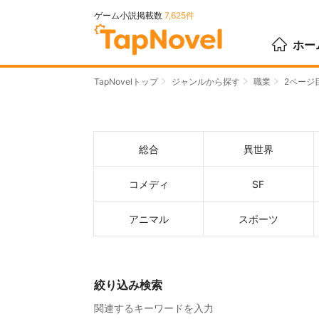
ゲーム小説掲載数
7,625件
ホー
TapNovelトップ
ジャンルから探す
職業
2ページ
総合
異世界
コメディ
SF
アニマル
スポーツ
絞り込み検索
関連するキーワードを入力