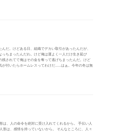
たんだ。けどある日、組織でデカい取引があったんだが、
なっちまったんだわ。けど俺は運よく一人だけ生き延び
の残されてて俺はその金を奪って逃げちまったんだ。けど
気が付いたらホームレスってわけだ……はぁ。今年の冬は無
形は、人の命令を絶対に受け入れてくれるから。 手伝い人
人形は、感情を持っていないから。 そんなところに、人々