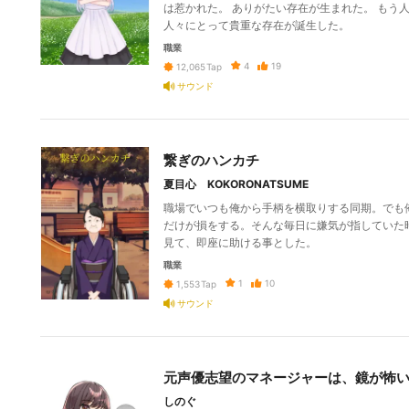
は惹かれた。 ありがたい存在が生まれた。 もう
人々にとって貴重な存在が誕生した。
職業
4
19
12,065
Tap
サウンド
繋ぎのハンカチ
夏目心 KOKORONATSUME
職場でいつも俺から手柄を横取りする同期。でも
だけが損をする。そんな毎日に嫌気が指していた
見て、即座に助ける事とした。
職業
1
10
1,553
Tap
サウンド
元声優志望のマネージャーは、鏡が怖
しのぐ