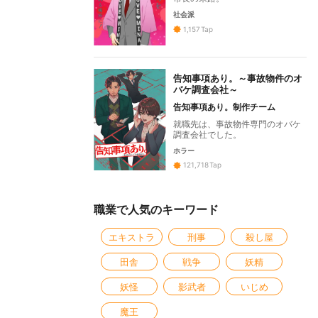
社会派
1,157
Tap
告知事項あり。～事故物件のオ
バケ調査会社～
告知事項あり。制作チーム
就職先は、事故物件専門のオバケ
調査会社でした。
ホラー
121,718
Tap
職業で人気のキーワード
エキストラ
刑事
殺し屋
田舎
戦争
妖精
妖怪
影武者
いじめ
魔王