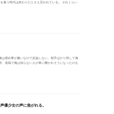
人を雇う時代は終わりだとさえ言われている。 それくらい
俺は揉め事が嫌いなので反論しない。相手ばかり得して俺
時、道端で俺は知らない人が車に轢かれそうになったのを
い声優少女の声に焦がれる。