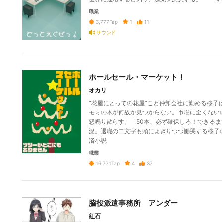
職業
1
11
3,777
Tap
サウンド
ホールセール・マーケット！
オカリ
“花屋にとっての花屋”こと仲卸会社に勤める桜
モミの木が何故か見つからない。市場に全くない
怒鳴り散らす。「50本、必ず確保しろ！できる
況。退職の二文字も頭によぎりつつ慟哭する桜子
済小説
職業
4
37
16,771
Tap
脇役派遣事務所 アンダー
紅石