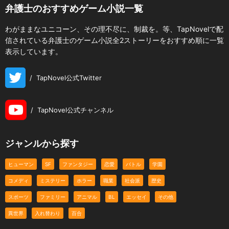
弁護士のおすすめゲーム小説一覧
わがままなユニコーン、その理不尽に、制裁を。等、TapNovelで配
信されている弁護士のゲーム小説全2ストーリーをおすすめ順に一覧
表示しています。
/
TapNovel公式Twitter
/
TapNovel公式チャンネル
ジャンルから探す
ヒューマン
SF
ファンタジー
恋愛
バトル
学園
コメディ
ミステリー
ホラー
職業
社会派
歴史
スポーツ
ファミリー
アニマル
BL
エッセイ
その他
異世界
入れ替わり
百合