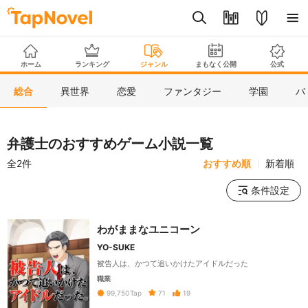
ホーム
ランキング
ジャンル
まもなく公開
公式
総合
異世界
恋愛
ファンタジー
学園
バ
弁護士のおすすめゲーム小説一覧
全2件
おすすめ順
新着順
条件設定
わがままなユニコーン
YO-SUKE
被告人は、かつて追いかけたアイドルだった
職業
71
19
99,750
Tap