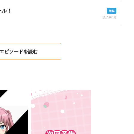
ール！
読了約5分
6エピソードを読む