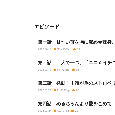
エピソード
第一話 甘〜い苺を胸に秘め🍓変身
2022.06.18
35,423
Tap
53
第二話 二人で一つ、「ニコ☆イチ
2022.07.10
10,172
Tap
32
第三話 発動！！誰が為のストロベ
2022.07.17
11,003
Tap
25
第四話 めるちゃんより愛をこめて
2022.07.24
9,210
Tap
23