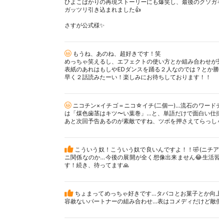
ひよこばかりの再現ストーリーにも爆笑し、最後のクソガ
ガッツリ引き込まれました👍
さすが公式様✨
もうね、あのね、超好きです！笑
めっちゃ笑えるし、エフェクトの使い方とか組み合わせが
表紙のあれはもしやEDダンスを踊る２人なのでは？とか勝
早く２話読みたーい！楽しみにお待ちしております！！
ニコチン×イチゴ＝ニコ☆イチ(二個一)…流石のワー
は「煤色歯茎はキツ〜い葉巻」…と、単語だけで面白い仕
あと次回予告あるのが素敵ですね、ツボを押さえてらっし
こういう奴！こういう奴で良いんですよ！！🤣(ニチ
ニ関係なのか…今後の展開が全く想像出来ません😂生活習
す！続き、待ってます🙏
ちょまってめっちゃ好きです…タバコとお菓子とか向
容赦ないパートナーの組み合わせ…表はコメディだけど敵