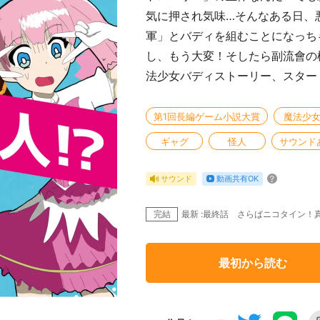
気に押され気味…そんなある日、
軍」とバディを組むことになっち
し、もう大変！そしたら副流會の
法少女バディストーリー、スター
第1回長編ゲーム小説大賞
魔法少
ギャグ
怪人
サウンド
動画共有OK
サウンド
完結
最新 :最終話 さらばニコタイン！真
最初から読む