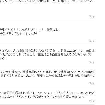
キを殴ったニコタイン様にあっぱれを送ると共に爆笑し、ラストのシーン…
4年前
秀逸すぎて！！大っ好きです！！！（語彙力よ）
手に推測してしまいました😂
4年前
ドチョイス！悪の組織も副流煙ならぬ「副流會」、将軍はニコタイン、前口上
掛けが散りばめられてました☺︎主流煙ならぬ主流會もあるのだろうか…笑
ゃる！
4年前
アサの皮を被った、常識無用のドタバタ劇。)何で味方勢がスイーツで敵がヤ
慣病でも引き起こすんかな…🤣🤣とにかくお話全体の流れがとても好きで
4年前
上とか若干日曜の朝な感じありつつツッコミ力高い主人公にコミカルだけど
側になんかシリアスっぽい予感があったりサクッと性癖に来ました…
4年前