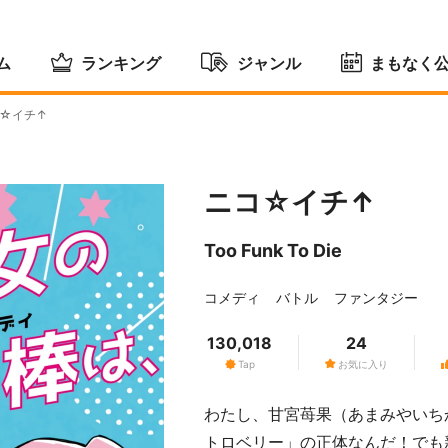
ム
ランキング
ジャンル
まもなく
☆イチ↑
ニコ☆イチ↑
Too Funk To Die
コメディ
バトル
ファンタジー
130,018
24
Tap
お気に入り
わたし、甘宮苺果（あまみやいち
トロベリー」の正体なんだ！でも