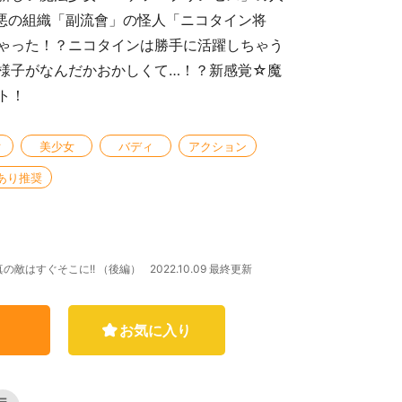
悪の組織「副流會」の怪人「ニコタイン将
ゃった！？ニコタインは勝手に活躍しちゃう
様子がなんだかおかしくて…！？新感覚☆魔
ト！
女
美少女
バディ
アクション
あり推奨
2022.10.09 最終更新
の敵はすぐそこに!! （後編）
お気に入り