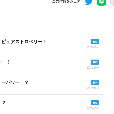
この作品をシェア
、ピュアストロベリー！
読了約6分
↑」！
読了約5分
リーパワー！？
読了約5分
！？
読了約6分