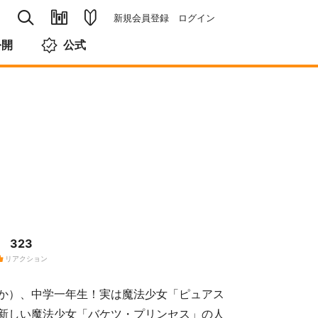
新規会員登録
ログイン
公開
公式
323
リアクション
か）、中学一年生！実は魔法少女「ピュアス
新しい魔法少女「バケツ・プリンセス」の人