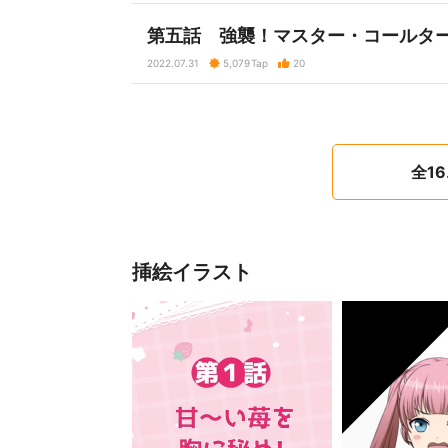
第五話 強襲！マスター・コールタ
2022.07.31
5,079
Tap
20
全1
挿絵イラスト