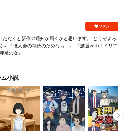
ファン
いただくと新作の通知が届くかと思います。 どうぞよろ
↓ 『怪人会の存続のためなら！』 『邂逅withエイリア
爆弾魔の女』
ーム小説
Nex