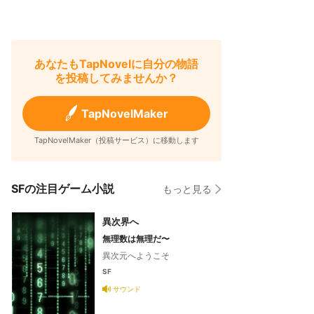
あなたもTapNovelに自分の物語
を投稿してみませんか？
TapNovelMaker
TapNovelMaker（投稿サービス）に移動します
SFの注目ゲーム小説
もっと見る
異次界へ
無理数は無理だ〜
異次元へようこそ
SF
サウンド