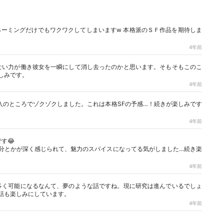
、ネーミングだけでもワクワクしてしまいますw 本格派のＳＦ作品を期待しま
4年前
ない力が働き彼女を一瞬にして消し去ったのかと思います。そもそもこのこ
しみです。
4年前
入のところでゾクゾクしました。これは本格SFの予感…！続きが楽しみです
4年前
す😂
分とかが深く感じられて、魅力のスパイスになってる気がしました…続き楽
4年前
多く可能になるなんて、夢のような話ですね。現に研究は進んでいるでしょ
話も楽しみにしています。
4年前