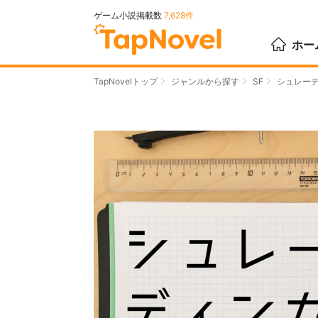
ゲーム小説掲載数
7,628件
ホー
TapNovelトップ
ジャンルから探す
SF
シュレー