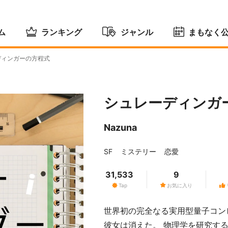
ム
ランキング
ジャンル
まもなく
ディンガーの方程式
シュレーディンガ
Nazuna
SF
ミステリー
恋愛
31,533
9
Tap
お気に入り
世界初の完全なる実用型量子コン
彼女は消えた。 物理学を研究す