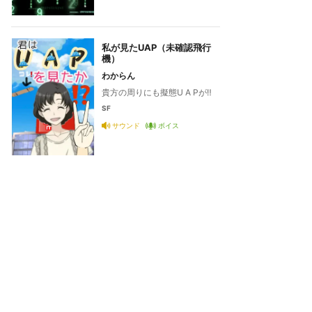
私が見たUAP（未確認飛行
機）
わからん
貴方の周りにも擬態U A Pが‼️
SF
サウンド
ボイス