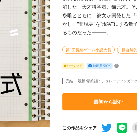
消した、天才科学者、猫元才。そ
条唯とともに、彼女が開発した『
かし、"非現実”を”現実”にする
るものだった———。
第1回長編ゲーム小説大賞
超自然
動画共有OK
サウンド
完結
最新 :最終話：シュレーディンガー
最初から読む
この作品をシェア