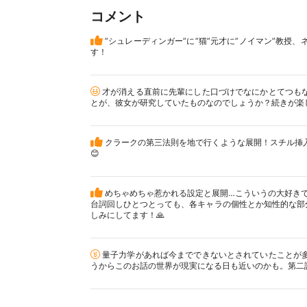
コメント
”シュレーディンガー”に”猫”元才に”ノイマン”教授
す！
才が消える直前に先輩にした口づけでなにかとてつも
とが、彼女が研究していたものなのでしょうか？続きが楽
クラークの第三法則を地で行くような展開！スチル挿
😊
めちゃめちゃ惹かれる設定と展開…こういうの大好きで
台詞回しひとつとっても、各キャラの個性とか知性的な部
しみにしてます！🙏
量子力学があれば今までできないとされていたことが
うからこのお話の世界が現実になる日も近いのかも。第二