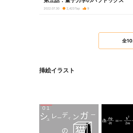
第五話：量子力学のパラドックス
2022.07.30
2,423
Tap
9
全1
挿絵イラスト