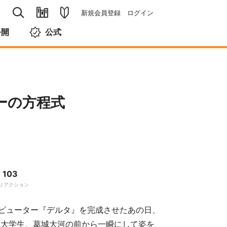
新規会員登録
ログイン
公開
公式
ーの方程式
103
リアクション
ピューター『デルタ』を完成させたあの日、
る大学生、葛城大河の前から一瞬にして姿を