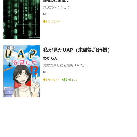
異次元へようこそ
SF
サウンド
私が見たUAP（未確認飛行機）
わからん
貴方の周りにも擬態U A Pが‼️
SF
サウンド
ボイス