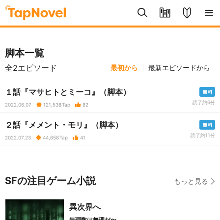
脚本一覧
全2エピソード
最初から
最新エピソードから
１話『マサヒトとミーコ』（脚本）
読了約6分
2022.06.07
121,538
Tap
82
２話『メメント・モリ』（脚本）
読了約11分
2022.07.23
44,658
Tap
41
SFの注目ゲーム小説
もっと見る
異次界へ
無理数は無理だ〜