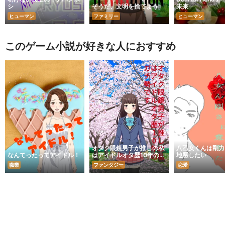
シ
そうだ、文明を捨てよう
未来
ヒューマン
ファミリー
ヒューマン
このゲーム小説が好きな人におすすめ
オタク眼鏡男子が推しの私
八乙女くんは剛力
なんてったってアイドル！
はアイドルオタ歴10年のガ
地悪したい
チ勢です。
職業
ファンタジー
恋愛