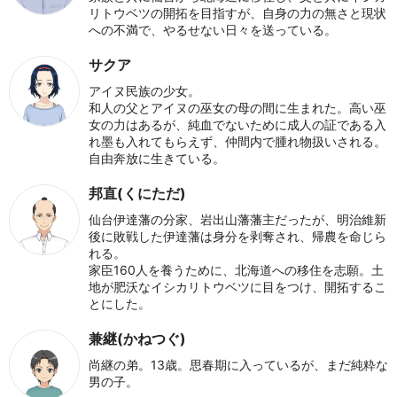
リトウベツの開拓を目指すが、自身の力の無さと現状
への不満で、やるせない日々を送っている。
サクア
アイヌ民族の少女。
和人の父とアイヌの巫女の母の間に生まれた。高い巫
女の力はあるが、純血でないために成人の証である入
れ墨も入れてもらえず、仲間内で腫れ物扱いされる。
自由奔放に生きている。
邦直(くにただ)
仙台伊達藩の分家、岩出山藩藩主だったが、明治維新
後に敗戦した伊達藩は身分を剥奪され、帰農を命じら
れる。
家臣160人を養うために、北海道への移住を志願。土
地が肥沃なイシカリトウベツに目をつけ、開拓するこ
とにした。
兼継(かねつぐ)
尚継の弟。13歳。思春期に入っているが、まだ純粋な
男の子。