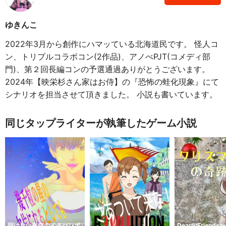
ゆきんこ
2022年3月から創作にハマッている北海道民です。 怪人コ
ン、トリプルコラボコン(2作品)、アノべPJT(コメディ部
門)、第２回長編コンの予選通過ありがとうございます。
2024年【映栄杉さん家はお侍】の『恐怖の蛙化現象』にて
シナリオを担当させて頂きました。 小説も書いています。
同じタップライターが執筆したゲーム小説
明けない夜空のイチバンボ
Dear📧Friend