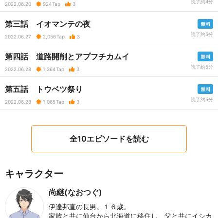
読了約4分
2022.06.20
924
Tap
3
第三話 イオマンテの夜
読了約5分
2022.06.27
2,056
Tap
3
第四話 道路開削とアプフチカムイ
読了約5分
2022.06.28
1,364
Tap
3
第五話 トウベツ祭り
読了約5分
2022.06.28
1,065
Tap
3
全10エピソードを読む
キャラクター
尚継(なおつぐ)
伊達邦直の長男。１６歳。
家族と共に仙台から北海道に移住し、父と共にイシカ