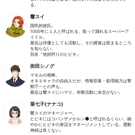
る。
響スイ
国民的彼氏。
1000年に１人と呼ばれる、歌って踊れるスーパーア
イドル。
最近は俳優としても活動し、その躍進は留まるところ
を知らない。
別名『他担狩りのヒビキ』
街田シノグ
マモルの相棒。
オネエキャラの自由人だが、情報収集・処理能力は警
察庁一との声も。
最近は響スイにハマり、布教活動に余念がない。
菜七子(ナナコ)
響スイのマネージャー。
ヒビキにはコバンザメかルン⚫と呼ばれるくらい、細
やかにヒビキの身辺をマネージメントしている。運動
神経は良くない。