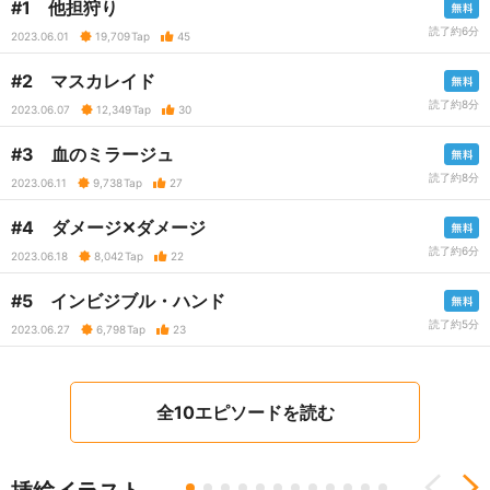
#1 他担狩り
読了約6分
2023.06.01
19,709
Tap
45
#2 マスカレイド
読了約8分
2023.06.07
12,349
Tap
30
#3 血のミラージュ
読了約8分
2023.06.11
9,738
Tap
27
#4 ダメージ✕ダメージ
読了約6分
2023.06.18
8,042
Tap
22
#5 インビジブル・ハンド
読了約5分
2023.06.27
6,798
Tap
23
全10エピソードを読む
Previous
N