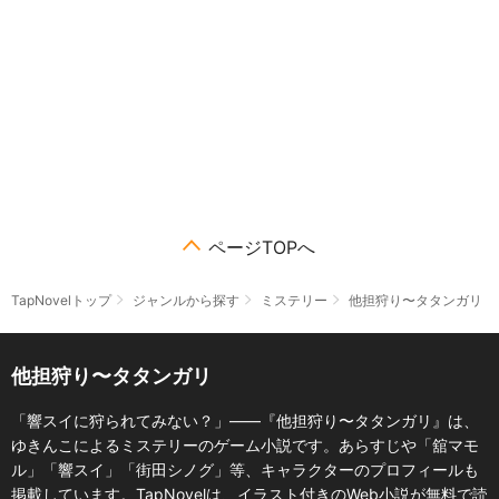
ページTOPへ
TapNovelトップ
ジャンルから探す
ミステリー
他担狩り〜タタンガリ
他担狩り〜タタンガリ
「響スイに狩られてみない？」――『他担狩り〜タタンガリ』は、
ゆきんこによるミステリーのゲーム小説です。あらすじや「舘マモ
ル」「響スイ」「街田シノグ」等、キャラクターのプロフィールも
掲載しています。TapNovelは、イラスト付きのWeb小説が無料で読