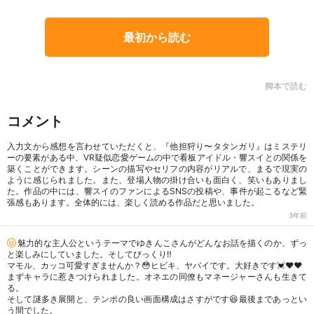
最初から読む
脚本で読む
コメント
入力文から感想を言わせていただくと、『他担狩り〜タタンガリ』はミステリ
ーの要素がある中、VR疑似恋愛ゲームの中で看板アイドル・響スイとの関係を
築くことができます。シーンの描写やセリフの内容がリアルで、まるで現実の
ように感じられました。また、登場人物の掛け合いも面白く、笑いもありまし
た。作品の中には、響スイのファンによるSNSの投稿や、事件が起こるなど緊
張感もあります。全体的には、楽しく読める作品だと思いました。
3年前
魅力的な主人公というテーマでゆきんこさんがどんなお話を描くのか、ずっ
と楽しみにしていました。そしてびっくり‼️
マモル、カッコ可愛すぎませんか？😳ヒビキ、ヤバイです。大好きです💓♥️❤️
まずキャラに惹きつけられました。オネエの同僚もマネージャーさんも生きて
る。
そして謎多き展開と、テンポの良い画面構成はさすがです😆最後まであっとい
う間でした。