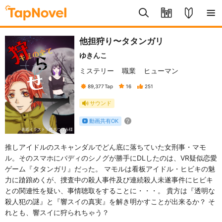
他担狩り〜タタンガリ
ゆきんこ
ミステリー
職業
ヒューマン
89,377
Tap
16
251
サウンド
動画共有OK
表紙イラスト：椎名つぼみ様
推しアイドルのスキャンダルでどん底に落ちていた女刑事・マモ
ル。そのスマホにバディのシノグが勝手にDLしたのは、VR疑似恋愛
ゲーム『タタンガリ』だった。 マモルは看板アイドル・ヒビキの魅
力に蹌踉めくが、捜査中の殺人事件及び連続殺人未遂事件にヒビキ
との関連性を疑い、事情聴取をすることに・・・。 貴方は『透明な
殺人犯の謎』と『響スイの真実』を解き明かすことが出来るか？ そ
れとも、響スイに狩られちゃう？