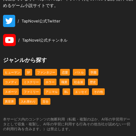
めるゲーム小説サイトです。
/
TapNovel公式Twitter
/
TapNovel公式チャンネル
ジャンルから探す
ヒューマン
SF
ファンタジー
恋愛
バトル
学園
コメディ
ミステリー
ホラー
職業
社会派
歴史
スポーツ
ファミリー
アニマル
BL
エッセイ
その他
異世界
入れ替わり
百合
本サービス内のコンテンツの無断利用（転載・複製のほか、AI等の学習用デー
タとして収集・複製し、AI等の学習に利用する行為その他当社が認めない一切
の利用行為を含みます。）は禁止します。