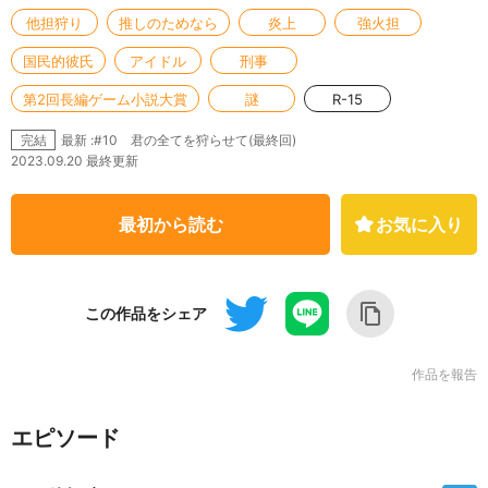
他担狩り
推しのためなら
炎上
強火担
国民的彼氏
アイドル
刑事
第2回長編ゲーム小説大賞
謎
R-15
最新 :#10 君の全てを狩らせて(最終回)
完結
2023.09.20 最終更新
最初から読む
お気に入り
この作品をシェア
作品を報告
エピソード