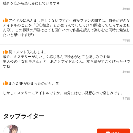
続きを心から楽しみにしています🍀
3年前
アイドルにあんまし詳しくないですが、確かファンの間では、自分が好きな
アイドルのことを『〇〇担当』とか言うんでしたっけ？(間違ってたらすみませ
ん😥)。この界隈の用語はとても面白いので作品を読んで楽しむと同時に勉強し
たいと思います(笑)
3年前
初コメント失礼します。
最近、ミステリーがおいしく感じるんで続きがとても楽しみです😆
主人公の『女刑事さん』と『あざとアイドルくん』立ち絵がすごくぴったりで
すね
3年前
またDNPが始まったのかと。笑
しかしミステリーにアイドルですか。自分にはない発想なので楽しみです。
3年前
タップライター