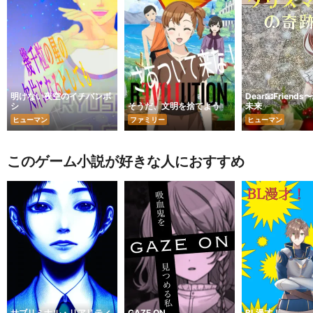
明けない夜空のイチバンボ
Dear📧Friend
シ
そうだ、文明を捨てよう
未来
ヒューマン
ファミリー
ヒューマン
このゲーム小説が好きな人におすすめ
サブリミナル・リアリティ
GAZE ON
BL漫才！