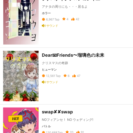
アナタの周りにも・・・居るよ
ホラー
4
42
6,967
Tap
サウンド
Dear📧Friends〜瑠璃色の未来
クリスマスの奇跡
ヒューマン
6
47
12,561
Tap
サウンド
swap✘✘swap
NOフィアンセ！ NO ウェディング!
バトル
20
91
130,688
Tap