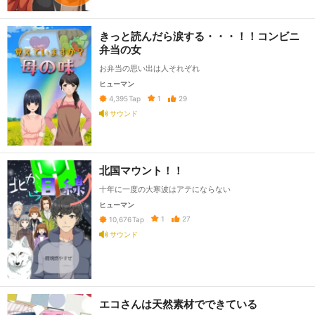
きっと読んだら涙する・・・！！コンビニ
弁当の女
お弁当の思い出は人それぞれ
ヒューマン
1
29
4,395
Tap
サウンド
北国マウント！！
十年に一度の大寒波はアテにならない
ヒューマン
1
27
10,676
Tap
サウンド
エコさんは天然素材でできている