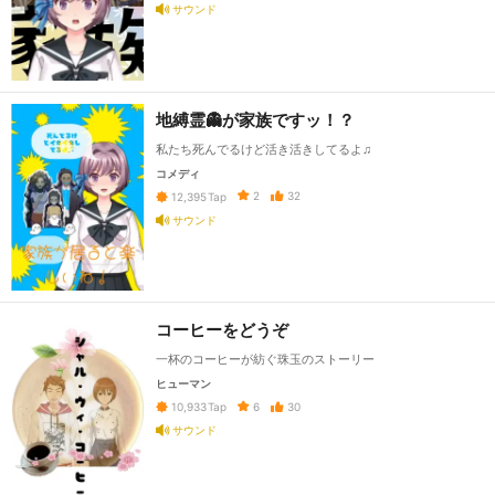
サウンド
地縛霊👻が家族ですッ！？
私たち死んでるけど活き活きしてるよ♫
コメディ
2
32
12,395
Tap
サウンド
コーヒーをどうぞ
一杯のコーヒーが紡ぐ珠玉のストーリー
ヒューマン
6
30
10,933
Tap
サウンド