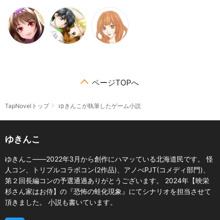
ページTOPへ
TapNovelトップ
ゆきんこが執筆したゲーム小説
ゆきんこ
ゆきんこ――2022年3月から創作にハマッている北海道民です。 怪
人コン、トリプルコラボコン(2作品)、アノべPJT(コメディ部門)、
第２回長編コンの予選通過ありがとうございます。 2024年【映栄
杉さん家はお侍】の『恐怖の蛙化現象』にてシナリオを担当させて
頂きました。 小説も書いています。