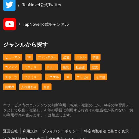
/
TapNovel公式Twitter
/
TapNovel公式チャンネル
ジャンルから探す
ヒューマン
SF
ファンタジー
恋愛
バトル
学園
コメディ
ミステリー
ホラー
職業
社会派
歴史
スポーツ
ファミリー
アニマル
BL
エッセイ
その他
異世界
入れ替わり
百合
本サービス内のコンテンツの無断利用（転載・複製のほか、AI等の学習用デー
タとして収集・複製し、AI等の学習に利用する行為その他当社が認めない一切
の利用行為を含みます。）は禁止します。
運営会社
利用規約
プライバシーポリシー
特定商取引法に基づく表示