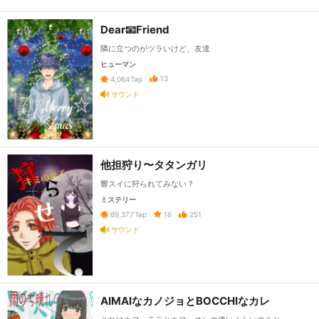
Dear📧Friend
隣に立つのがツラいけど、友達
ヒューマン
13
4,064
Tap
サウンド
他担狩り〜タタンガリ
響スイに狩られてみない？
ミステリー
16
251
89,377
Tap
サウンド
AIMAIなカノジョとBOCCHIなカレ