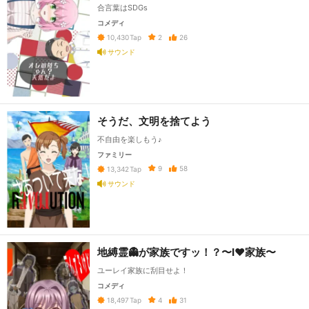
合言葉はSDGs
コメディ
2
26
10,430
Tap
サウンド
そうだ、文明を捨てよう
不自由を楽しもう♪
ファミリー
9
58
13,342
Tap
サウンド
地縛霊👻が家族ですッ！？〜I♥家族〜
ユーレイ家族に刮目せよ！
コメディ
4
31
18,497
Tap