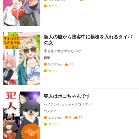
サウンド
新人の脇から接客中に横槍を入れるタイパ
の女
生き急ぐ女は幸せなのか
職業
35
5,731
Tap
サウンド
犯人はポコちゃんです
ハイテンションギャグコメディ
コメディ
6
17
3,331
Tap
サウンド