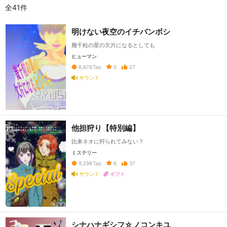
全41件
明けない夜空のイチバンボシ
幾千粒の星の欠片になるとしても
ヒューマン
5
27
6,676
Tap
サウンド
他担狩り【特別編】
比来ネオに狩られてみない？
ミステリー
6
37
9,298
Tap
サウンド
ギフト
シナハナギシフ☆ノコンキユ