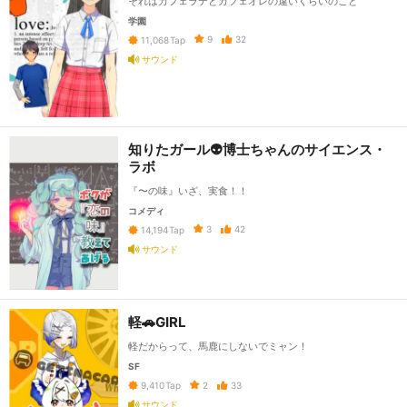
それはカフェラテとカフェオレの違いくらいのこと
学園
9
32
11,068
Tap
サウンド
知りたガール👽博士ちゃんのサイエンス・
ラボ
『〜の味』いざ、実食！！
コメディ
3
42
14,194
Tap
サウンド
軽🚗GIRL
軽だからって、馬鹿にしないでミャン！
SF
2
33
9,410
Tap
サウンド