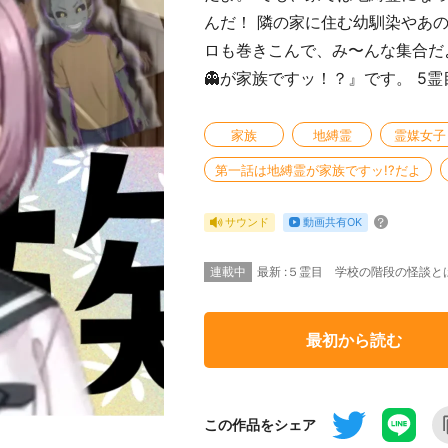
んだ！ 隣の家に住む幼馴染やあ
ロも巻きこんで、み〜んな集合だよ
👻が家族ですッ！？』です。 5
家族
地縛霊
霊媒女子
第一話は地縛霊が家族ですッ!?だよ
動画共有OK
サウンド
連載中
最新 :５霊目 学校の階段の怪談とは
最初から読む
この作品をシェア