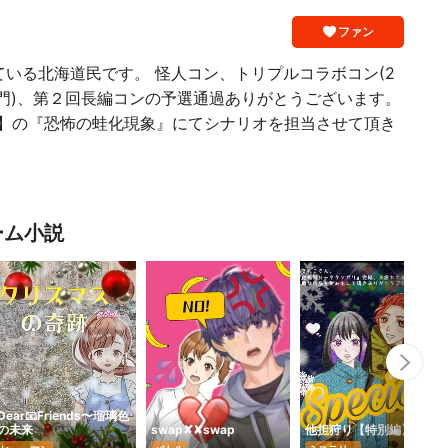
ファン
ている北海道民です。 怪人コン、トリプルコラボコン(2
ィ部門)、第２回長編コンの予選通過ありがとうございます。
侍】の『恐怖の蛙化現象』にてシナリオを担当させて頂き
。
ーム小説
Nex
Dear📧Friends〜瑠璃色
の未来
swap✘✘swap
他担狩り【特別編】