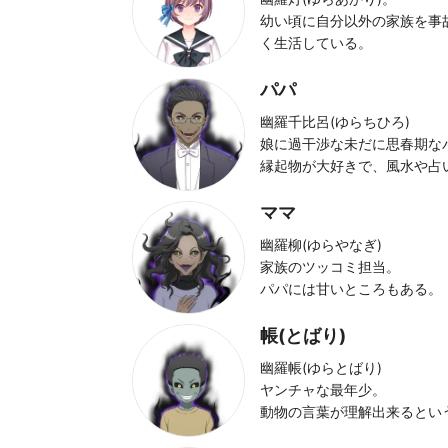
幼い頃に自分以外の家族を事
く生活している。
パパ
幽羅千比呂(ゆらちひろ)
娘に過干渉な未だに思春期な
縁起物が大好きで、風水や占
ママ
幽羅柳(ゆらやなぎ)
家族のツッコミ担当。
パパには甘いところもある。
帳(とばり)
幽羅帳(ゆらとばり)
ヤンチャな最年少。
動物の言葉が理解出来るとい