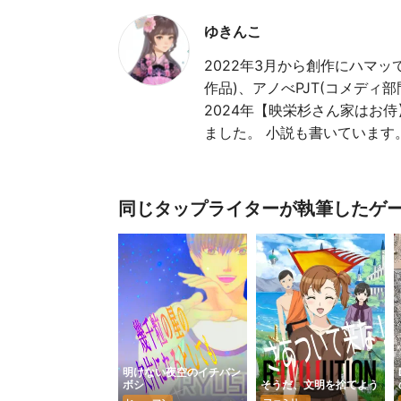
ゆきんこ
2022年3月から創作にハマッ
作品)、アノべPJT(コメデ
2024年【映栄杉さん家はお
ました。 小説も書いています
同じタップライターが執筆したゲ
明けない夜空のイチバン
ボシ
そうだ、文明を捨てよう