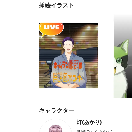
挿絵イラスト
キャラクター
灯(あかり)
幽羅灯(ゆらあかり)。