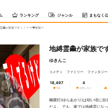
ム
ランキング
ジャンル
まもなく
霊👻が家族ですッ！？〜I♥家族〜
地縛霊👻が家族で
ゆきんこ
コメディ
ファミリー
ファンタジー
18,497
4
Tap
お気に入り
幽羅灯(ゆらあかり)は幼い頃に
だよ。 でも、家では地縛霊にな