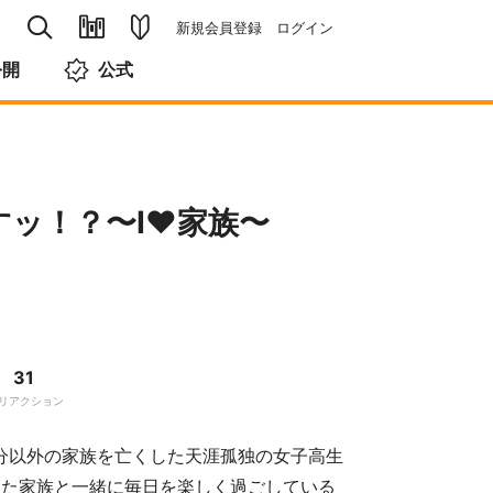
新規会員登録
ログイン
公開
公式
すッ！？〜I♥家族〜
31
リアクション
自分以外の家族を亡くした天涯孤独の女子高生
った家族と一緒に毎日を楽しく過ごしている