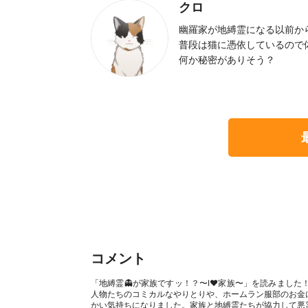
クロ
幽羅家が地縛霊になる以前か
普段は猫に憑依しているので
何か秘密がありそう？
コメント
「地縛霊👻が家族ですッ！？〜I♥家族〜」を読みまし
人物たちのコミカルなやりとりや、ホームラン服部のお金
かい気持ちになりました。家族と地縛霊たちが協力して悪