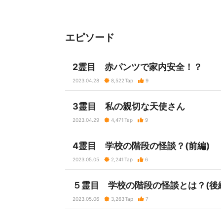
エピソード
2霊目 赤パンツで家内安全！？
2023.04.28
8,522
Tap
9
3霊目 私の親切な天使さん
2023.04.29
4,471
Tap
9
4霊目 学校の階段の怪談？(前編)
2023.05.05
2,241
Tap
6
５霊目 学校の階段の怪談とは？(後
2023.05.06
3,263
Tap
7