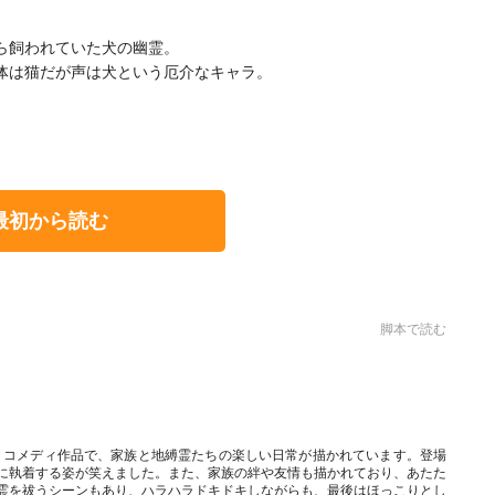
ら飼われていた犬の幽霊。
体は猫だが声は犬という厄介なキャラ。
最初から読む
脚本で読む
た！コメディ作品で、家族と地縛霊たちの楽しい日常が描かれています。登場
に執着する姿が笑えました。また、家族の絆や友情も描かれており、あたた
霊を祓うシーンもあり、ハラハラドキドキしながらも、最後はほっこりとし