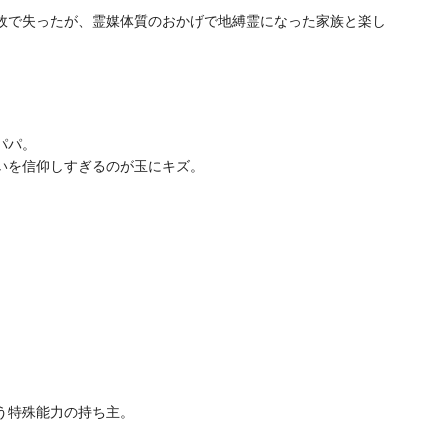
故で失ったが、霊媒体質のおかげで地縛霊になった家族と楽し
パパ。
いを信仰しすぎるのが玉にキズ。
う特殊能力の持ち主。