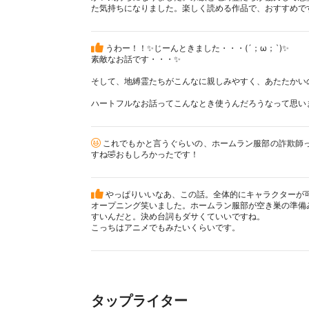
た気持ちになりました。楽しく読める作品で、おすすめで
うわー！！✨じーんときました・・・(´；ω；`)✨
素敵なお話です・・・✨
そして、地縛霊たちがこんなに親しみやすく、あたたかい
ハートフルなお話ってこんなとき使うんだろうなって思い
これでもかと言うぐらいの、ホームラン服部の詐欺師
すね🤣おもしろかったです！
やっぱりいいなあ、この話。全体的にキャラクターが
オープニング笑いました。ホームラン服部が空き巣の準備
すいんだと。決め台詞もダサくていいですね。
こっちはアニメでもみたいくらいです。
タップライター