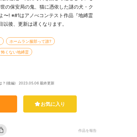
の世の保安局の鬼、猫に憑依した謎の犬・ク
〜! ※#1はアノべコンテスト作品『地縛霊
霊目以後、更新は遅くなります。
ホームラン服部って誰?
怖くない地縛霊
2023.05.06 最終更新
？(後編)
お気に入り
作品を報告