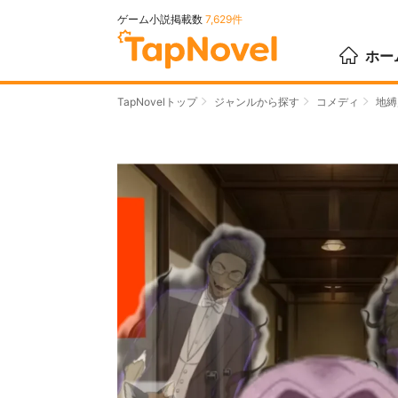
ゲーム小説掲載数
7,629件
ホー
TapNovelトップ
ジャンルから探す
コメディ
地縛