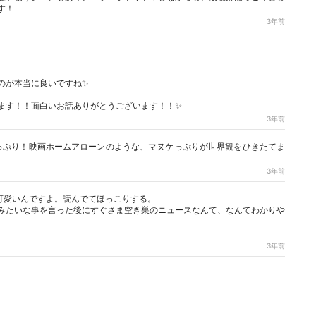
す！
3年前
のが本当に良いですね✨
ます！！面白いお話ありがとうございます！！✨
3年前
っぷり！映画ホームアローンのような、マヌケっぷりが世界観をひきたてま
3年前
可愛いんですよ。読んでてほっこりする。
みたいな事を言った後にすぐさま空き巣のニュースなんて、なんてわかりや
3年前