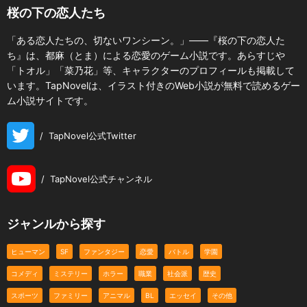
桜の下の恋人たち
「ある恋人たちの、切ないワンシーン。」――『桜の下の恋人た
ち』は、都麻（とま）による恋愛のゲーム小説です。あらすじや
「トオル」「菜乃花」等、キャラクターのプロフィールも掲載して
います。TapNovelは、イラスト付きのWeb小説が無料で読めるゲー
ム小説サイトです。
/
TapNovel公式Twitter
/
TapNovel公式チャンネル
ジャンルから探す
ヒューマン
SF
ファンタジー
恋愛
バトル
学園
コメディ
ミステリー
ホラー
職業
社会派
歴史
スポーツ
ファミリー
アニマル
BL
エッセイ
その他