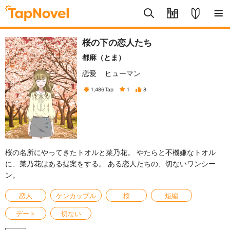
桜の下の恋人たち
都麻（とま）
恋愛
ヒューマン
1,486
Tap
1
8
桜の名所にやってきたトオルと菜乃花。 やたらと不機嫌なトオル
に、菜乃花はある提案をする。 ある恋人たちの、切ないワンシー
ン。
恋人
ケンカップル
桜
短編
デート
切ない