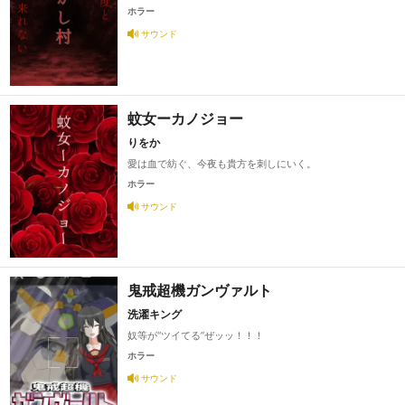
ホラー
サウンド
蚊女ーカノジョー
りをか
愛は血で紡ぐ、今夜も貴方を刺しにいく。
ホラー
サウンド
鬼戒超機ガンヴァルト
洗濯キング
奴等が“ツイてる”ぜッッ！！！
ホラー
サウンド