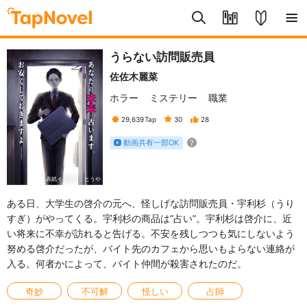
うらない訪問販売員
佐佐木麗菜
ホラー
ミステリー
職業
29,639
Tap
30
28
動画共有一部OK
表紙イラスト：とうや
ある日、大学生の啓介の元へ、怪しげな訪問販売員・宇利杉（うり
すぎ）がやってくる。宇利杉の商品は”占い”。宇利杉は啓介に、近
い将来に不幸が訪れると告げる。不安を残しつつも気にしないよう
努める啓介だったが、バイト先のカフェから思いもよらない連絡が
入る。何者かによって、バイト仲間が殺害されたのだ。
奇妙
不可解
怪しい
占師