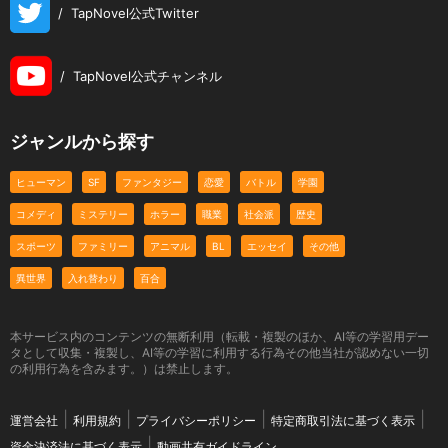
/
TapNovel公式Twitter
/
TapNovel公式チャンネル
ジャンルから探す
ヒューマン
SF
ファンタジー
恋愛
バトル
学園
コメディ
ミステリー
ホラー
職業
社会派
歴史
スポーツ
ファミリー
アニマル
BL
エッセイ
その他
異世界
入れ替わり
百合
本サービス内のコンテンツの無断利用（転載・複製のほか、AI等の学習用デー
タとして収集・複製し、AI等の学習に利用する行為その他当社が認めない一切
の利用行為を含みます。）は禁止します。
運営会社
利用規約
プライバシーポリシー
特定商取引法に基づく表示
資金決済法に基づく表示
動画共有ガイドライン