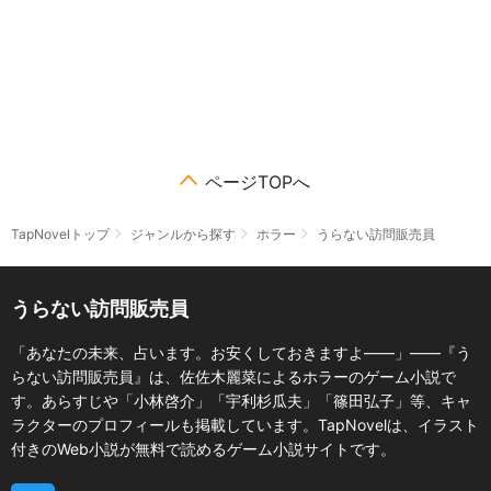
ページTOPへ
TapNovelトップ
ジャンルから探す
ホラー
うらない訪問販売員
うらない訪問販売員
「あなたの未来、占います。お安くしておきますよ――」――『う
らない訪問販売員』は、佐佐木麗菜によるホラーのゲーム小説で
す。あらすじや「小林啓介」「宇利杉瓜夫」「篠田弘子」等、キャ
ラクターのプロフィールも掲載しています。TapNovelは、イラスト
付きのWeb小説が無料で読めるゲーム小説サイトです。