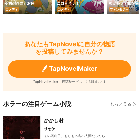
令和の浮世とお侍
ニコ☆イチ↑
彼が姫プで私が騎
コメディ
コメディ
ファンタジー
あなたもTapNovelに自分の物語
を投稿してみませんか？
TapNovelMaker
TapNovelMaker（投稿サービス）に移動します
ホラーの注目ゲーム小説
もっと見る
かかし村
りをか
その案山子、もしも本当の人間だったら…