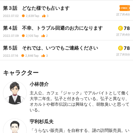
第３話 どなた様でも占います
読了約4分
2022.07.02
2,639
Tap
3
第４話 不幸、トラブル回避のお力になります
78
読了約4分
2022.07.09
2,105
Tap
2
第５話 それでは、いつでもご連絡ください
78
読了約5分
2022.07.16
2,846
Tap
3
キャラクター
小林啓介
主人公。カフェ『ジャック』でアルバイトとして働く
大学二年生。弘子と付き合っている。弘子と異なり、
オカルトや都市伝説には興味なく、胡散臭いと思って
いる。
宇利杉瓜夫
「うらない販売員」を自称する、謎の訪問販売員。い