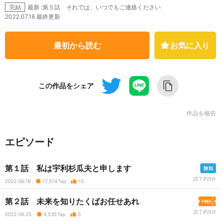
最新 :第５話 それでは、いつでもご連絡ください
完結
2022.07.16 最終更新
最初から読む
お気に入り
この作品をシェア
作品を報告
エピソード
第１話 私は宇利杉瓜夫と申します
読了約5分
2022.06.18
17,514
Tap
15
第２話 未来を知りたくばお任せあれ
読了約5分
2022.06.25
4,535
Tap
5