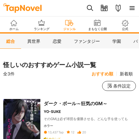
ホーム
ランキング
ジャンル
まもなく公開
公式
総合
異世界
恋愛
ファンタジー
学園
バ
怪しいのおすすめゲーム小説一覧
全3件
おすすめ順
新着順
条件設定
ダーク・ボール～狂気のGM～
YO-SUKE
そのGMは必ず球団を優勝させる。どんな手を使っても
ホラー
12
20
13,437
Tap
サウンド