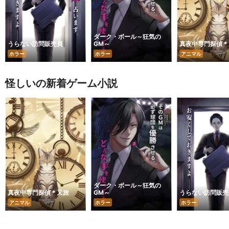
ダーク・ボール～狂気の
うらない訪問販売員
GM～
真夜中専門探偵＊
ホラー
ホラー
アニマル
怪しいの新着ゲーム小説
ダーク・ボール～狂気の
真夜中専門探偵＊又旅
GM～
うらない訪問販売
アニマル
ホラー
ホラー