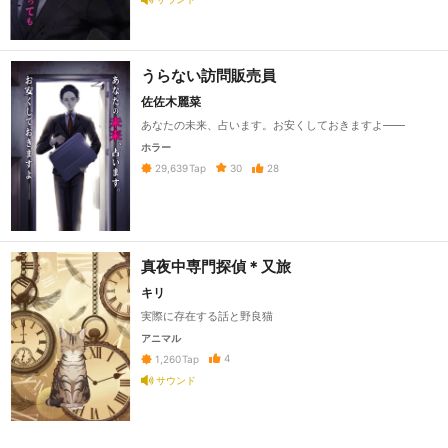
うらない訪問販売員
佐佐木麗菜
あなたの未来、占います。お安くしておきますよ――
ホラー
30
28
29,639
Tap
真夜中専門探偵＊又旅
キリ
実際に存在する話と野良猫
アニマル
4
1,260
Tap
サウンド