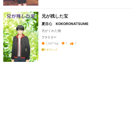
兄が残した宝
夏目心 KOKORONATSUME
兄がくれた物
ファミリー
1
7
1,047
Tap
サウンド