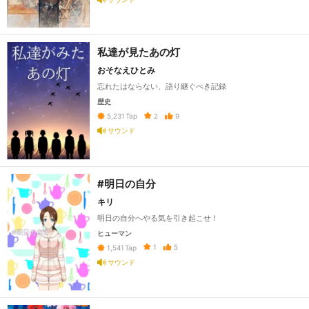
私達が見たあの灯
おそなえひとみ
忘れたはならない、語り継ぐべき記録
歴史
2
9
5,231
Tap
サウンド
#明日の自分
キリ
明日の自分へやる気を引き起こせ！
ヒューマン
1
5
1,541
Tap
サウンド