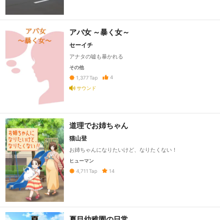
アバ女 ～暴く女～
セーイチ
アナタの嘘も暴かれる
その他
4
1,377
Tap
サウンド
道理でお姉ちゃん
猫山登
お姉ちゃんになりたいけど、なりたくない！
ヒューマン
14
4,711
Tap
夏目幼稚園の日常