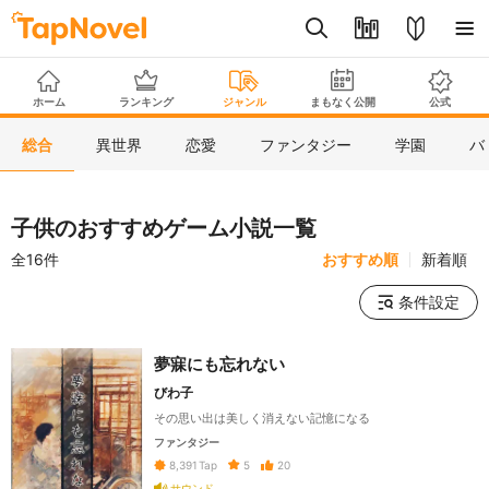
ホーム
ランキング
ジャンル
まもなく公開
公式
総合
異世界
恋愛
ファンタジー
学園
バ
子供のおすすめゲーム小説一覧
全16件
おすすめ順
新着順
条件設定
夢寐にも忘れない
びわ子
その思い出は美しく消えない記憶になる
ファンタジー
5
20
8,391
Tap
サウンド