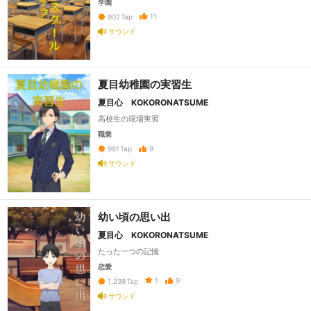
学園
11
902
Tap
サウンド
夏目幼稚園の実習生
夏目心 KOKORONATSUME
高校生の現場実習
職業
9
981
Tap
サウンド
幼い頃の思い出
夏目心 KOKORONATSUME
たった一つの記憶
恋愛
1
9
1,239
Tap
サウンド