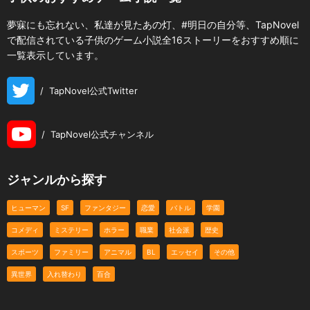
夢寐にも忘れない、私達が見たあの灯、#明日の自分等、TapNovel
で配信されている子供のゲーム小説全16ストーリーをおすすめ順に
一覧表示しています。
/
TapNovel公式Twitter
/
TapNovel公式チャンネル
ジャンルから探す
ヒューマン
SF
ファンタジー
恋愛
バトル
学園
コメディ
ミステリー
ホラー
職業
社会派
歴史
スポーツ
ファミリー
アニマル
BL
エッセイ
その他
異世界
入れ替わり
百合