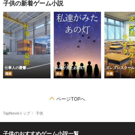
子供の新着ゲーム小説
仕事人の憂鬱
私達が見たあの灯
ズレズレスクール
職業
歴史
学園
ページTOPへ
TapNovelトップ
子供
子供のおすすめゲーム小説一覧