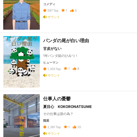
コメディ
1
5
597
Tap
サウンド
パンダの尾が白い理由
甘皮がない
1年パンダ組のひみつ！
ヒューマン
1
8
1,355
Tap
サウンド
仕事人の憂鬱
夏目心 KOKORONATSUME
その仕事は誰の為？
職業
1
20
2,381
Tap
サウンド