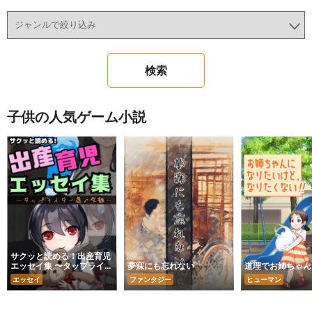
子供の人気ゲーム小説
サクッと読める！出産育児
エッセイ集 〜タップライタ
夢寐にも忘れない
道理でお姉ちゃん
ー達の受難〜
エッセイ
ファンタジー
ヒューマン