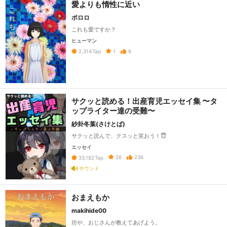
愛よりも惰性に近い
ポロロ
これも愛ですか？
ヒューマン
1
6
2,314
Tap
サクッと読める！出産育児エッセイ集 〜タ
ップライター達の受難〜
紗卦冬葉(さけとば)
サクッと読んで、クスッと笑おう！😇
エッセイ
26
236
33,182
Tap
サウンド
おまえもか
makihide00
坊や、おじさんが教えてあげよう。