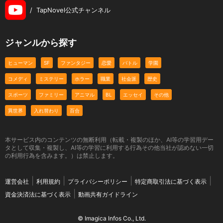
/
TapNovel公式チャンネル
ジャンルから探す
ヒューマン
SF
ファンタジー
恋愛
バトル
学園
コメディ
ミステリー
ホラー
職業
社会派
歴史
スポーツ
ファミリー
アニマル
BL
エッセイ
その他
異世界
入れ替わり
百合
本サービス内のコンテンツの無断利用（転載・複製のほか、AI等の学習用デー
タとして収集・複製し、AI等の学習に利用する行為その他当社が認めない一切
の利用行為を含みます。）は禁止します。
運営会社
利用規約
プライバシーポリシー
特定商取引法に基づく表示
資金決済法に基づく表示
動画共有ガイドライン
© Imagica Infos Co., Ltd.