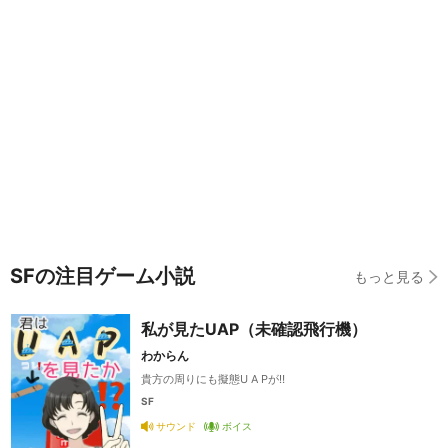
SFの注目ゲーム小説
もっと見る
私が見たUAP（未確認飛行機）
わからん
貴方の周りにも擬態U A Pが‼️
SF
サウンド
ボイス