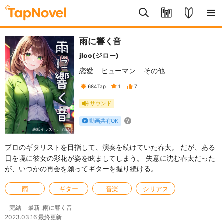
雨に響く音
jloo(ジロー)
恋愛
ヒューマン
その他
684
Tap
1
7
サウンド
動画共有OK
表紙イラスト：TrinArt
プロのギタリストを目指して、演奏を続けていた春太。 だが、ある
日を境に彼女の彩花が姿を眩ましてしまう。 失意に沈む春太だった
が、いつかの再会を願ってギターを握り続ける。
雨
ギター
音楽
シリアス
最新 :雨に響く音
完結
2023.03.16 最終更新