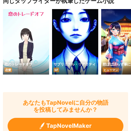
同じタップライターが執筆したゲーム小説
恋のトレードオフ
サブリミナル・リアリティ
想はば語らず筆に
恋愛
SF
ヒューマン
あなたもTapNovelに自分の物語
を投稿してみませんか？
TapNovelMaker