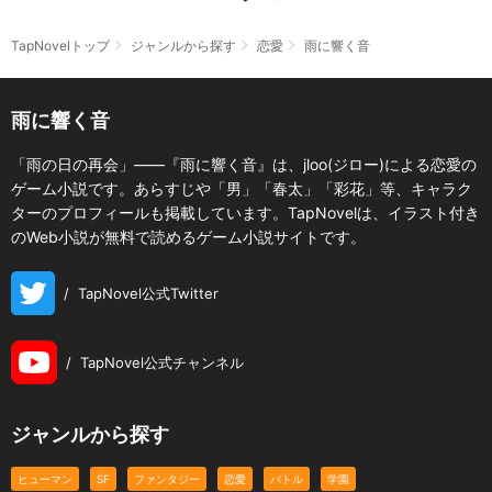
TapNovelトップ
ジャンルから探す
恋愛
雨に響く音
雨に響く音
「雨の日の再会」――『雨に響く音』は、jloo(ジロー)による恋愛の
ゲーム小説です。あらすじや「男」「春太」「彩花」等、キャラク
ターのプロフィールも掲載しています。TapNovelは、イラスト付き
のWeb小説が無料で読めるゲーム小説サイトです。
/
TapNovel公式Twitter
/
TapNovel公式チャンネル
ジャンルから探す
ヒューマン
SF
ファンタジー
恋愛
バトル
学園