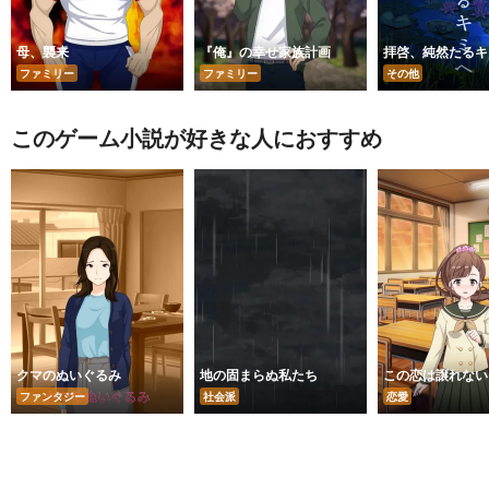
母、襲来
『俺』の幸せ家族計画
拝啓、純然たるキ
ファミリー
ファミリー
その他
このゲーム小説が好きな人におすすめ
クマのぬいぐるみ
地の固まらぬ私たち
この恋は譲れない
ファンタジー
社会派
恋愛