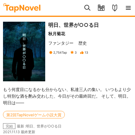
明日、世界が○○る日
秋月菊花
ファンタジー
歴史
2,754
Tap
3
13
もう何度目になるかも分からない、私達三人の集い。 いつもより少
し特別な酒を酌み交わした、今日がその最終回だ。 そして、明日。
明日は――
第2回TapNovelゲーム小説大賞
最新 :明日、世界が○○る日
完結
2021.11.13 最終更新