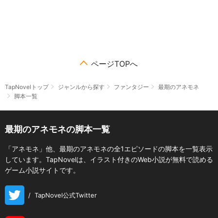
ページTOPへ
TapNovelトップ
ジャンルから探す
ファンタジー
最期のアネモネ
脚本一覧
最期のアネモネの脚本一覧
「アネモネ」他、最期のアネモネの全1エピソードの脚本を一覧表示
しています。TapNovelは、イラスト付きのWeb小説が無料で読める
ゲーム小説サイトです。
/
TapNovel公式Twitter