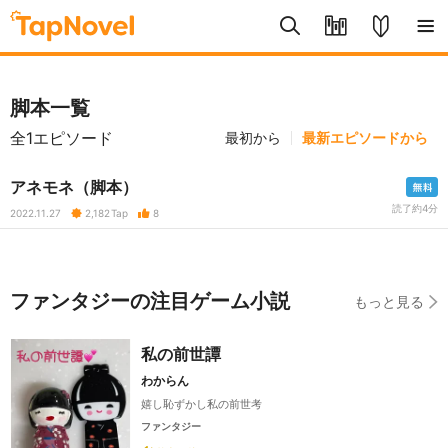
脚本一覧
全1エピソード
最初から
最新エピソードから
アネモネ（脚本）
読了約4分
2022.11.27
2,182
Tap
8
ファンタジーの注目ゲーム小説
もっと見る
私の前世譚
わからん
嬉し恥ずかし私の前世考
ファンタジー