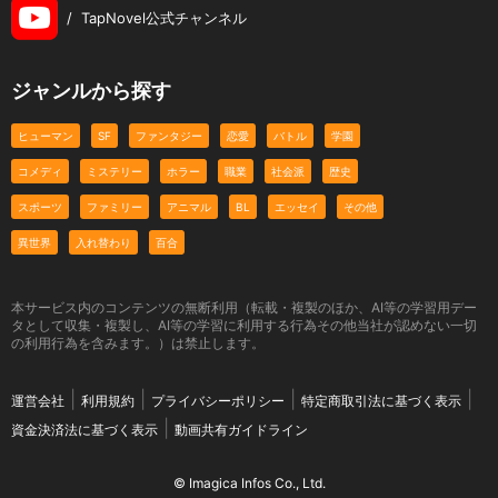
/
TapNovel公式チャンネル
ジャンルから探す
ヒューマン
SF
ファンタジー
恋愛
バトル
学園
コメディ
ミステリー
ホラー
職業
社会派
歴史
スポーツ
ファミリー
アニマル
BL
エッセイ
その他
異世界
入れ替わり
百合
本サービス内のコンテンツの無断利用（転載・複製のほか、AI等の学習用デー
タとして収集・複製し、AI等の学習に利用する行為その他当社が認めない一切
の利用行為を含みます。）は禁止します。
運営会社
利用規約
プライバシーポリシー
特定商取引法に基づく表示
資金決済法に基づく表示
動画共有ガイドライン
© Imagica Infos Co., Ltd.