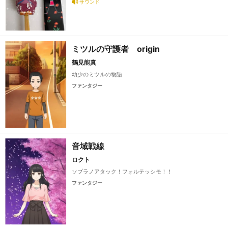
サウンド
ミツルの守護者 origin
鶴見能真
幼少のミツルの物語
ファンタジー
音域戦線
ロクト
ソプラノアタック！フォルテッシモ！！
ファンタジー