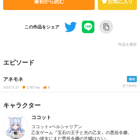
最初から読む
お気に入り
この作品をシェア
作品を報告
エピソード
アネモネ
読了約4分
2022.11.27
2,182
Tap
8
キャラクター
ココット
ココット=ペルシャリアン
乙女ゲーム『宝石の王子と光の乙女』の悪役令嬢。
幼い彼女にまだ悪役令嬢の片鱗はない。