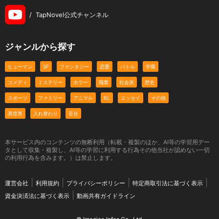
/
TapNovel公式チャンネル
ジャンルから探す
ヒューマン
SF
ファンタジー
恋愛
バトル
学園
コメディ
ミステリー
ホラー
職業
社会派
歴史
スポーツ
ファミリー
アニマル
BL
エッセイ
その他
異世界
入れ替わり
百合
本サービス内のコンテンツの無断利用（転載・複製のほか、AI等の学習用デー
タとして収集・複製し、AI等の学習に利用する行為その他当社が認めない一切
の利用行為を含みます。）は禁止します。
運営会社
利用規約
プライバシーポリシー
特定商取引法に基づく表示
資金決済法に基づく表示
動画共有ガイドライン