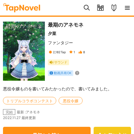
最期のアネモネ
夕菜
ファンタジー
2,182
Tap
1
8
サウンド
動画共有OK
悪役令嬢ものを書いてみたかったので、書いてみました。
トリプルコラボコンテスト
悪役令嬢
最新 :アネモネ
完結
2022.11.27 最終更新