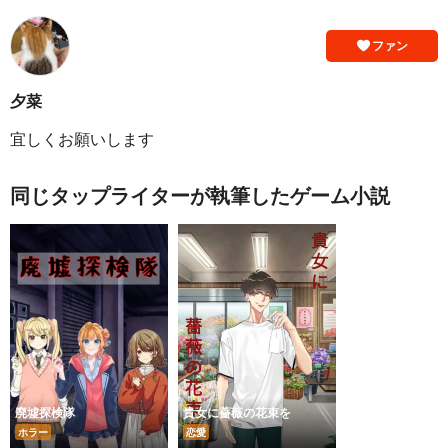
ファン
夕菜
宜しくお願いします
同じタップライターが執筆したゲーム小説
廃墟探検隊
貴女に薔薇の花束を
ホラー
恋愛