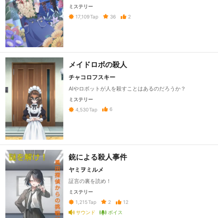
ミステリー
36
2
17,109
Tap
メイドロボの殺人
チャコロフスキー
AIやロボットが人を殺すことはあるのだろうか？
ミステリー
6
4,530
Tap
銃による殺人事件
ヤミヲミルメ
証言の裏を読め！
ミステリー
2
12
1,215
Tap
サウンド
ボイス