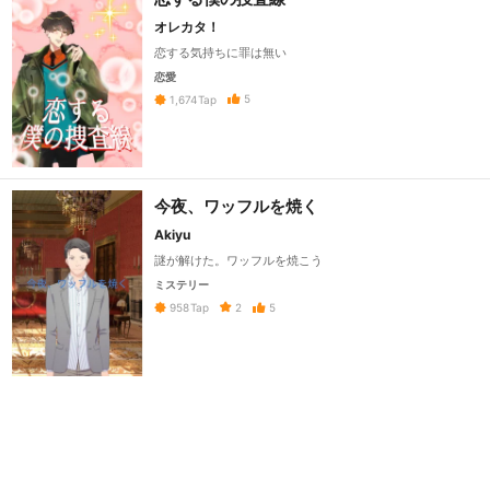
オレカタ！
恋する気持ちに罪は無い
恋愛
5
1,674
Tap
今夜、ワッフルを焼く
Akiyu
謎が解けた。ワッフルを焼こう
ミステリー
2
5
958
Tap