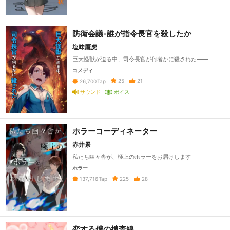
防衛会議-誰が指令長官を殺したか
塩味鷹虎
巨大怪獣が迫る中、司令長官が何者かに殺された――
コメディ
25
21
26,700
Tap
サウンド
ボイス
ホラーコーディネーター
赤井景
私たち幽々舎が、極上のホラーをお届けします
ホラー
225
28
137,716
Tap
恋する僕の捜査線