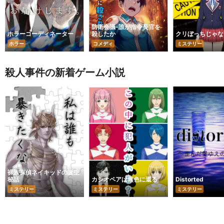
防衛会議-誰が指令長官を
ホラーコーディネーター
殺したか
クリぼっちじゃな
ホラー
コメディ
ミステリー
殺人事件の新着ゲーム小説
裸族探偵ネイキッドの誕生
秘話
カシオペアは無色に還る
Distorted
ミステリー
ミステリー
ミステリー