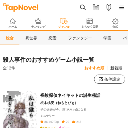
ホーム
ランキング
ジャンル
まもなく公開
公式
総合
異世界
恋愛
ファンタジー
学園
バ
殺人事件のおすすめゲーム小説一覧
全12件
おすすめ順
新着順
条件設定
裸族探偵ネイキッドの誕生秘話
根本桃安（ねもとぴぁ）
その過去が今、露(あらわ)になる
ミステリー
20
218
86,497
Tap
サウンド
ギフト