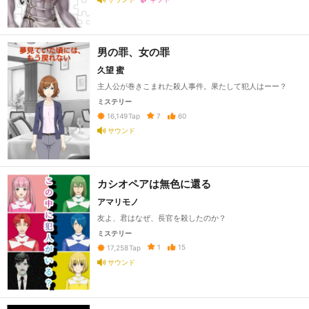
男の罪、女の罪
久望 蜜
主人公が巻きこまれた殺人事件。果たして犯人はーー？
ミステリー
7
60
16,149
Tap
サウンド
カシオペアは無色に還る
アマリモノ
友よ、君はなぜ、長官を殺したのか？
ミステリー
1
15
17,258
Tap
サウンド