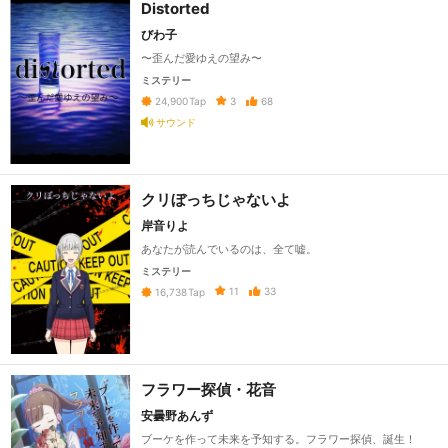
Distorted
びわ子
〜歪んだ愛ゆえの望み〜
ミステリー
3
68
24,900
Tap
サウンド
クリぼっちじゃないよ
岸音りよ
あなたが読んでいるのは、全て嘘。
ミステリー
11
33
16,738
Tap
フラワー探偵・花音
安曇野あんず
ブーケを作って未来を予知する。フラワー探偵、誕生！