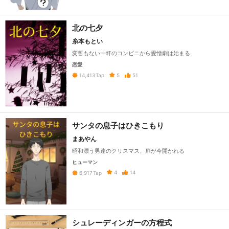
北の七夕
糸本もとい
変哲もない一軒のコンビニから愛憎劇は始まる
恋愛
5
51
14,413
Tap
サンタの息子はひきこもり
まあやん
昭和漂う男達のクリスマス、扉が今開かれる
ヒューマン
4
14
6,917
Tap
シュレーディンガーの方程式