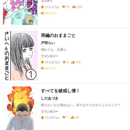
コメディ
10
229
73,103
Tap
サウンド
再編のおままごと
戸羽らい
壊れても、元通り
ファンタジー
9
110
45,056
Tap
サウンド
すべてを破戒し僧！
しだあづき
帰りたいけど帰れない、何でもアリのタイムスリップ！
ファンタジー
1
29
13,000
Tap