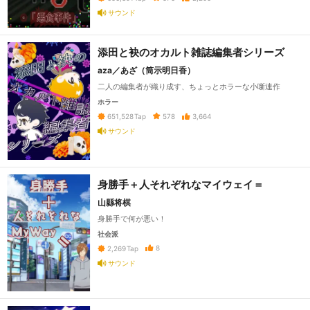
サウンド
添田と袂のオカルト雑誌編集者シリーズ
aza／あざ（筒示明日香）
二人の編集者が織り成す、ちょっとホラーな小噺連作
ホラー
578
3,664
651,528
Tap
サウンド
身勝手＋人それぞれなマイウェイ＝
山縣将棋
身勝手で何が悪い！
社会派
8
2,269
Tap
サウンド