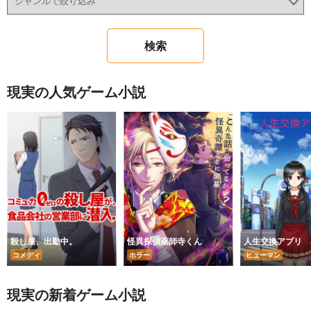
現実の人気ゲーム小説
殺し屋、出勤中。
怪異探偵薬師寺くん
人生交換アプリ
コメディ
ホラー
ヒューマン
現実の新着ゲーム小説