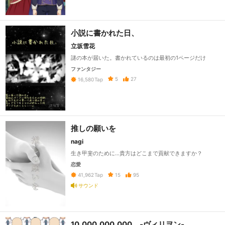
小説に書かれた日、
立坂雪花
謎の本が届いた。書かれているのは最初の1ページだけ
ファンタジー
5
27
16,580
Tap
推しの願いを
nagi
生き甲斐のために…貴方はどこまで貢献できますか？
恋愛
15
95
41,962
Tap
サウンド
10,000,000,000 ‐ヴィリヲン‐