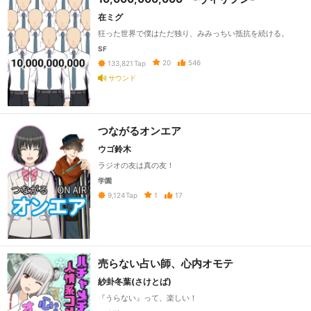
在ミグ
狂った世界で僕はただ独り、みみっちい抵抗を続ける。
SF
20
546
133,821
Tap
サウンド
つながるオンエア
ウゴ鈴木
ラジオの友は真の友！
学園
1
17
9,124
Tap
売らない占い師、心内オモテ
紗卦冬葉(さけとば)
『うらない』って、楽しい！