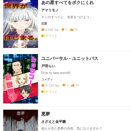
あの星すべてをボクにくれ
アマリモノ
キミのすべてに、名前をつけよう。
恋愛
1
19
8,546
Tap
サウンド
ユニバーサル・ユニットバス
戸羽らい
Dive to new world!!
コメディ
3
25
21,150
Tap
サウンド
悪夢
さざえと金平糖
他人が見た悪夢の内容、気になりますか？