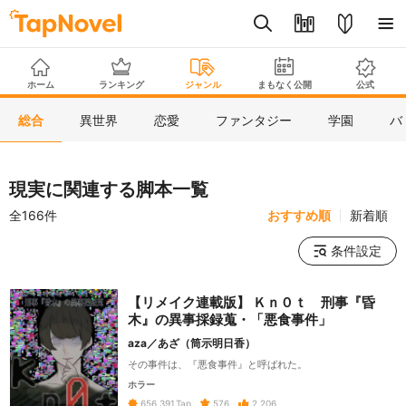
ホーム
ランキング
ジャンル
まもなく公開
公式
総合
異世界
恋愛
ファンタジー
学園
バ
現実に関連する脚本一覧
全166件
おすすめ順
新着順
条件設定
【リメイク連載版】 Ｋｎ０ｔ 刑事『昏
木』の異事採録蒐・「悪食事件」
aza／あざ（筒示明日香）
その事件は、『悪食事件』と呼ばれた。
ホラー
576
2,206
656,391
Tap