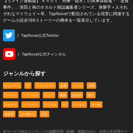
【リメイク連載版】 Ｋｎ０ｔ 刑事『昏木』の異事採録蒐・「悪食
事件」、添田と袂のオカルト雑誌編集者シリーズ、身勝手＋人それ
ぞれなマイウェイ＝等、TapNovelで配信されている現実に関連する
ゲーム小説全166ストーリーの脚本を一覧表示しています。
/
TapNovel公式Twitter
/
TapNovel公式チャンネル
ジャンルから探す
ヒューマン
SF
ファンタジー
恋愛
バトル
学園
コメディ
ミステリー
ホラー
職業
社会派
歴史
スポーツ
ファミリー
アニマル
BL
エッセイ
その他
異世界
入れ替わり
百合
本サービス内のコンテンツの無断利用（転載・複製のほか、AI等の学習用デー