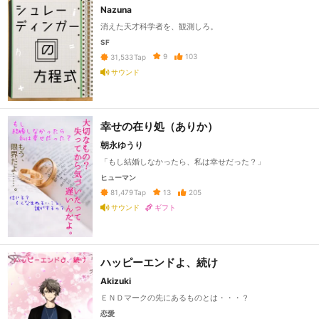
Nazuna
消えた天才科学者を、観測しろ。
SF
9
103
31,533
Tap
サウンド
幸せの在り処（ありか）
朝永ゆうり
「もし結婚しなかったら、私は幸せだった？」
ヒューマン
13
205
81,479
Tap
サウンド
ギフト
ハッピーエンドよ、続け
Akizuki
ＥＮＤマークの先にあるものとは・・・？
恋愛