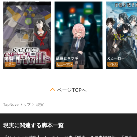
鬼戒超機ガンヴァルト
延長ヒキツギ
Xヒーロー
ホラー
ヒューマン
バトル
ページTOPへ
TapNovelトップ
現実
現実に関連する脚本一覧