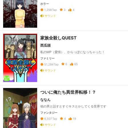
ホラー
3
4
1,258
Tap
サウンド
家族全殺しQUEST
西瓜頭
私のMP（愛情）、からっぽになっちゃった！
ファミリー
6
65
51,284
Tap
サウンド
ついに俺たち異世界転移！？
ななん
他の男と話すとすぐキスとかしてくる世界です
ファンタジー
4
19
6,507
Tap
サウンド