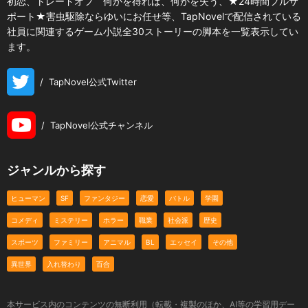
初恋、トレードオフ 何かを得れば、何かを失う、★24時間フルサ
ポート★害虫駆除ならゆいにお任せ等、TapNovelで配信されている
社員に関連するゲーム小説全30ストーリーの脚本を一覧表示してい
ます。
/
TapNovel公式Twitter
/
TapNovel公式チャンネル
ジャンルから探す
ヒューマン
SF
ファンタジー
恋愛
バトル
学園
コメディ
ミステリー
ホラー
職業
社会派
歴史
スポーツ
ファミリー
アニマル
BL
エッセイ
その他
異世界
入れ替わり
百合
本サービス内のコンテンツの無断利用（転載・複製のほか、AI等の学習用デー