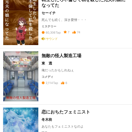
なってた
セーイチ
死んでも続く、深き愛憎・・・
ミステリー
7
74
60,306
Tap
サウンド
無敵の怪人製造工場
東 透
俺だったかもしれねぇ
コメディ
6
2,114
Tap
恋におちたフェミニスト
冬木柊
あなたもフェミニストなのよ