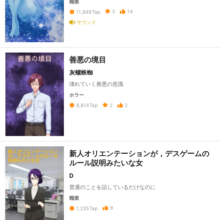
職業
3
14
11,849
Tap
サウンド
善悪の境目
灰螺蛛蜘
壊れていく善悪の意識
ホラー
2
2
8,814
Tap
新人オリエンテーションが，デスゲームの
ルール説明みたいな女
D
普通のことを話しているだけなのに
職業
9
1,235
Tap