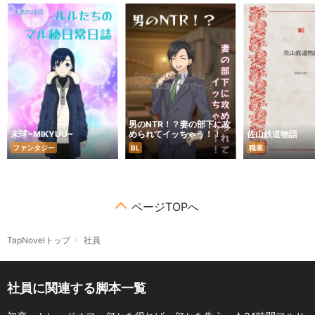
男のNTR！？妻の部下に攻
未球~MIKYUU~
められてイッちゃう！！
佐山鉄道物語
ファンタジー
BL
職業
ページTOPへ
TapNovelトップ
社員
社員に関連する脚本一覧