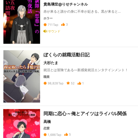
貴島璃世@りせチャンネル
赤が来ると誰かの身に不幸が起きる。黒が来ると…
ホラー
3
711
Tap
サウンド
ぼくらの就職活動日記
大杉たま
就活とは冒険である—新感覚就活エンタテインメント！
職業
52
1
98,828
Tap
同期に恋心～俺とアイツはライバル関係
高橋
恋愛
5
1,686
Tap