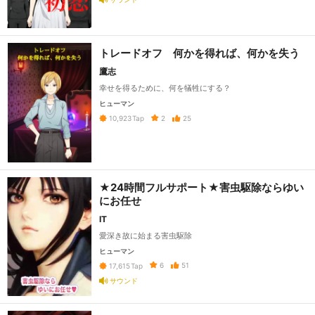
トレードオフ 何かを得れば、何かを失う
鷹志
幸せを得るために、何を犠牲にする？
ヒューマン
2
25
10,923
Tap
★24時間フルサポート★害虫駆除ならゆい
にお任せ
IT
愛深き故に始まる害虫駆除
ヒューマン
6
51
17,615
Tap
サウンド