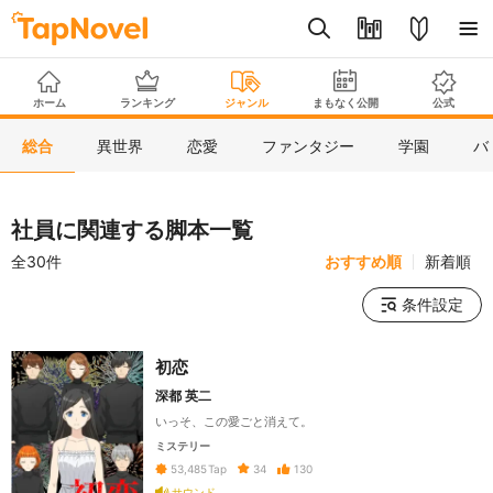
ホーム
ランキング
ジャンル
まもなく公開
公式
総合
異世界
恋愛
ファンタジー
学園
バ
社員に関連する脚本一覧
全30件
おすすめ順
新着順
条件設定
初恋
深都 英二
いっそ、この愛ごと消えて。
ミステリー
34
130
53,485
Tap
サウンド