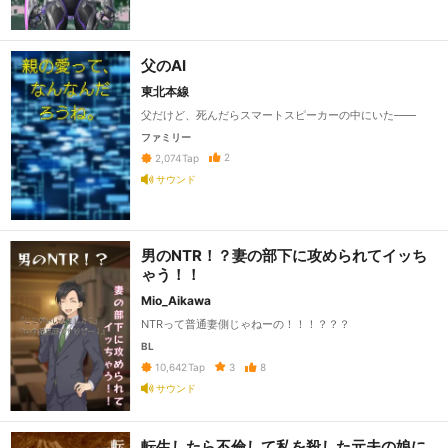
父のAI
東北本線
父だけど、死んだらスマートスピーカーの中にいた――
ファミリー
2
2,074
Tap
サウンド
男のNTR！？妻の部下に攻められてイッち
ゃう！！
Mio_Aikawa
NTRって普通妻側じゃねーの！！！？？？
BL
3
8
10,642
Tap
サウンド
転生したら不倫して私を殺した元夫の娘に