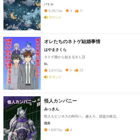
バトル
4
11
9,292
Tap
サウンド
オレたちのネトゲ結婚事情
はやまさくら
ネトゲ婚から始まるＢＬ話
BL
3
23
3,874
Tap
サウンド
怪人カンパニー
みっきん
怪人もビジネスの時代へ。越えろ、損益分岐点。
職業
4
1,809
Tap