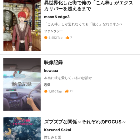
異世界化した街で俺の「こん棒」がエクス
カリバーを超えるまで
moon＆edge3
「こん棒」しか造れなくても「強く」なれますか？
ファンタジー
7
5,452
Tap
映像記録
kowaaa
本当に彼を愛しているのは誰か
恋愛
11
1,610
Tap
ズブズブな関係～それぞれのFOCUS～
Kazunari Sakai
憎しみと愛