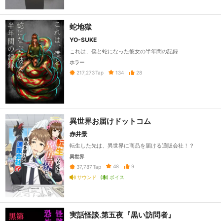
蛇地獄
YO-SUKE
これは、僕と蛇になった彼女の半年間の記録
ホラー
134
28
217,273
Tap
異世界お届けドットコム
赤井景
転生した先は、異世界に商品を届ける通販会社！？
異世界
48
9
37,787
Tap
サウンド
ボイス
実話怪談.第五夜『黒い訪問者』