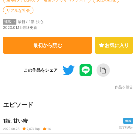
リアルな社会
最新 :11話. 決心
連載中
2023.01.15 最終更新
最初から読む
お気に入り
この作品をシェア
作品を報告
エピソード
1話. 甘い蜜
読了約6分
2022.08.28
7,674
Tap
14