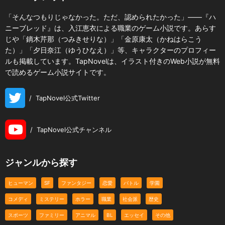
「そんなつもりじゃなかった。ただ、認められたかった」――『ハ
ニーブレッド』は、入江恵衣による職業のゲーム小説です。あらす
じや「鏑木芹那（つみきせりな）」「金原康太（かねはらこう
た）」「夕日奈江（ゆうひなえ）」等、キャラクターのプロフィー
ルも掲載しています。TapNovelは、イラスト付きのWeb小説が無料
で読めるゲーム小説サイトです。
/
TapNovel公式Twitter
/
TapNovel公式チャンネル
ジャンルから探す
ヒューマン
SF
ファンタジー
恋愛
バトル
学園
コメディ
ミステリー
ホラー
職業
社会派
歴史
スポーツ
ファミリー
アニマル
BL
エッセイ
その他