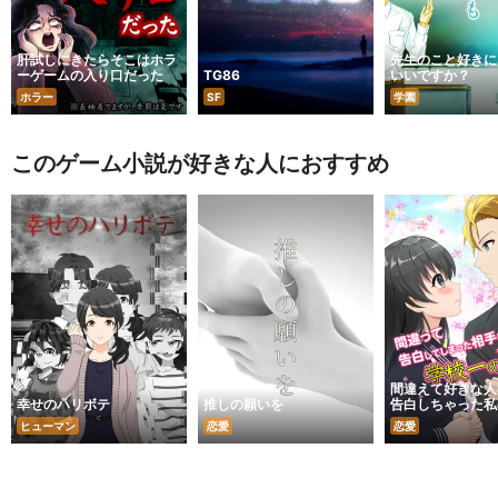
肝試しにきたらそこはホラ
先生のこと好きに
ーゲームの入り口だった
TG86
いいですか？
ホラー
SF
学園
このゲーム小説が好きな人におすすめ
間違えて好きな人
幸せのハリボテ
推しの願いを
告白しちゃった私
は…？
ヒューマン
恋愛
恋愛