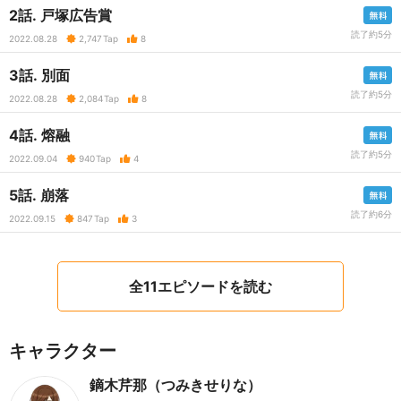
2話. 戸塚広告賞
読了約5分
2022.08.28
2,747
Tap
8
3話. 別面
読了約5分
2022.08.28
2,084
Tap
8
4話. 熔融
読了約5分
2022.09.04
940
Tap
4
5話. 崩落
読了約6分
2022.09.15
847
Tap
3
全11エピソードを読む
キャラクター
鏑木芹那（つみきせりな）