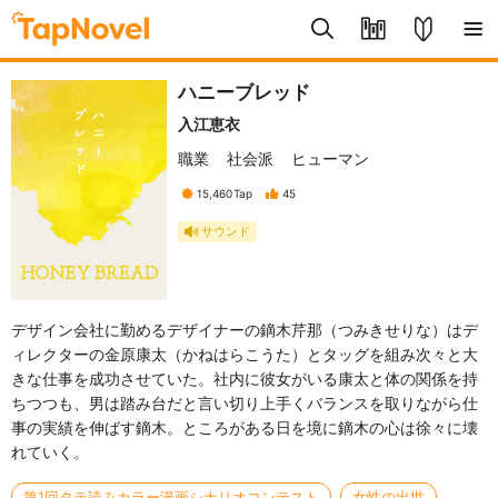
ハニーブレッド
入江恵衣
職業
社会派
ヒューマン
15,460
Tap
45
サウンド
デザイン会社に勤めるデザイナーの鏑木芹那（つみきせりな）はデ
ィレクターの金原康太（かねはらこうた）とタッグを組み次々と大
きな仕事を成功させていた。社内に彼女がいる康太と体の関係を持
ちつつも、男は踏み台だと言い切り上手くバランスを取りながら仕
事の実績を伸ばす鏑木。ところがある日を境に鏑木の心は徐々に壊
れていく。
第1回タテ読みカラー漫画シナリオコンテスト
女性の出世