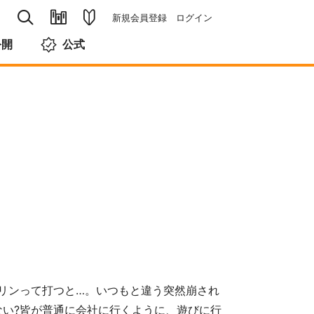
新規会員登録
ログイン
公開
公式
リンって打つと…。いつもと違う突然崩され
ない?皆が普通に会社に行くように、遊びに行