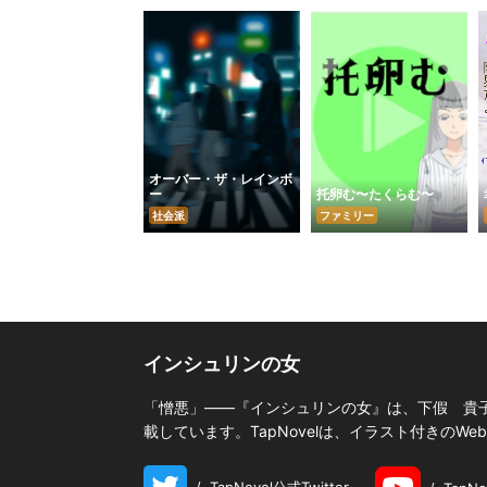
オーバー・ザ・レインボ
ー
托卵む〜たくらむ〜
社会派
ファミリー
インシュリンの女
「憎悪」――『インシュリンの女』は、下假 貴
載しています。TapNovelは、イラスト付きの