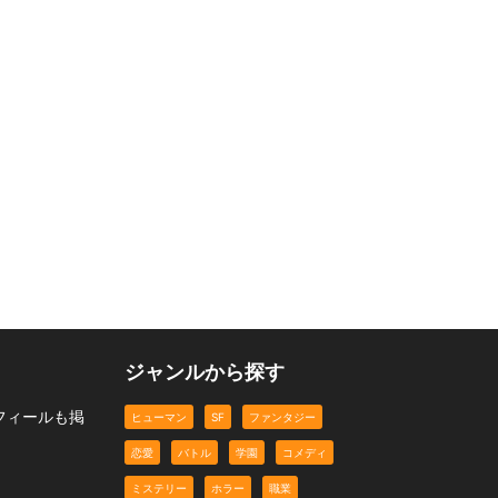
t
『怪人ハローワーク』へ
ようこそ！！
ハニーブレッド
ラブメッセージ
職業
職業
恋愛
ジャンルから探す
フィールも掲
ヒューマン
SF
ファンタジー
恋愛
バトル
学園
コメディ
ミステリー
ホラー
職業