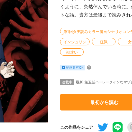
くように、突然休んでいる時に。
トな話。貴方は最後まで読みきれ
第1回タテ読みカラー漫画シナリオコン
インシュリン
狂気
女
勘違い
動画共有OK
連載中
最新 :第五話ハーレークインなマ
最初から読む
この作品をシェア