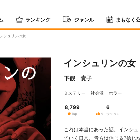
ム
ランキング
ジャンル
まもなく
ンシュリンの女
インシュリンの女
下假 貴子
ミステリー
社会派
ホラー
8,799
6
Tap
リアクション
これは本当にあった話。インシュ
ていく日常。貴方は信じる?信じ