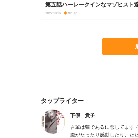
第五話ハーレークインなマゾヒスト
2022.10.16
92
Tap
タップライター
下假 貴子
吾輩は猫であるに恋してます
腹がたったり感動したり、た