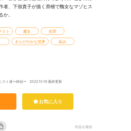
作者、下假貴子が描く滑稽で醜女なマゾヒス
るか。
テスト
魔女
犯罪
きらびやかな世界
妬み
2022.10.16 最終更新
ゾヒスト達〜終結〜
お気に入り
作品を報告