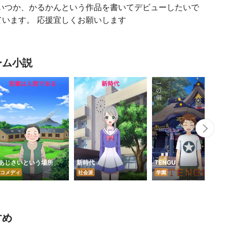
はいつか、かるかんという作品を書いてデビューしたいで
います。 応援宜しくお願いします
ーム小説
Nex
あじさいという場所
新時代
TENGU
コメディ
社会派
学園
すめ