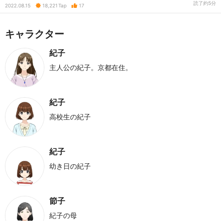
読了約5分
2022.08.15
18,221
Tap
17
キャラクター
紀子
主人公の紀子。京都在住。
紀子
高校生の紀子
紀子
幼き日の紀子
節子
紀子の母