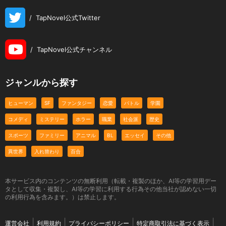
/
TapNovel公式Twitter
/
TapNovel公式チャンネル
ジャンルから探す
ヒューマン
SF
ファンタジー
恋愛
バトル
学園
コメディ
ミステリー
ホラー
職業
社会派
歴史
スポーツ
ファミリー
アニマル
BL
エッセイ
その他
異世界
入れ替わり
百合
本サービス内のコンテンツの無断利用（転載・複製のほか、AI等の学習用デー
タとして収集・複製し、AI等の学習に利用する行為その他当社が認めない一切
の利用行為を含みます。）は禁止します。
運営会社
利用規約
プライバシーポリシー
特定商取引法に基づく表示