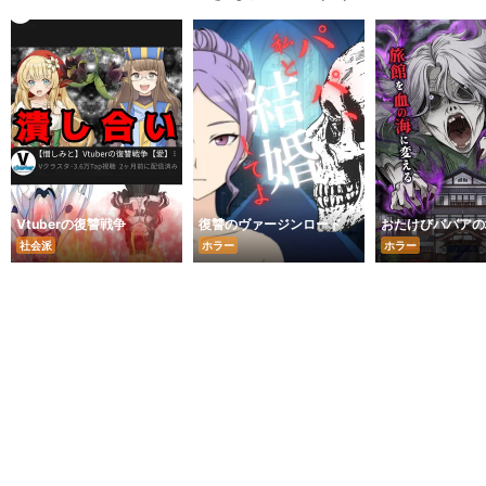
Vtuberの復讐戦争
復讐のヴァージンロード
おたけびババアの
社会派
ホラー
ホラー