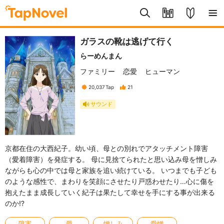
ガラスの靴は逃げて行く
らーめんまん
ファミリー
恋愛
ヒューマン
20,037
Tap
21
サウンド
京都在住の大西紀子。幼い頃、母との別れでアタッチメント障害
（愛着障害）を発症する。 母に見捨てられたと思い込み母を憎しみ
ながらも心の中では母と家族を追い続けている。 いつまでも子ども
のような感性で、まわりを笑顔にさせたり戸惑わせたり…心に傷を
抱えたまま成長していく紀子は果たして幸せを手にする事が出来る
のか⁉️
障害
愛
憎しみ
愛憎