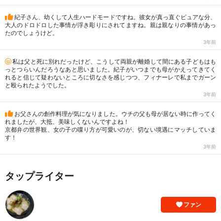
紀子さん、幼くして人生ハードモードですね。彼女が真っ直ぐピュアな分、
大人のドロドロした事情が浮き彫りにされてますね。親は親なりの事情があっ
たのでしょうけど。
3年前
私は父と死に別れだったけど、こうして両親が離婚して間にある子どもはも
っとつらいんだろうなあと思いました。紀子がいつまでも母がかえってきてく
れると信じて疑わないところに切なさを感じつつ、フィナーレで私までガーン
と殴られたようでした。
3年前
お父さんの創作料理が気になりました。ウチの父も母が居ない時に作ってく
れましたが、大抵、美味しくないんですよね！
京都弁の世界観、女の子の喋り方が可愛いのが、切ない境遇にマッチしていま
す！
3年前
タップライター
ファン