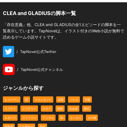
CLEA and GLADIUSの脚本一覧
「存在意義」他、CLEA and GLADIUSの全1エピソードの脚本を一
覧表示しています。TapNovelは、イラスト付きのWeb小説が無料で
読めるゲーム小説サイトです。
/
TapNovel公式Twitter
/
TapNovel公式チャンネル
ジャンルから探す
ヒューマン
SF
ファンタジー
恋愛
バトル
学園
コメディ
ミステリー
ホラー
職業
社会派
歴史
スポーツ
ファミリー
アニマル
BL
エッセイ
その他
異世界
入れ替わり
百合