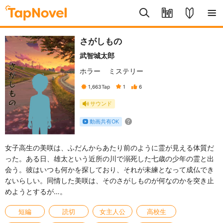
さがしもの
武智城太郎
ホラー
ミステリー
1,663
Tap
1
6
サウンド
動画共有OK
女子高生の美咲は、ふだんからあたり前のように霊が見える体質だ
った。ある日、雄太という近所の川で溺死した七歳の少年の霊と出
会う。彼はいつも何かを探しており、それが未練となって成仏でき
ないらしい。同情した美咲は、そのさがしものが何なのかを突き止
めようとするが…。
短編
読切
女主人公
高校生