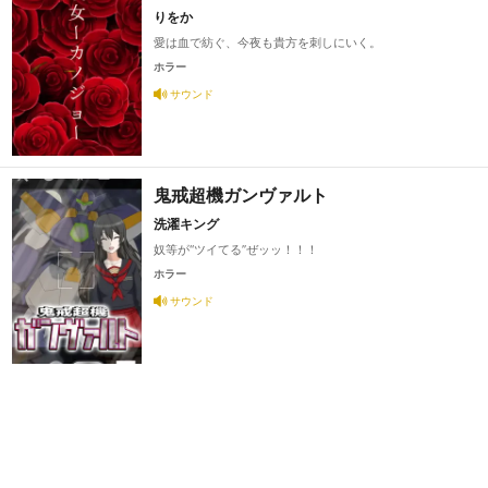
りをか
愛は血で紡ぐ、今夜も貴方を刺しにいく。
ホラー
サウンド
鬼戒超機ガンヴァルト
洗濯キング
奴等が“ツイてる”ぜッッ！！！
ホラー
サウンド