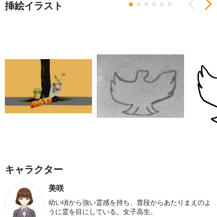
挿絵イラスト
Previous
N
キャラクター
美咲
幼い頃から強い霊感を持ち、普段からあたりまえのよ
うに霊を目にしている。女子高生。