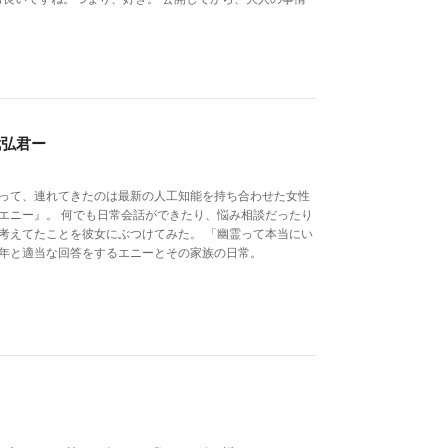
武弘君ー
言って、連れてきたのは最新の人工知能を持ち合わせた女性
エニー』。 何でも日常会話ができたり、悩み相談だったり
考えてたことを彼女にぶつけてみた。 「幽霊って本当にい
少年と適当な回答をするエニーとその家族の日常。