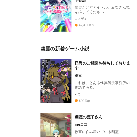
幽霊だけどアイドル。みなさん私
を推してください！
コメディ
67,411
Tap
幽霊の新着ゲーム小説
怪異のご相談お待ちしておりま
す
巫女
これは、とある怪異解決事務所の
物語である。
ホラー
599
Tap
幽霊の霊子さん
meココ
教室に住み着いている幽霊