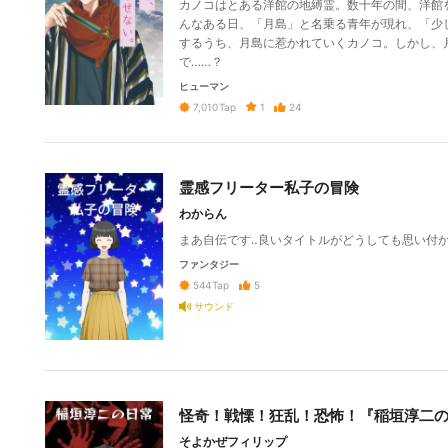
カノコはとある洋館の地縛霊。数十年の間、洋館
んなある日、「月島」と名乗る青年が現れ、「少
するうち、月島に惹かれていくカノコ。しかし、
で……？
ヒューマン
1
24
7,010
Tap
霊感フリーター私子の冒険
わからん
まあ自伝です‥良いタイトルがどうしても思い付か
ファンタジー
5
544
Tap
サウンド
怪奇！戦慄！狂乱！恐怖！『稲垣淳二
そよかぜフィリップ