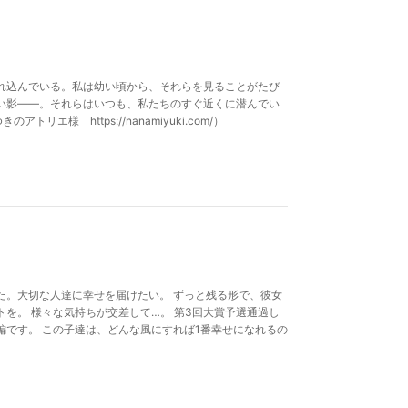
れ込んでいる。私は幼い頃から、それらを見ることがたび
い影――。それらはいつも、私たちのすぐ近くに潜んでい
エ様 https://nanamiyuki.com/）
た。大切な人達に幸せを届けたい。 ずっと残る形で、彼女
を。 様々な気持ちが交差して…。 第3回大賞予選通過し
編です。 この子達は、どんな風にすれば1番幸せになれるの