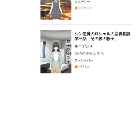
ミステリー
1,923
Tap
シン悪魔のロシェルの恋愛相談
第三話「その後の敦子」
ルーデンス
敦子の幸せな生活
ファンタジー
414
Tap