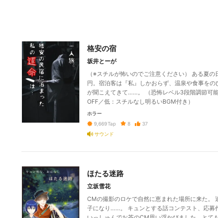
格安の宿
坂井とーが
（※スチルが怖いのでご注意ください） ある夏の
円。宿泊客は『私』しかおらず、温泉や食事をの
が聞こえてきて……。 （恐怖レベル3段階調節可
OFF／低：スチルなし明るいBGM付き）
ホラー
8
37
9,669
Tap
サウンド
ほたる迷路
立坂雪花
CMの撮影のロケで自然に恵まれた場所に来た。
子になり……。 キュンとする話コンテスト、応募
いっしゅんでお茶のCM思い浮かびました。とて