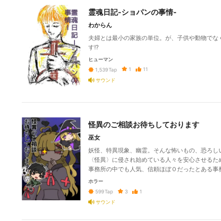
霊魂日記-ショパンの事情-
わからん
夫婦とは最小の家族の単位。が、子供や動物でな
す!?️
ヒューマン
1
11
1,539
Tap
サウンド
怪異のご相談お待ちしております
巫女
妖怪、特異現象、幽霊。そんな怖いもの、恐ろし
〈怪異〉に侵され始めている人々を安心させるた
事務所の中でも人気、信頼ほぼ０だったとある事
ホラー
3
1
599
Tap
サウンド