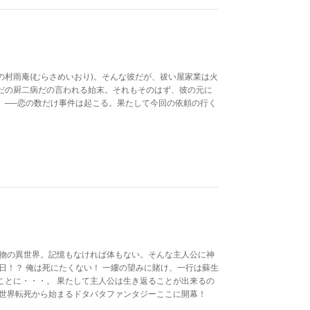
村雨庵(むらさめいおり)。そんな彼だが、祓い屋家業は火
だの厨二病だの言われる始末。それもそのはず、彼の元に
。──恋の数だけ事件は起こる。果たして今回の依頼の行く
本物の異世界。記憶もなければ体もない。そんな主人公に神
日！？ 俺は死にたくない！ 一縷の望みに賭け、一行は蘇生
ことに・・・。 果たして主人公は生き返ることが出来るの
異世界転死から始まるドタバタファンタジーここに開幕！