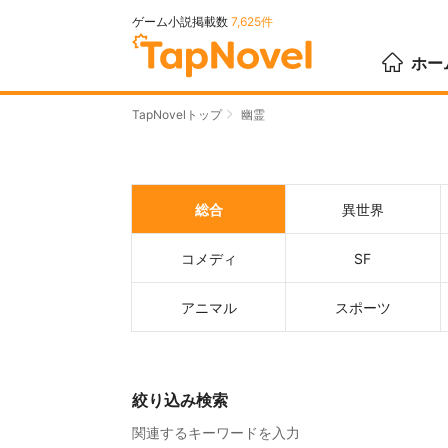
ゲーム小説掲載数
7,625件
ホー
TapNovelトップ
幽霊
総合
異世界
コメディ
SF
アニマル
スポーツ
絞り込み検索
関連するキーワードを入力