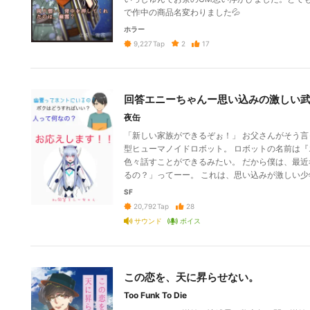
で作中の商品名変わりました💦
ホラー
2
17
9,227
Tap
回答エニーちゃんー思い込みの激しい
夜缶
「新しい家族ができるぞぉ！」 お父さんがそう
型ヒューマノイドロボット。 ロボットの名前は『
色々話すことができるみたい。 だから僕は、最近
るの？」ってーー。 これは、思い込みが激しい
SF
28
20,792
Tap
サウンド
ボイス
この恋を、天に昇らせない。
Too Funk To Die