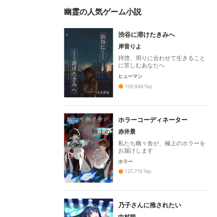
幽霊の人気ゲーム小説
渋谷に溶けたきみへ
岸音りよ
拝啓、周りに合わせて生きること
に苦しむあなたへ
ヒューマン
109,848
Tap
ホラーコーディネーター
赤井景
私たち幽々舎が、極上のホラーを
お届けします
ホラー
137,716
Tap
乃子さんに推されたい
中村朔