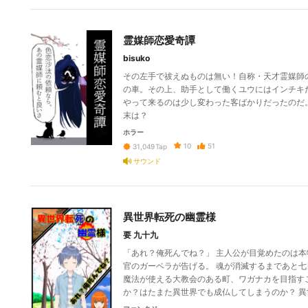
霊媒師恋愛奇譚
bisuko
その左手で祓えぬものは無い！自称・天才霊媒師の
の車。その上、助手として働くユウにはインチキ
やって来るのは少し変わった客ばかりだったのだ
末は？
ホラー
10
51
31,049
Tap
サウンド
異世界転死の幽霊様
要 九十九
「あれ？俺死んでね？」 主人公が目覚めたのは
官のガーベラが告げる。 魂が消滅するまであと七
魔法が使える大教会のある町、ワガナカを目指す
か？はたまた異世界でも成仏してしまうのか？ 