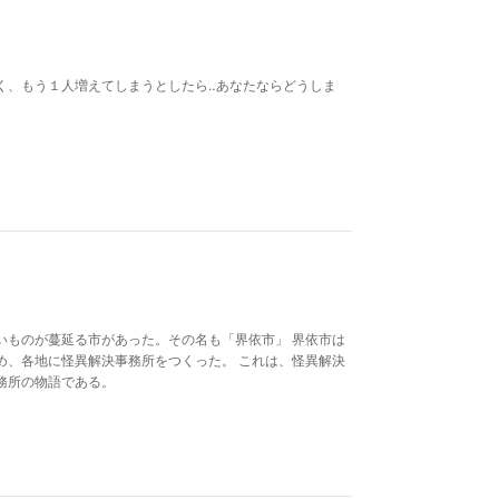
く、もう１人増えてしまうとしたら‥あなたならどうしま
いものが蔓延る市があった。その名も「界依市」 界依市は
め、各地に怪異解決事務所をつくった。 これは、怪異解決
務所の物語である。