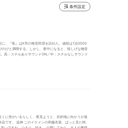
条件設定
日に、『私』はK市の格安民宿を訪れた。値段は1泊3000
びのびと満喫する。しかし、夜中になると、怪しげな物音
能。高：スチルありサウンドON／中：スチルなしサウンド
 近くに蛍がいるらしく、夜見ようと、目的地に向かうが迷
作品です。 追伸 このイケメンの和服衣装、ぱっと見た時、
も良いですね。つまり、好き。 公開してから、大人の事情