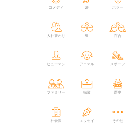
コメディ
SF
ホラー
入れ替わり
BL
百合
ヒューマン
アニマル
スポーツ
ファミリー
職業
歴史
社会派
エッセイ
その他