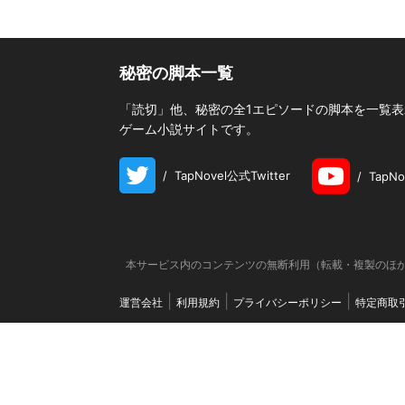
秘密の脚本一覧
「読切」他、秘密の全1エピソードの脚本を一覧表示
ゲーム小説サイトです。
/
TapNovel公式Twitter
/
TapN
本サービス内のコンテンツの無断利用（転載・複製のほか
運営会社
利用規約
プライバシーポリシー
特定商取