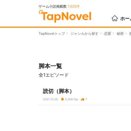
ゲーム小説掲載数
7,625件
ホー
TapNovelトップ
ジャンルから探す
恋愛
秘密
脚本一覧
全1エピソード
読切（脚本）
2021.10.05
5,356
Tap
7