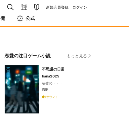
新規会員登録
ログイン
公開
公式
恋愛の注目ゲーム小説
もっと見る
不思議の日常
hana2025
秘密の・・・
恋愛
サウンド