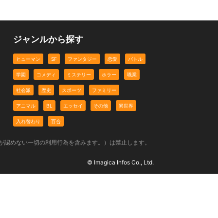
ジャンルから探す
ヒューマン
SF
ファンタジー
恋愛
バトル
学園
コメディ
ミステリー
ホラー
職業
社会派
歴史
スポーツ
ファミリー
アニマル
BL
エッセイ
その他
異世界
入れ替わり
百合
社が認めない一切の利用行為を含みます。）は禁止します。
© Imagica Infos Co., Ltd.