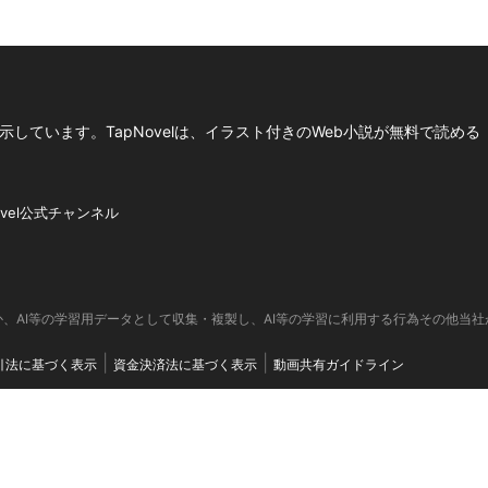
しています。TapNovelは、イラスト付きのWeb小説が無料で読める
ovel公式チャンネル
、AI等の学習用データとして収集・複製し、AI等の学習に利用する行為その他当
引法に基づく表示
資金決済法に基づく表示
動画共有ガイドライン