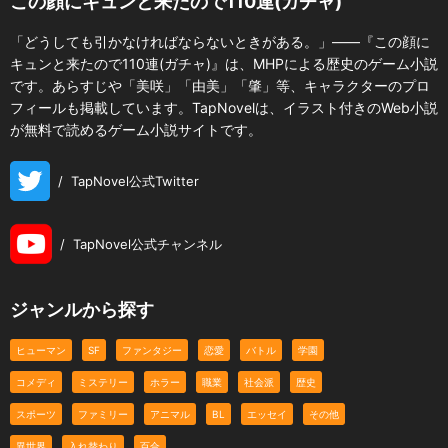
この顔にキュンと来たので110連(ガチャ)
「どうしても引かなければならないときがある。」――『この顔に
キュンと来たので110連(ガチャ)』は、MHPによる歴史のゲーム小説
です。あらすじや「美咲」「由美」「肇」等、キャラクターのプロ
フィールも掲載しています。TapNovelは、イラスト付きのWeb小説
が無料で読めるゲーム小説サイトです。
/
TapNovel公式Twitter
/
TapNovel公式チャンネル
ジャンルから探す
ヒューマン
SF
ファンタジー
恋愛
バトル
学園
コメディ
ミステリー
ホラー
職業
社会派
歴史
スポーツ
ファミリー
アニマル
BL
エッセイ
その他
異世界
入れ替わり
百合