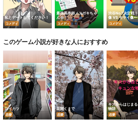
最強馬券師メスガキちゃ
渋谷No.1決定戦
私とデートしてください！
ん！
像 VS モヤイ像〜
コメディ
コメディ
コメディ
このゲーム小説が好きな人におすすめ
キスからはじまる
コイカツ
花開くまで
物語
恋愛
恋愛
恋愛