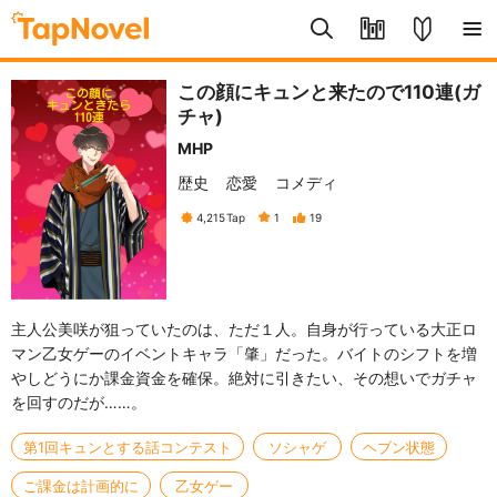
この顔にキュンと来たので110連(ガ
チャ)
MHP
歴史
恋愛
コメディ
4,215
Tap
1
19
主人公美咲が狙っていたのは、ただ１人。自身が行っている大正ロ
マン乙女ゲーのイベントキャラ「肇」だった。バイトのシフトを増
やしどうにか課金資金を確保。絶対に引きたい、その想いでガチャ
を回すのだが……。
第1回キュンとする話コンテスト
ソシャゲ
ヘブン状態
ご課金は計画的に
乙女ゲー