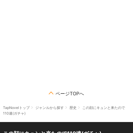
ページTOPへ
TapNovelトップ
ジャンルから探す
歴史
この顔にキュンと来たので
110連(ガチャ)