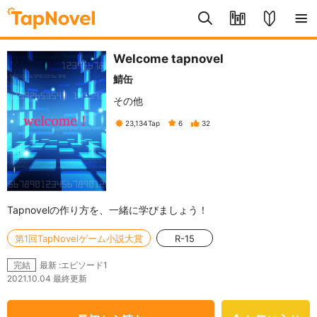
Welcome tapnovel
鯖缶
その他
23,134
Tap
6
32
Tapnovelの作り方を、一緒に学びましょう！
第1回TapNovelゲーム小説大賞
R-15
最新 :エピソード1
完結
2021.10.04 最終更新