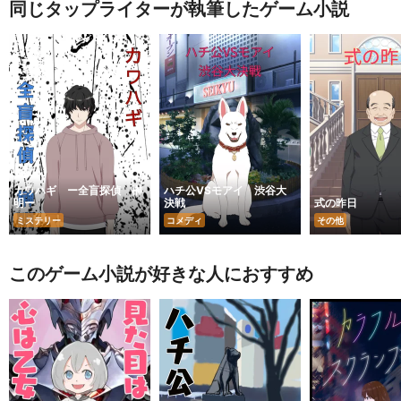
同じタップライターが執筆したゲーム小説
カワハギ ー全盲探偵 榊
ハチ公VSモアイ 渋谷大
明ー
決戦
式の昨日
ミステリー
コメディ
その他
このゲーム小説が好きな人におすすめ