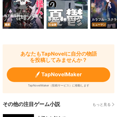
地下帝国アイドル！花咲ノ
ノ！！
ハチ公の憂鬱
カラフル・スクラ
職業
社会派
ヒューマン
あなたもTapNovelに自分の物語
を投稿してみませんか？
TapNovelMaker
TapNovelMaker（投稿サービス）に移動します
その他の注目ゲーム小説
もっと見る