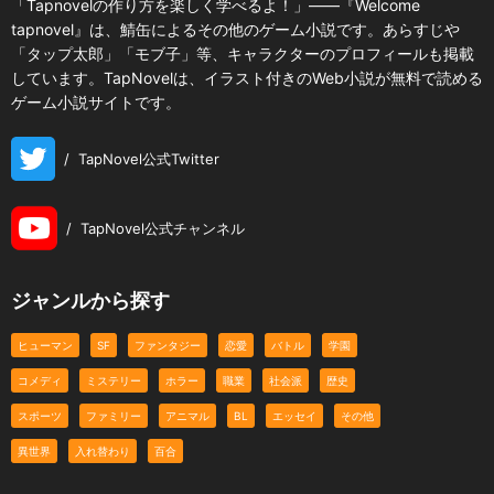
「Tapnovelの作り方を楽しく学べるよ！」――『Welcome
tapnovel』は、鯖缶によるその他のゲーム小説です。あらすじや
「タップ太郎」「モブ子」等、キャラクターのプロフィールも掲載
しています。TapNovelは、イラスト付きのWeb小説が無料で読める
ゲーム小説サイトです。
/
TapNovel公式Twitter
/
TapNovel公式チャンネル
ジャンルから探す
ヒューマン
SF
ファンタジー
恋愛
バトル
学園
コメディ
ミステリー
ホラー
職業
社会派
歴史
スポーツ
ファミリー
アニマル
BL
エッセイ
その他
異世界
入れ替わり
百合