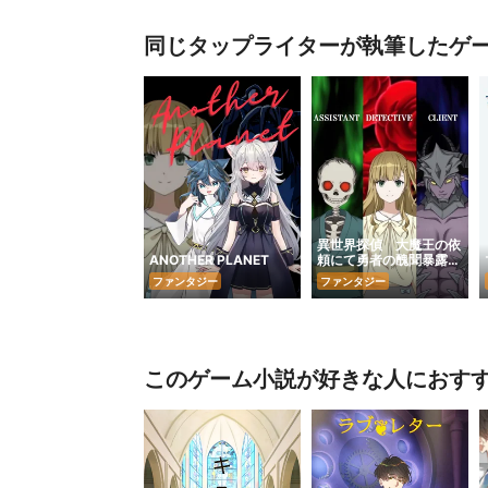
同じタップライターが執筆したゲ
異世界探偵 大魔王の依
ANOTHER PLANET
頼にて勇者の醜聞暴露
（スキャンダル）承りま
ファンタジー
ファンタジー
す！
このゲーム小説が好きな人におす