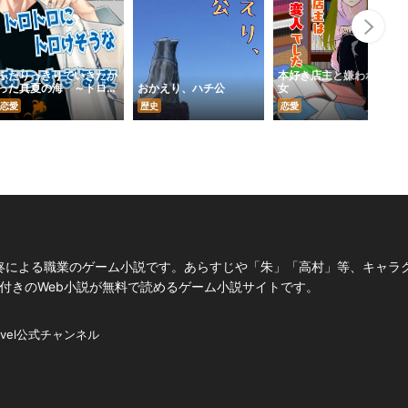
Nex
ふたりっきりでいきたか
本好き店主と嫌われた少
った真夏の海 ～トロト
おかえり、ハチ公
女
ロにトロけそうな あつ
恋愛
歴史
恋愛
すぎる夜～
柊による職業のゲーム小説です。あらすじや「朱」「高村」等、キャラ
スト付きのWeb小説が無料で読めるゲーム小説サイトです。
ovel公式チャンネル