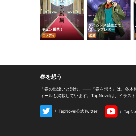
タイムレス誕生まで
キュン厳禁！
③…ラブレター
コメディ
恋愛
春を想う
「春の出逢いと別れ」――『春を想う』は、冬木
ィールも掲載しています。TapNovelは、イラ
/
TapNovel公式Twitter
/
TapN