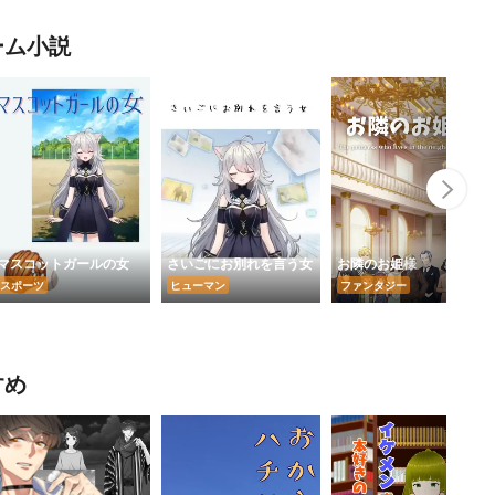
ーム小説
Nex
マスコットガールの女
さいごにお別れを言う女
お隣のお姫様
スポーツ
ヒューマン
ファンタジー
すめ