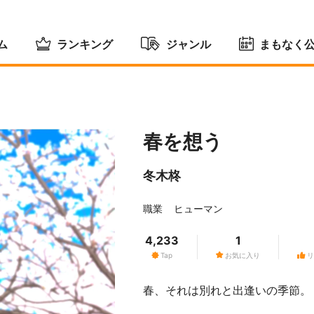
ム
ランキング
ジャンル
まもなく
春を想う
冬木柊
職業
ヒューマン
4,233
1
Tap
お気に入り
リ
春、それは別れと出逢いの季節。