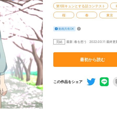
第1回キュンとする話コンテスト
桜
春
東京
動画共有OK
完結
2022.03.11 最終更
最新 :春を想う
最初から読む
この作品をシェア