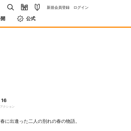
新規会員登録
ログイン
公開
公式
16
アクション
 春に出逢った二人の別れの春の物語。