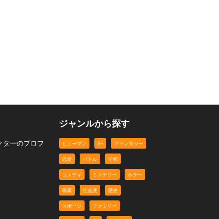
t
一週間で美人にフラれた
タイムレス誕生まで
オタク男子は、彼女のコ
週刊イケメン少女漫画
②…向日葵
コロを取り戻すことがで
ファンタジー
コメディ
ヒューマン
きるのか
ジャンルから探す
クターのプロフ
ヒューマン
SF
ファンタジー
恋愛
バトル
学園
コメディ
ミステリー
ホラー
職業
社会派
歴史
スポーツ
ファミリー