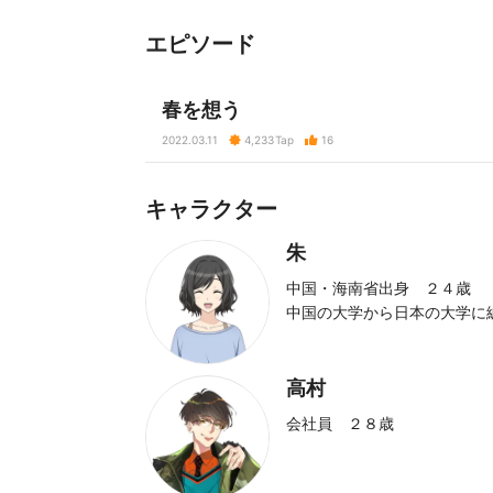
エピソード
春を想う
2022.03.11
4,233
Tap
16
キャラクター
朱
中国・海南省出身 ２４歳
中国の大学から日本の大学に
高村
会社員 ２８歳