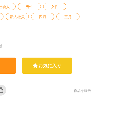
社会人
男性
女性
新入社員
四月
三月
新
お気に入り
作品を報告