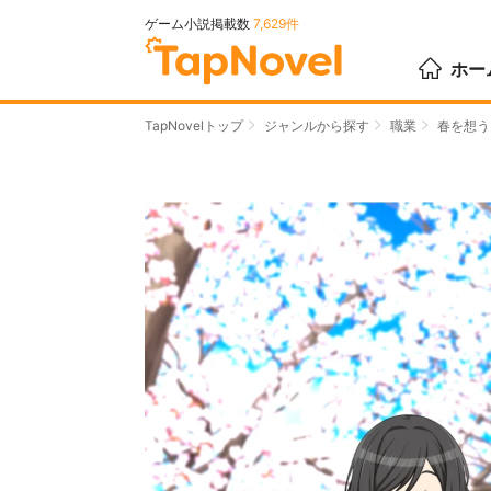
ゲーム小説掲載数
7,629件
ホー
TapNovelトップ
ジャンルから探す
職業
春を想う