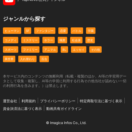
ジャンルから探す
ヒューマン
SF
ファンタジー
恋愛
バトル
学園
コメディ
ミステリー
ホラー
職業
社会派
歴史
スポーツ
ファミリー
アニマル
BL
エッセイ
その他
異世界
入れ替わり
百合
本サービス内のコンテンツの無断利用（転載・複製のほか、AI等の学習用デー
タとして収集・複製し、AI等の学習に利用する行為その他当社が認めない一切
の利用行為を含みます。）は禁止します。
運営会社
利用規約
プライバシーポリシー
特定商取引法に基づく表示
資金決済法に基づく表示
動画共有ガイドライン
© Imagica Infos Co., Ltd.