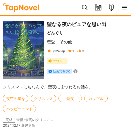
聖なる夜のピュアな思い出
どんぐり
恋愛
その他
3,924
Tap
1
9
サウンド
動画共有OK
クリスマスにちなんで、聖夜にまつわるお話を。
夜空の星を
クリスマス
聖夜
カップル
ハッピーエンド
最新 :最高のクリスマス
完結
2024.12.17 最終更新