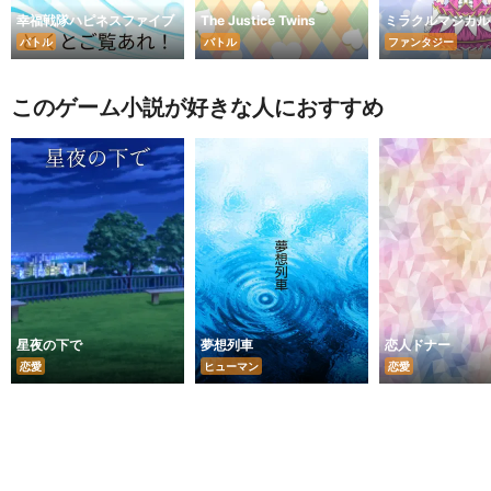
幸福戦隊ハピネスファイブ
The Justice Twins
ミラクルマジカル
バトル
バトル
ファンタジー
このゲーム小説が好きな人におすすめ
星夜の下で
夢想列車
恋人ドナー
恋愛
ヒューマン
恋愛