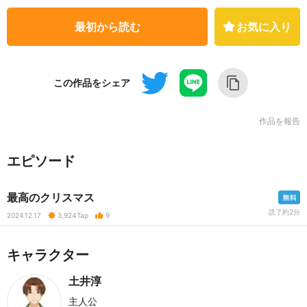
最初から読む
お気に入り
この作品をシェア
作品を報告
エピソード
最高のクリスマス
読了約2分
2024.12.17
3,924
Tap
9
キャラクター
土井淳
主人公