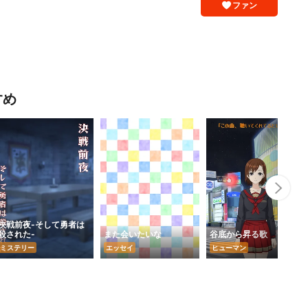
ファン
すめ
Nex
決戦前夜-そして勇者は
殺された-
また会いたいな
谷底から昇る歌
ミステリー
エッセイ
ヒューマン