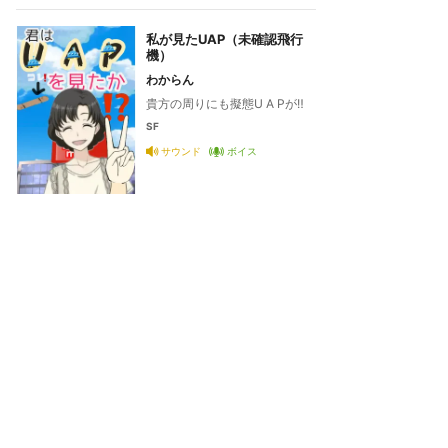
私が見たUAP（未確認飛行
機）
わからん
貴方の周りにも擬態U A Pが‼️
SF
サウンド
ボイス
t
予定AM11時 渋谷ハチ
スクランブル交差点で
運命の相手探してます！
公前 デート
イムリープ
コメディ
恋愛
ファンタジー