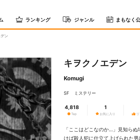
ム
ランキング
ジャンル
まもなく
エデン
キヲクノエデン
Komugi
SF
ミステリー
4,818
1
Tap
お気に入り
リ
「ここはどこなのか…」見知らぬ
けば殺人犯に仕立て上げられた男