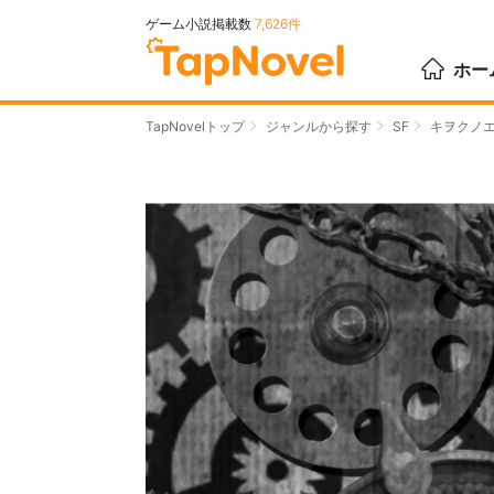
ゲーム小説掲載数
7,626件
ホー
TapNovelトップ
ジャンルから探す
SF
キヲクノ