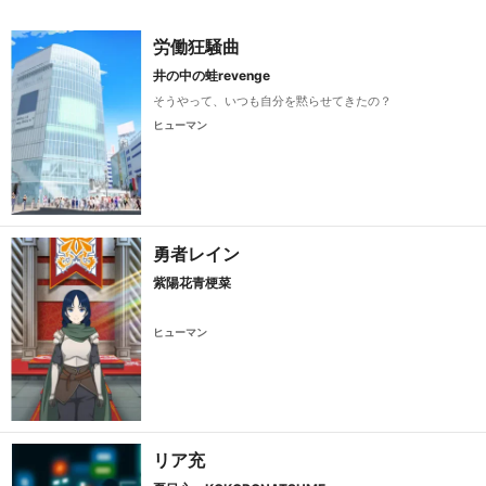
労働狂騒曲
井の中の蛙revenge
そうやって、いつも自分を黙らせてきたの？
ヒューマン
勇者レイン
紫陽花青梗菜
ヒューマン
リア充