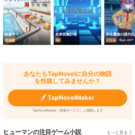
銭湯中！
未来収集計画
学生魔族の課外乱
社会派
SF
バトル
あなたもTapNovelに自分の物語
を投稿してみませんか？
TapNovelMaker
TapNovelMaker（投稿サービス）に移動します
ヒューマンの注目ゲーム小説
もっと見る