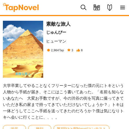
素敵な旅人
じゅんぴー
ヒューマン
2,964
Tap
3
8
大学卒業してやることなくフリーターになった僕の元にトキという
人物から手紙が届き、そこにはこう書いてあった。「名前も知らな
いあなたへ 大変お手数ですが、今の渋谷の街を写真に撮ってきて
いただき私の家まで持ってきていただけないでしょうか？」トキは
一体どうしてここへ手紙を送ってきたのだろうか？僕は気になりト
キへ会いに行くことに、、、。
渋谷
旅行
第1回ひと駅Novelコンテスト