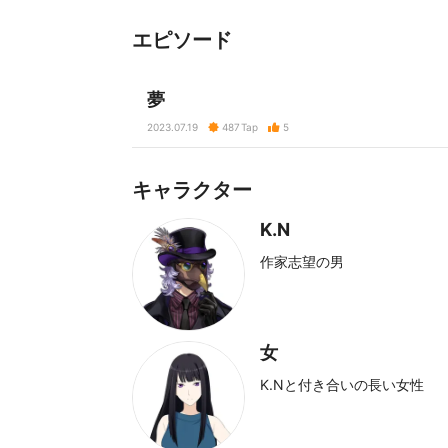
エピソード
夢
2023.07.19
487
Tap
5
キャラクター
K.N
作家志望の男
女
K.Nと付き合いの長い女性