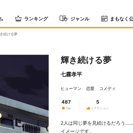
ム
ランキング
ジャンル
まもなく
き続ける夢
輝き続ける夢
七霧孝平
ヒューマン
恋愛
コメディ
487
5
Tap
リアクション
2人は同じ夢を見続けるだろう……
イメージです。