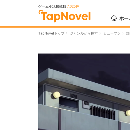
ゲーム小説掲載数
7,625件
ホー
TapNovelトップ
ジャンルから探す
ヒューマン
輝