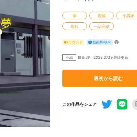
夢
短編
小説家
現代
一話完結
動画共有OK
サウンド
完結
2023.07.19 最終更新
最新 :夢
最初から読む
この作品をシェア