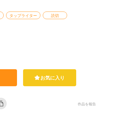
タップライター
読切
お気に入り
作品を報告