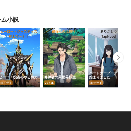
ーム小説
Nex
パートナープログラムが
ヒーロー役者のやる気力
修練者の異世界転生
始まりました！
コメディ
バトル
エッセイ