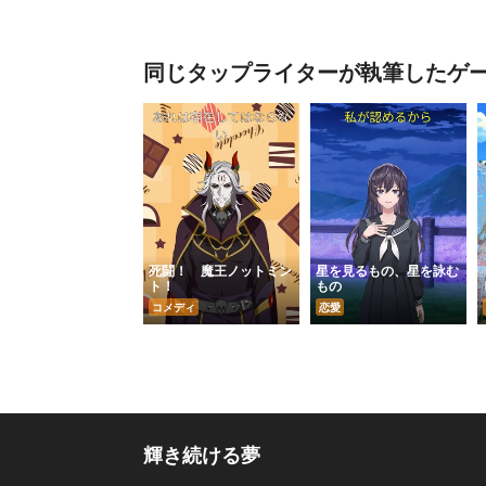
同じタップライターが執筆したゲ
死闘！ 魔王ノットミン
星を見るもの、星を詠む
ト！
もの
コメディ
恋愛
輝き続ける夢