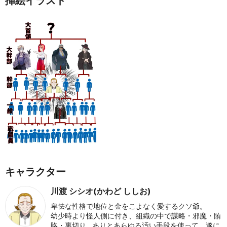
挿絵イラスト
キャラクター
川渡 シシオ(かわど ししお)
卑怯な性格で地位と金をこよなく愛するクソ爺。
幼少時より怪人側に付き、組織の中で謀略・邪魔・賄
賂・裏切り…ありとあらゆる汚い手段を使って、遂に