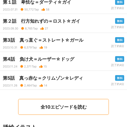
第１話 卑怯な＝ダーティ☆ガイ
読了約6分
2023.07.31
50,772
Tap
58
第２話 行方知れずの＝ロスト☆ガイ
読了約6分
2023.09.30
8,765
Tap
27
第3話 真っ直ぐ＝ストレート☆ガール
読了約6分
2023.10.31
6,579
Tap
19
第4話 負け犬＝ルーザー☆ドッグ
読了約4分
2023.11.24
2,371
Tap
15
第5話 真っ赤な＝クリムゾン☆レディ
読了約4分
2023.11.26
2,464
Tap
14
全10エピソードを読む