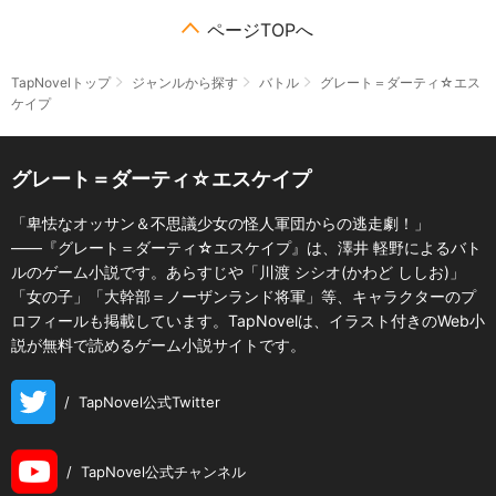
ページTOPへ
TapNovelトップ
ジャンルから探す
バトル
グレート＝ダーティ☆エス
ケイプ
グレート＝ダーティ☆エスケイプ
「卑怯なオッサン＆不思議少女の怪人軍団からの逃走劇！」
――『グレート＝ダーティ☆エスケイプ』は、澤井 軽野によるバト
ルのゲーム小説です。あらすじや「川渡 シシオ(かわど ししお)」
「女の子」「大幹部＝ノーザンランド将軍」等、キャラクターのプ
ロフィールも掲載しています。TapNovelは、イラスト付きのWeb小
説が無料で読めるゲーム小説サイトです。
/
TapNovel公式Twitter
/
TapNovel公式チャンネル