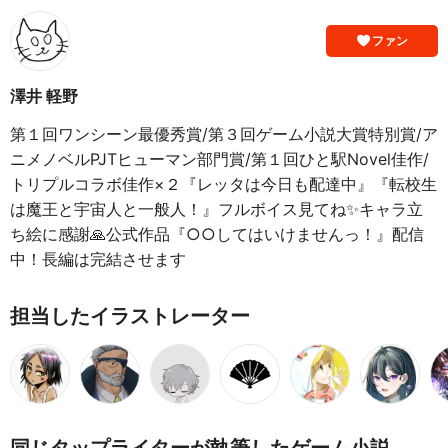
ファン
澤井 軽野
第１回ワンシーン最優秀賞/第３回ゲーム小説大賞特別賞/ア
ニメノベルPJTヒューマン部門賞/第１回ひと駅Novel佳作/
トリプルコラボ佳作×２『レッタは今日も配達中』『転校生
は魔王と宇宙人と一般人！』フルボイス見てね✨キャラ立
ち絵に感謝🙏公式作品『○○してはいけませんっ！』配信
中！長編は完結させます
担当したイラストレーター