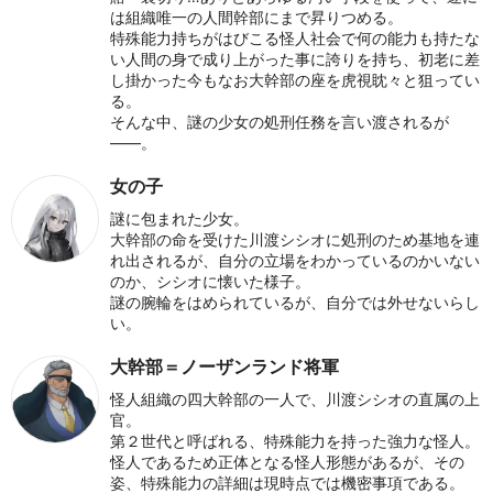
は組織唯一の人間幹部にまで昇りつめる。
特殊能力持ちがはびこる怪人社会で何の能力も持たな
い人間の身で成り上がった事に誇りを持ち、初老に差
し掛かった今もなお大幹部の座を虎視眈々と狙ってい
る。
そんな中、謎の少女の処刑任務を言い渡されるが
――。
女の子
謎に包まれた少女。
大幹部の命を受けた川渡シシオに処刑のため基地を連
れ出されるが、自分の立場をわかっているのかいない
のか、シシオに懐いた様子。
謎の腕輪をはめられているが、自分では外せないらし
い。
大幹部＝ノーザンランド将軍
怪人組織の四大幹部の一人で、川渡シシオの直属の上
官。
第２世代と呼ばれる、特殊能力を持った強力な怪人。
怪人であるため正体となる怪人形態があるが、その
姿、特殊能力の詳細は現時点では機密事項である。