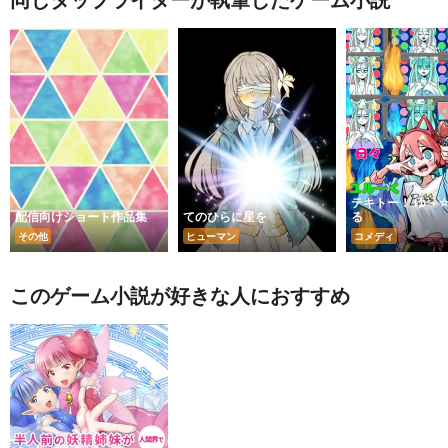
同じタップライターが執筆したゲーム小説
テキトー！ ゆ～
配信向けショート作品集
てのひらに星を
る
その他
ヒューマン
コメディ
このゲーム小説が好きな人におすすめ