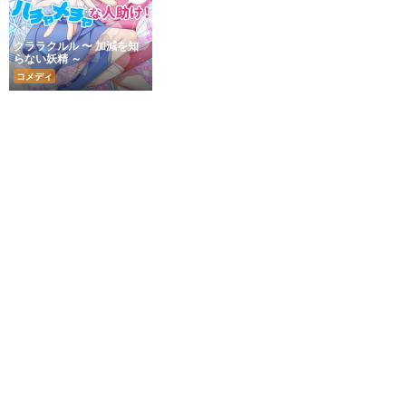
クララクルル 〜 加減を知
らない妖精 ～
コメディ