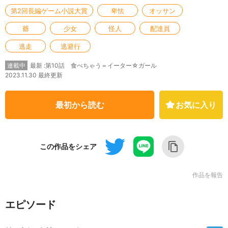
第2回長編ゲーム小説大賞
卑怯
オッサン
爺
少女
怪人
配達員
逃走
逃避行
最新 :第10話 食べちゃう＝イーター☆ガール
連載中
2023.11.30 最終更新
最初から読む
お気に入り
この作品をシェア
作品を報告
エピソード