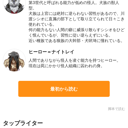
第3世代と呼ばれる能力が低めの怪人。犬族の獣人
型。
犬族は上官には絶対に逆らわない習性があるので、川
渡シシオに直属の部下として取り立てられて日々こき
使われている。
何の能力もない人間の癖に威張り散らすシシオをひど
く恨んでいるが、習性に従い逆らえずにいる。
近い種族である狼族の大幹部・犬吠埼に憧れている。
ヒーロー＝ナイトレイ
人間でありながら怪人を凌ぐ能力を持つヒーロー。
現在は罠にかかり怪人組織に囚われの身。
最初から読む
脚本で読む
タップライター