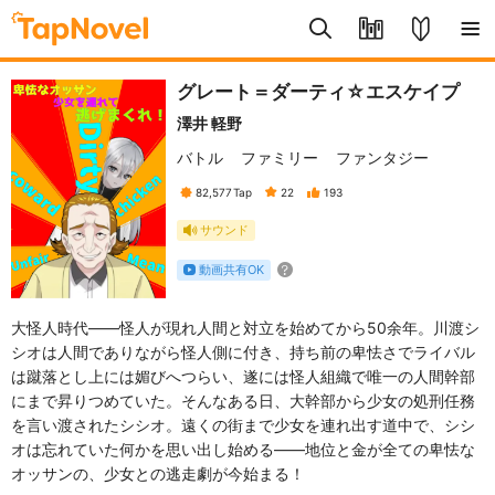
グレート＝ダーティ☆エスケイプ
澤井 軽野
バトル
ファミリー
ファンタジー
82,577
Tap
22
193
サウンド
動画共有OK
大怪人時代――怪人が現れ人間と対立を始めてから50余年。川渡シ
シオは人間でありながら怪人側に付き、持ち前の卑怯さでライバル
は蹴落とし上には媚びへつらい、遂には怪人組織で唯一の人間幹部
にまで昇りつめていた。そんなある日、大幹部から少女の処刑任務
を言い渡されたシシオ。遠くの街まで少女を連れ出す道中で、シシ
オは忘れていた何かを思い出し始める――地位と金が全ての卑怯な
オッサンの、少女との逃走劇が今始まる！