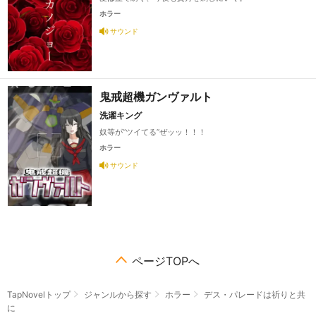
ホラー
サウンド
鬼戒超機ガンヴァルト
洗濯キング
奴等が“ツイてる”ぜッッ！！！
ホラー
サウンド
ページTOPへ
TapNovelトップ
ジャンルから探す
ホラー
デス・パレードは祈りと共
に