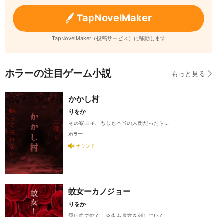
TapNovelMaker
TapNovelMaker（投稿サービス）に移動します
ホラーの注目ゲーム小説
もっと見る
かかし村
りをか
その案山子、もしも本当の人間だったら…
ホラー
サウンド
蚊女ーカノジョー
りをか
愛は血で紡ぐ、今夜も貴方を刺しにいく。