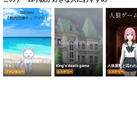
Odyssey「胎内回帰ティア
マト」
King's death game
人狼屋敷と囚われ
ファンタジー
ミステリー
ミステリー