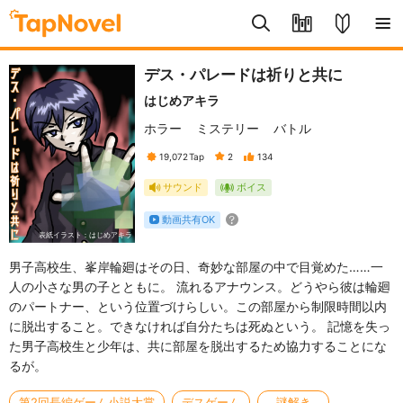
デス・パレードは祈りと共に
はじめアキラ
ホラー
ミステリー
バトル
19,072
Tap
2
134
サウンド
ボイス
動画共有OK
表紙イラスト：はじめアキラ
男子高校生、峯岸輪廻はその日、奇妙な部屋の中で目覚めた……一
人の小さな男の子とともに。 流れるアナウンス。どうやら彼は輪廻
のパートナー、という位置づけらしい。この部屋から制限時間以内
に脱出すること。できなければ自分たちは死ぬという。 記憶を失っ
た男子高校生と少年は、共に部屋を脱出するため協力することにな
るが。
第2回長編ゲーム小説大賞
デスゲーム
謎解き