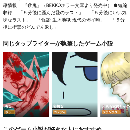
籍情報 『数鬼』（BEKKOホラー文庫より発売中） ●短編
収録 「５分後に歪んだ愛のラスト」 「５分後にいい気
味なラスト」 「怪談 生き地獄 現代の怖イ噂」 「５分
後に衝撃のどんでん返し」
同じタップライターが執筆したゲーム小説
幼女
妄想女
とある家族とその
ホラー
コメディ
ファンタジー
このゲーム小説が好きな人におすすめ