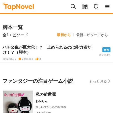
脚本一覧
全1エピソード
最初から
最新エピソードから
ハチ公像が巨大化！？ 止められるのは能力者だ
け！？（脚本）
読了約4分
2022.01.05
2,914
Tap
8
ファンタジーの注目ゲーム小説
もっと見る
私の前世譚
わからん
嬉し恥ずかし私の前世考
ファンタジー