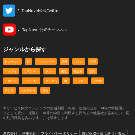
/
TapNovel公式Twitter
/
TapNovel公式チャンネル
ジャンルから探す
ヒューマン
SF
ファンタジー
恋愛
バトル
学園
コメディ
ミステリー
ホラー
職業
社会派
歴史
スポーツ
ファミリー
アニマル
BL
エッセイ
その他
異世界
入れ替わり
百合
本サービス内のコンテンツの無断利用（転載・複製のほか、AI等の学習用デー
タとして収集・複製し、AI等の学習に利用する行為その他当社が認めない一切
の利用行為を含みます。）は禁止します。
運営会社
利用規約
プライバシーポリシー
特定商取引法に基づく表示