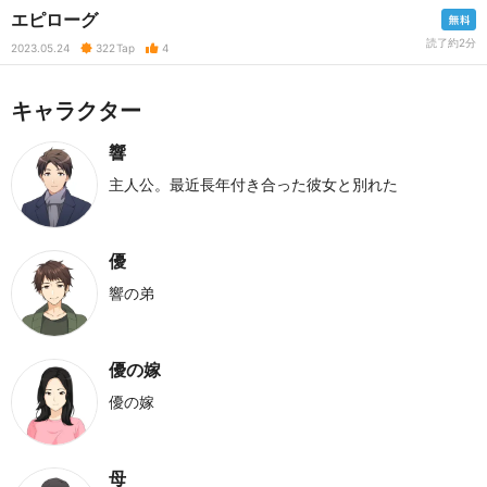
エピローグ
読了約2分
2023.05.24
322
Tap
4
キャラクター
響
主人公。最近長年付き合った彼女と別れた
優
響の弟
優の嫁
優の嫁
母