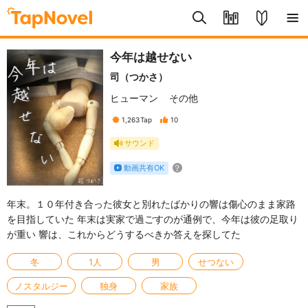
今年は越せない
司（つかさ）
ヒューマン
その他
1,263
Tap
10
サウンド
動画共有OK
年末。１０年付き合った彼女と別れたばかりの響は傷心のまま家路
を目指していた 年末は実家で過ごすのが通例で、今年は彼の足取り
が重い 響は、これからどうするべきか答えを探してた
冬
1人
男
せつない
ノスタルジー
独身
家族