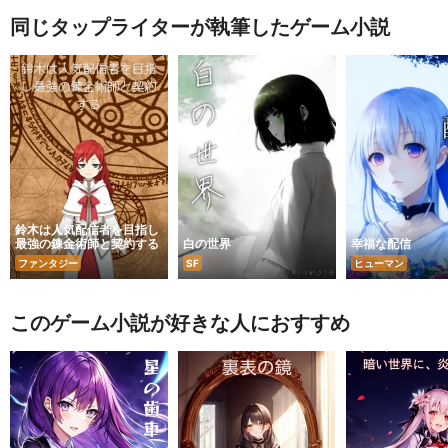
同じタップライターが執筆したゲーム小説
鈴木は人気配信者を目指し
最強の錬金術師と契約する
白の世界
幸福な配信
ファンタジー
SF
ヒューマン
このゲーム小説が好きな人におすすめ