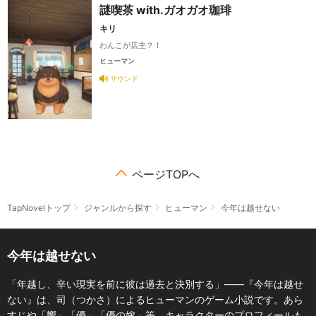
謎喫茶 with.ガオガオ珈琲
キリ
わんこが店主？！
ヒューマン
サウンド
ページTOPへ
TapNovelトップ
ジャンルから探す
ヒューマン
今年は越せない
今年は越せない
「年越し、辛い現実を前に彼は過去と決別する」――『今年は越せ
ない』は、司（つかさ）によるヒューマンのゲーム小説です。あら
すじや「響」「優」「優の嫁」等、キャラクターのプロフィールも