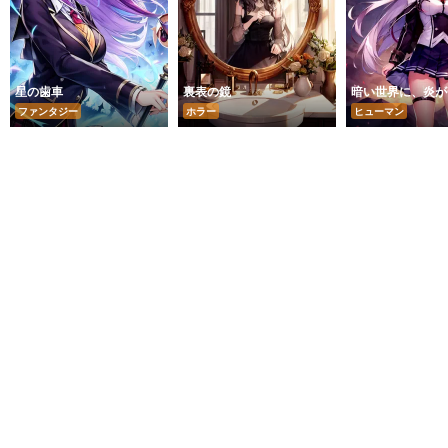
星の歯車
裏表の鏡
暗い世界に、炎が
ファンタジー
ホラー
ヒューマン