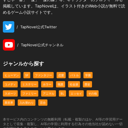
掲載しています。TapNovelは、イラスト付きのWeb小説が無料で読
めるゲーム小説サイトです。
/
TapNovel公式Twitter
/
TapNovel公式チャンネル
ジャンルから探す
ヒューマン
SF
ファンタジー
恋愛
バトル
学園
コメディ
ミステリー
ホラー
職業
社会派
歴史
スポーツ
ファミリー
アニマル
BL
エッセイ
その他
異世界
入れ替わり
百合
本サービス内のコンテンツの無断利用（転載・複製のほか、AI等の学習用デー
タとして収集・複製し、AI等の学習に利用する行為その他当社が認めない一切