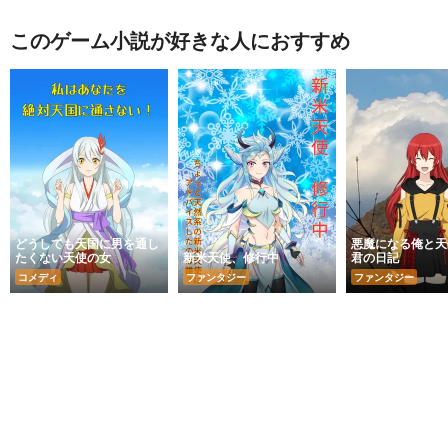
このゲーム小説が好きな人におすすめ
どうしても天国に男を通し
悪魔になる俺と天
たくない天使の女
新米天使、修行中
君の日記
コメディ
ファンタジー
ファンタジー