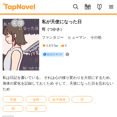
私が天使になった日
司（つかさ）
ファンタジー
ヒューマン
その他
2,372
Tap
5
動画共有OK
私は日記を書いている。 それは心の移り変わりを大切にするため、
身体の変化を記録しておくため そして、天使になった日を忘れない
ため
天使
女性
女子高生
空
羽
翼