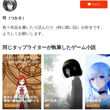
ファン
司（つかさ）
色々作品を書いたり読んだり（特に暗い話）が好きです。
よろしくお願いします。
同じタップライターが執筆したゲーム小説
鈴木は人気配信者を目指し
最強の錬金術師と契約する
白の世界
幸福な配信
ファンタジー
SF
ヒューマン