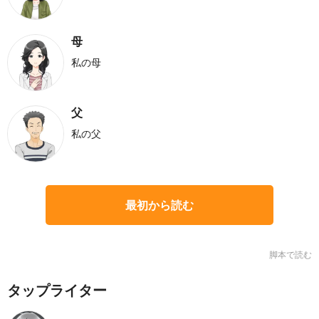
母
私の母
父
私の父
最初から読む
脚本で読む
タップライター