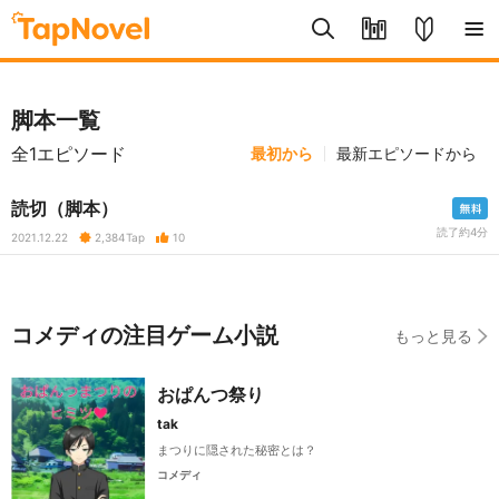
脚本一覧
全1エピソード
最初から
最新エピソードから
読切（脚本）
読了約4分
2021.12.22
2,384
Tap
10
コメディの注目ゲーム小説
もっと見る
おぱんつ祭り
tak
まつりに隠された秘密とは？
コメディ