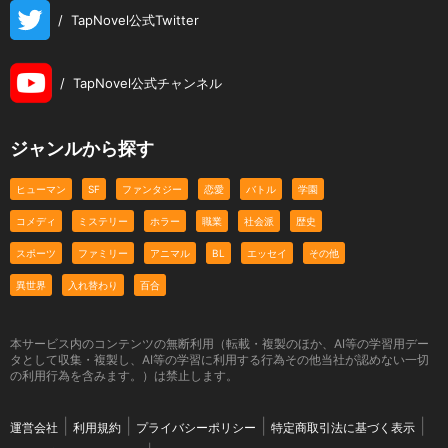
/
TapNovel公式Twitter
/
TapNovel公式チャンネル
ジャンルから探す
ヒューマン
SF
ファンタジー
恋愛
バトル
学園
コメディ
ミステリー
ホラー
職業
社会派
歴史
スポーツ
ファミリー
アニマル
BL
エッセイ
その他
異世界
入れ替わり
百合
本サービス内のコンテンツの無断利用（転載・複製のほか、AI等の学習用デー
タとして収集・複製し、AI等の学習に利用する行為その他当社が認めない一切
の利用行為を含みます。）は禁止します。
運営会社
利用規約
プライバシーポリシー
特定商取引法に基づく表示