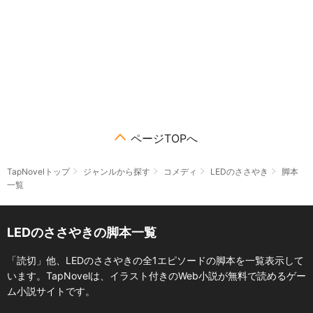
ページTOPへ
TapNovelトップ
ジャンルから探す
コメディ
LEDのささやき
脚本
一覧
LEDのささやきの脚本一覧
「読切」他、LEDのささやきの全1エピソードの脚本を一覧表示して
います。TapNovelは、イラスト付きのWeb小説が無料で読めるゲー
ム小説サイトです。