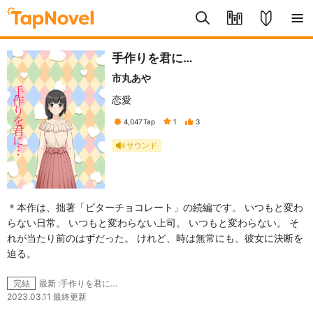
手作りを君に…
市丸あや
恋愛
4,047
Tap
1
3
サウンド
＊本作は、拙著「ビターチョコレート」の続編です。 いつもと変わ
らない日常。 いつもと変わらない上司。 いつもと変わらない。 そ
れが当たり前のはずだった。 けれど、時は無常にも、彼女に決断を
迫る。
最新 :手作りを君に…
完結
2023.03.11 最終更新