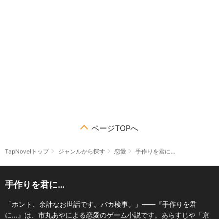
ページTOPへ
TapNovelトップ
ジャンルから探す
恋愛
手作りを君に…
手作りを君に…
「ホント、余計なお世話です。バカ検事。」――『手作りを君
に…』は、市丸あやによる恋愛のゲーム小説です。あらすじや「京