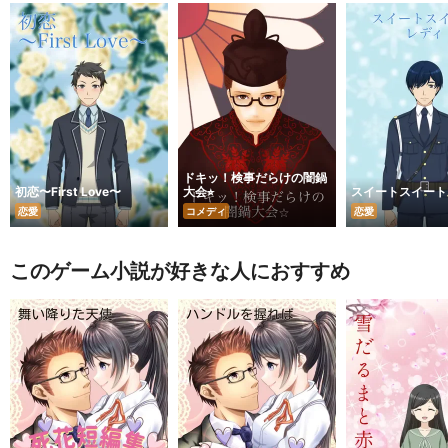
ドキッ！検事だらけの闇鍋
初恋〜First Love〜
大会⭐︎
スイートスイート
恋愛
コメディ
恋愛
このゲーム小説が好きな人におすすめ