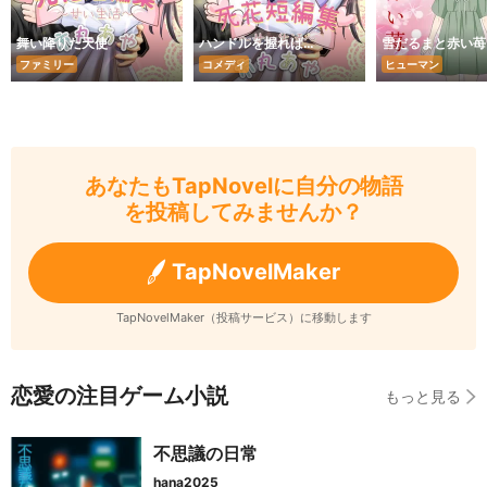
舞い降りた天使
ハンドルを握れば…
雪だるまと赤い苺
ファミリー
コメディ
ヒューマン
あなたもTapNovelに自分の物語
を投稿してみませんか？
TapNovelMaker
TapNovelMaker（投稿サービス）に移動します
恋愛の注目ゲーム小説
もっと見る
不思議の日常
hana2025