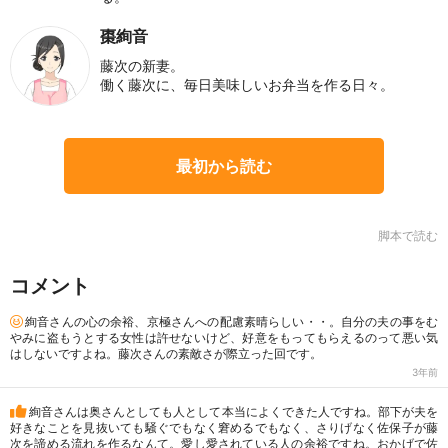
棗絢音
藤次の新妻。
働く藤次に、毎日美味しいお弁当を作る日々。
最初から読む
脚本で読む
コメント
絢音さんの心の余裕、京極さんへの配慮素晴らしい・・。自分の夫の事をむ
やみに盗もうとする女性は許せないけど、好意をもってもらえるのって悪い気
はしないですよね。藤次さんの素敵さが際立った回です。
3年前
絢音さんは奥さんとしても人として本当によくできた人ですね。部下が夫を
好きなことを見抜いても騒ぐでもなく窘めるでもなく、さりげなく佐保子が藤
次を諦める流れを作るなんて。愛し愛されている人の余裕ですね。おかげで佐