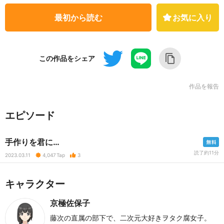
最初から読む
お気に入り
この作品をシェア
作品を報告
エピソード
手作りを君に…
読了約11分
2023.03.11
4,047
Tap
3
キャラクター
京極佐保子
藤次の直属の部下で、二次元大好きヲタク腐女子。