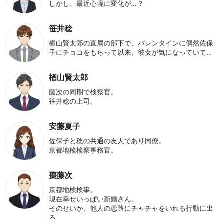
しかし、最近心境に変化が…？
笹井稔
楢山賢太郎の直属の部下で、バレンタインに偶然佐保
子にチョコをもらって以来、彼女が気になっていて…
楢山賢太郎
藤次の同期で検察官。
笹井稔の上司。
安藤夏子
佐保子と稔の共通の友人であり同僚。
京都地検検察事務官。
棗藤次
京都地検検事。
現在幸せいっぱい新婚さん。
そのせいか、他人の恋路にチャチャをいれる行動に出
る。