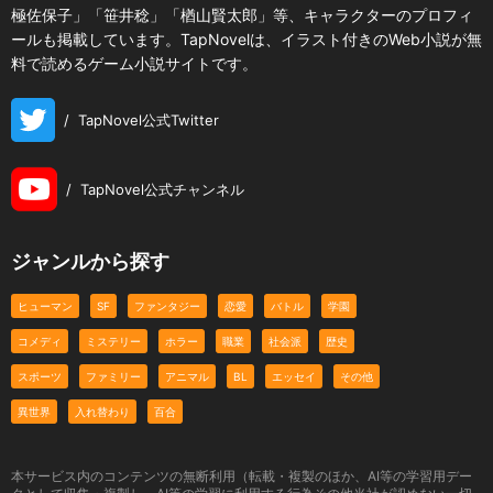
極佐保子」「笹井稔」「楢山賢太郎」等、キャラクターのプロフィ
ールも掲載しています。TapNovelは、イラスト付きのWeb小説が無
料で読めるゲーム小説サイトです。
/
TapNovel公式Twitter
/
TapNovel公式チャンネル
ジャンルから探す
ヒューマン
SF
ファンタジー
恋愛
バトル
学園
コメディ
ミステリー
ホラー
職業
社会派
歴史
スポーツ
ファミリー
アニマル
BL
エッセイ
その他
異世界
入れ替わり
百合
本サービス内のコンテンツの無断利用（転載・複製のほか、AI等の学習用デー