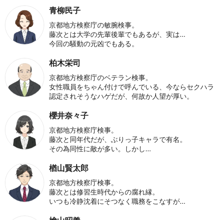
青柳民子
京都地方検察庁の敏腕検事。
藤次とは大学の先輩後輩でもあるが、実は…
今回の騒動の元凶でもある。
柏木栄司
京都地方検察庁のベテラン検事。
女性職員をちゃん付けで呼んでいる、今ならセクハラ
認定されそうなハゲだが、何故か人望が厚い。
櫻井奈々子
京都地方検察庁検事。
藤次と同年代だが、ぶりっ子キャラで有名。
その為同性に敵が多い。しかし…
楢山賢太郎
京都地方検察庁検事。
藤次とは修習生時代からの腐れ縁。
いつも冷静沈着にそつなく職務をこなすが…