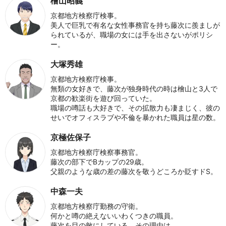
檜山昭義
京都地方検察庁検事。
美人で巨乳で有名な女性事務官を持ち藤次に羨ましが
られているが、職場の女には手を出さないがポリシ
ー。
大塚秀雄
京都地方検察庁検事。
無類の女好きで、藤次が独身時代の時は檜山と3人で
京都の歓楽街を遊び回っていた。
職場の噂話も大好きで、その拡散力も凄まじく、彼の
せいでオフィスラブや不倫を暴かれた職員は星の数。
京極佐保子
京都地方検察庁検察事務官。
藤次の部下でBカップの29歳。
父親のような歳の差の藤次を敬うどころか貶すドS。
中森一夫
京都地方検察庁勤務の守衛。
何かと噂の絶えないいわくつきの職員。
藤次を目の敵にしている。その理由は…