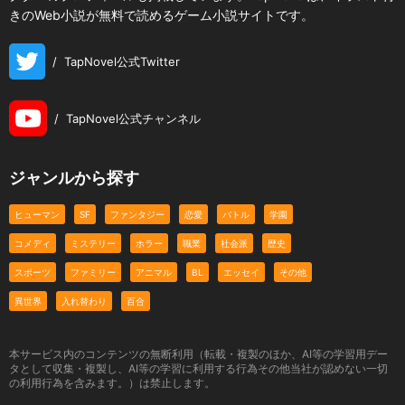
きのWeb小説が無料で読めるゲーム小説サイトです。
/
TapNovel公式Twitter
/
TapNovel公式チャンネル
ジャンルから探す
ヒューマン
SF
ファンタジー
恋愛
バトル
学園
コメディ
ミステリー
ホラー
職業
社会派
歴史
スポーツ
ファミリー
アニマル
BL
エッセイ
その他
異世界
入れ替わり
百合
本サービス内のコンテンツの無断利用（転載・複製のほか、AI等の学習用デー
タとして収集・複製し、AI等の学習に利用する行為その他当社が認めない一切
の利用行為を含みます。）は禁止します。