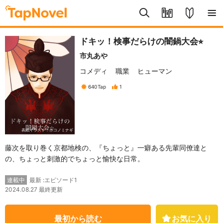
ドキッ！検事だらけの闇鍋大会⭐︎
市丸あや
コメディ
職業
ヒューマン
640
Tap
1
表紙イラスト：ホコノミナギ
藤次を取り巻く京都地検の、『ちょっと』一癖ある先輩同僚達と
の、ちょっと刺激的でちょっと愉快な日常。
最新 :エピソード1
連載中
2024.08.27 最終更新
最初から読む
お気に入り