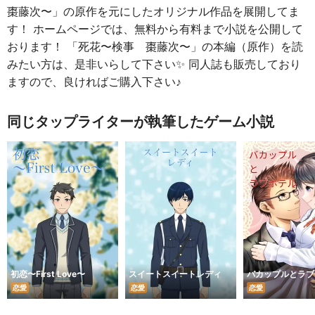
棗藤次〜」の原作を元にしたオリジナル作品を展開してま
す！ ホームページでは、無料から有料まで小説を公開して
おります！ 「死花〜検事 棗藤次〜」の本編（原作）を読
みたい方は、是非いらして下さい✨ 同人誌も販売しており
ますので、良ければご購入下さい♪
同じタップライターが執筆したゲーム小説
初恋〜First Love〜
スイートスイートレディ
バカップルとラブ
恋愛
恋愛
恋愛