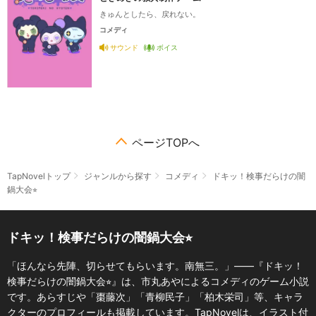
きゅんとしたら、戻れない。
コメディ
サウンド
ボイス
ページTOPへ
TapNovelトップ
ジャンルから探す
コメディ
ドキッ！検事だらけの闇
鍋大会⭐︎
ドキッ！検事だらけの闇鍋大会⭐︎
「ほんなら先陣、切らせてもらいます。南無三。」――『ドキッ！
検事だらけの闇鍋大会⭐︎』は、市丸あやによるコメディのゲーム小説
です。あらすじや「棗藤次」「青柳民子」「柏木栄司」等、キャラ
クターのプロフィールも掲載しています。TapNovelは、イラスト付