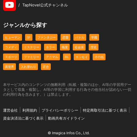
/
TapNovel公式チャンネル
ジャンルから探す
ヒューマン
SF
ファンタジー
恋愛
バトル
学園
コメディ
ミステリー
ホラー
職業
社会派
歴史
スポーツ
ファミリー
アニマル
BL
エッセイ
その他
異世界
入れ替わり
百合
本サービス内のコンテンツの無断利用（転載・複製のほか、AI等の学習用デー
タとして収集・複製し、AI等の学習に利用する行為その他当社が認めない一切
の利用行為を含みます。）は禁止します。
運営会社
利用規約
プライバシーポリシー
特定商取引法に基づく表示
資金決済法に基づく表示
動画共有ガイドライン
© Imagica Infos Co., Ltd.