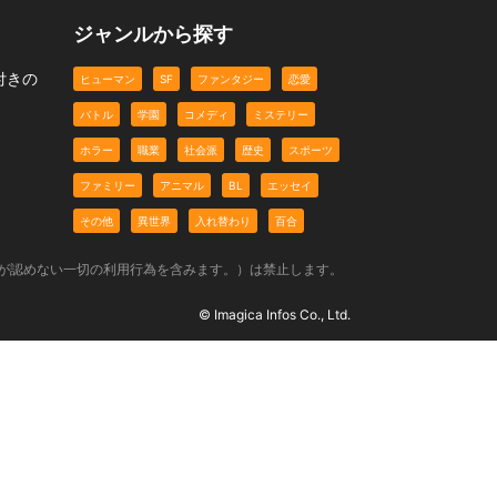
ジャンルから探す
付きの
ヒューマン
SF
ファンタジー
恋愛
バトル
学園
コメディ
ミステリー
ホラー
職業
社会派
歴史
スポーツ
ファミリー
アニマル
BL
エッセイ
その他
異世界
入れ替わり
百合
社が認めない一切の利用行為を含みます。）は禁止します。
© Imagica Infos Co., Ltd.