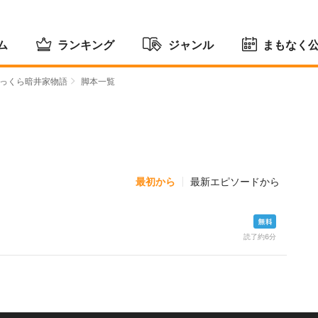
ム
ランキング
ジャンル
まもなく
っくら暗井家物語
脚本一覧
最初から
最新エピソードから
読了約6分