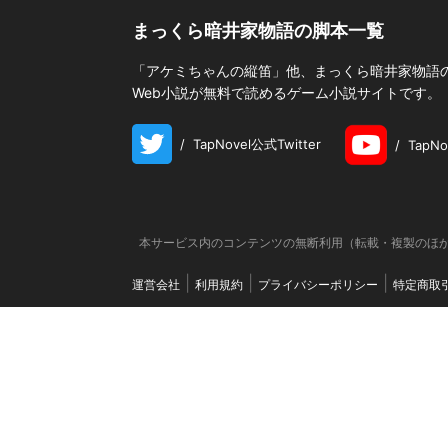
まっくら暗井家物語の脚本一覧
「アケミちゃんの縦笛」他、まっくら暗井家物語の全
Web小説が無料で読めるゲーム小説サイトです。
/
TapNovel公式Twitter
/
TapN
本サービス内のコンテンツの無断利用（転載・複製のほか
運営会社
利用規約
プライバシーポリシー
特定商取