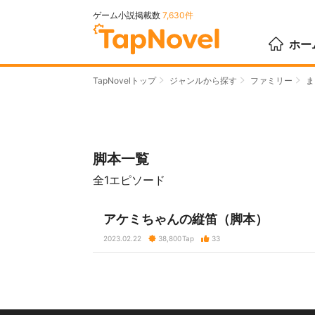
ゲーム小説掲載数
7,630件
ホー
TapNovelトップ
ジャンルから探す
ファミリー
ま
脚本一覧
全1エピソード
アケミちゃんの縦笛（脚本）
2023.02.22
38,800
Tap
33