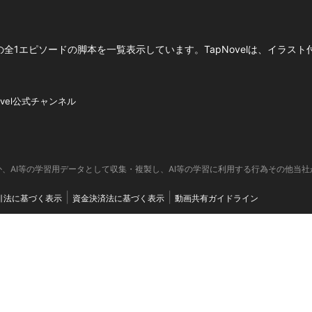
1エピソードの脚本を一覧表示しています。TapNovelは、イラスト
ovel公式チャンネル
、AI等の学習用データとして収集・複製し、AI等の学習に利用する行為その他当
引法に基づく表示
資金決済法に基づく表示
動画共有ガイドライン