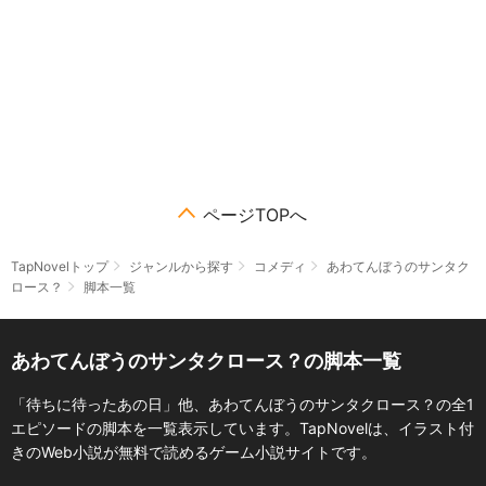
ページTOPへ
TapNovelトップ
ジャンルから探す
コメディ
あわてんぼうのサンタク
ロース？
脚本一覧
あわてんぼうのサンタクロース？の脚本一覧
「待ちに待ったあの日」他、あわてんぼうのサンタクロース？の全1
エピソードの脚本を一覧表示しています。TapNovelは、イラスト付
きのWeb小説が無料で読めるゲーム小説サイトです。