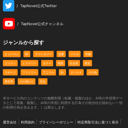
/
TapNovel公式Twitter
/
TapNovel公式チャンネル
ジャンルから探す
ヒューマン
SF
ファンタジー
恋愛
バトル
学園
コメディ
ミステリー
ホラー
職業
社会派
歴史
スポーツ
ファミリー
アニマル
BL
エッセイ
その他
異世界
入れ替わり
百合
本サービス内のコンテンツの無断利用（転載・複製のほか、AI等の学習用デー
タとして収集・複製し、AI等の学習に利用する行為その他当社が認めない一切
の利用行為を含みます。）は禁止します。
運営会社
利用規約
プライバシーポリシー
特定商取引法に基づく表示