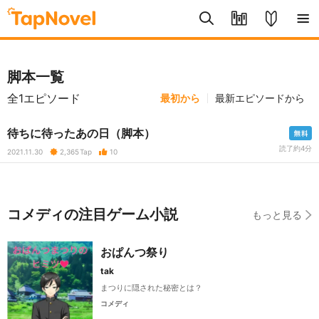
脚本一覧
全1エピソード
最初から
最新エピソードから
待ちに待ったあの日（脚本）
読了約4分
2021.11.30
2,365
Tap
10
コメディの注目ゲーム小説
もっと見る
おぱんつ祭り
tak
まつりに隠された秘密とは？
コメディ