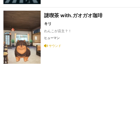
謎喫茶 with.ガオガオ珈琲
キリ
わんこが店主？！
ヒューマン
サウンド