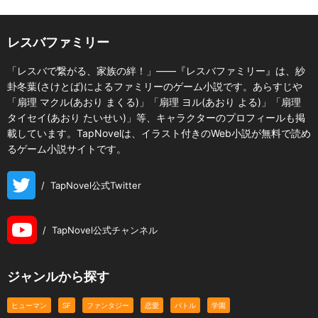
レスバファミリー
「レスバで繋がる、家族の絆！」――『レスバファミリー』は、紗
卦冬葉(さけとば)によるファミリーのゲーム小説です。あらすじや
「扇理 マクル(あおり まくる)」「扇理 ヨル(あおり よる)」「扇理
タイセイ(あおり たいせい)」等、キャラクターのプロフィールも掲
載しています。TapNovelは、イラスト付きのWeb小説が無料で読め
るゲーム小説サイトです。
/
TapNovel公式Twitter
/
TapNovel公式チャンネル
ジャンルから探す
ヒューマン
SF
ファンタジー
恋愛
バトル
学園