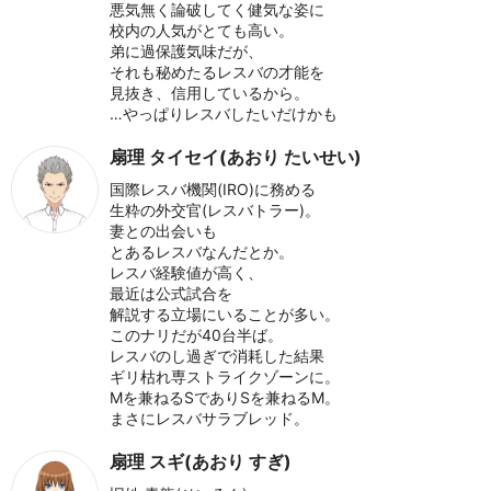
悪気無く論破してく健気な姿に
校内の人気がとても高い。
弟に過保護気味だが、
それも秘めたるレスバの才能を
見抜き、信用しているから。
…やっぱりレスバしたいだけかも
扇理 タイセイ(あおり たいせい)
国際レスバ機関(IRO)に務める
生粋の外交官(レスバトラー)。
妻との出会いも
とあるレスバなんだとか。
レスバ経験値が高く、
最近は公式試合を
解説する立場にいることが多い。
このナリだが40台半ば。
レスバのし過ぎで消耗した結果
ギリ枯れ専ストライクゾーンに。
Mを兼ねるSでありSを兼ねるM。
まさにレスバサラブレッド。
扇理 スギ(あおり すぎ)