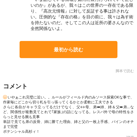
いのか』があるが、我々はこの世界の一存在である限
り、『高次元情報』に対して反証する事は許されな
い。圧倒的な『存在の格』を目の前に、我々は為す術
を持たないのだ。そしてこの人は近所の婆さんなので
全然関係ないよ。
最初から読む
脚本で読む
コメント
いやぁこれ完璧に近い。。ルールがフィールド内のみソース探索OKな事で、
作家毎にどこから切り札を引っ張ってくるかとか柔軟に工夫できる
さらに各自がキャラ立ってるだけでなく、父↔️母、弟➡️姉、姉＆父➡️弟…な
ど、関係性が複数見てとれて｢家族｣の話になってる。レスバ外で母の特性をさ
らっと見せる腕も見事
単話で見ても弟の反骨、姉に勝てた理由、姉と父の一枚上手感、パインのオチ
まで完璧
ポテンシャル高杉ィ！