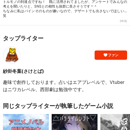
トルモノの到達点ですね！ 既に活用されてましたが、アンケートでみんなの
考えを聞いたりと、SNSとの相性も抜群に良さそうです＾＾
ちなみに私はパインそのものが嫌いなので、デザートでも出さないでほしい…
笑
3年前
タップライター
ファン
紗卦冬葉(さけとば)
趣味で創作しております。占いはエアプレベルで、Vtuber
はニワカレベル、西部劇は勉強中です。
同じタップライターが執筆したゲーム小説