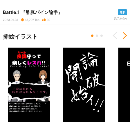
Battle.1 『酢豚パイン論争』
読了約6分
2023.01.31
18,797
Tap
30
挿絵イラスト
Previous
N