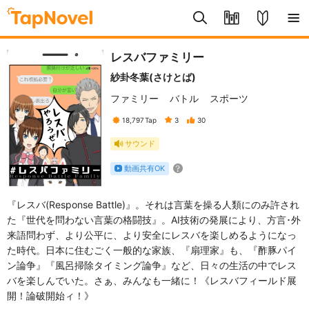
レスバファミリー
紗卦冬葉(さけとば)
ファミリー
バトル
スポーツ
18,797
Tap
3
30
サウンド
動画共有OK
『レスバ(Response Battle)』。それは言葉を操る人類にのみ許され
た『世代を問わない言葉の格闘技』。AI技術の発展により、方言･外
来語問わず、より公平に、より安全にレスバを楽しめるようになっ
た時代。日本に住むごく一般的な家族、『扇理家』も、『酢豚パイ
ン論争』『風呂掃除タイミング論争』など、日々の生活の中でレス
バを楽しんでいた。さぁ、みんなも一緒に！《レスバフィールド展
開！論破開始ィ！》