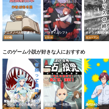
『ポラリスの終点
アニメノベル朗読劇台本
パラダイムシフト
オドラマ風朗読劇
その他
バトル
ヒューマン
このゲーム小説が好きな人におすすめ
魔王軍改造計画 ～四天王カ
ーフレッヒ大公の優雅なる
波紋少年、一石投児
憑代DADDY
挑戦～