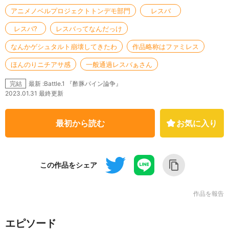
アニメノベルプロジェクトトンデモ部門
レスバ
レスバ?
レスバってなんだっけ
なんかゲシュタルト崩壊してきたわ
作品略称はファミレス
ほんのりニチアサ感
一般通過レスバぁさん
最新 :Battle.1 『酢豚パイン論争』
完結
2023.01.31 最終更新
最初から読む
お気に入り
この作品をシェア
作品を報告
エピソード