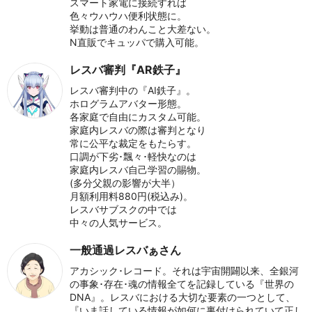
スマート家電に接続すれば
色々ウハウハ便利状態に。
挙動は普通のわんこと大差ない。
N直販でキュッパで購入可能。
レスバ審判『AR鉄子』
レスバ審判中の『AI鉄子』。
ホログラムアバター形態。
各家庭で自由にカスタム可能。
家庭内レスバの際は審判となり
常に公平な裁定をもたらす。
口調が下劣･飄々･軽快なのは
家庭内レスバ自己学習の賜物。
(多分父親の影響が大半）
月額利用料880円(税込み)。
レスバサブスクの中では
中々の人気サービス。
一般通過レスバぁさん
アカシック･レコード。それは宇宙開闢以来、全銀河
の事象･存在･魂の情報全てを記録している『世界の
DNA』。レスバにおける大切な要素の一つとして、
『いま話している情報が如何に裏付けられていて正し