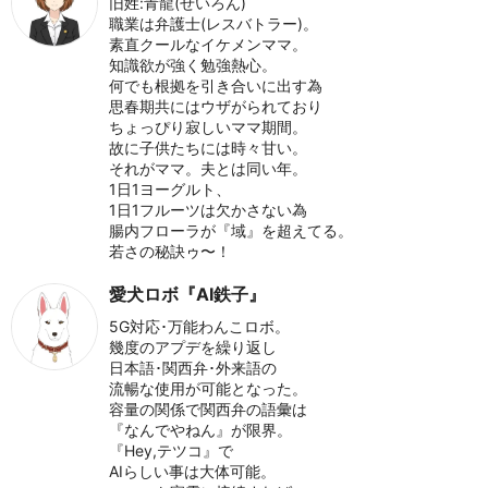
旧姓:青龍(せいろん)
職業は弁護士(レスバトラー)。
素直クールなイケメンママ。
知識欲が強く勉強熱心。
何でも根拠を引き合いに出す為
思春期共にはウザがられており
ちょっぴり寂しいママ期間。
故に子供たちには時々甘い。
それがママ。夫とは同い年。
1日1ヨーグルト、
1日1フルーツは欠かさない為
腸内フローラが『域』を超えてる。
若さの秘訣ゥ〜！
愛犬ロボ『AI鉄子』
5G対応･万能わんこロボ。
幾度のアプデを繰り返し
日本語･関西弁･外来語の
流暢な使用が可能となった。
容量の関係で関西弁の語彙は
『なんでやねん』が限界。
『Hey,テツコ』で
AIらしい事は大体可能。