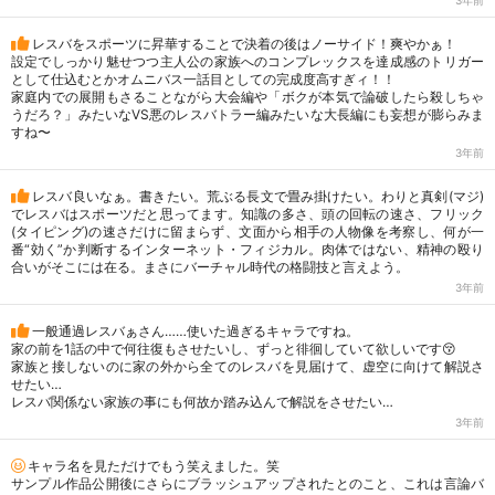
3年前
レスバをスポーツに昇華することで決着の後はノーサイド！爽やかぁ！
設定でしっかり魅せつつ主人公の家族へのコンプレックスを達成感のトリガー
として仕込むとかオムニバス一話目としての完成度高すぎィ！！
家庭内での展開もさることながら大会編や「ボクが本気で論破したら殺しちゃ
うだろ？」みたいなVS悪のレスバトラー編みたいな大長編にも妄想が膨らみま
すね〜
3年前
レスバ良いなぁ。書きたい。荒ぶる長文で畳み掛けたい。わりと真剣(マジ)
でレスバはスポーツだと思ってます。知識の多さ、頭の回転の速さ、フリック
(タイピング)の速さだけに留まらず、文面から相手の人物像を考察し、何が一
番“効く”か判断するインターネット・フィジカル。肉体ではない、精神の殴り
合いがそこには在る。まさにバーチャル時代の格闘技と言えよう。
3年前
一般通過レスバぁさん……使いた過ぎるキャラですね。
家の前を1話の中で何往復もさせたいし、ずっと徘徊していて欲しいです😚
家族と接しないのに家の外から全てのレスバを見届けて、虚空に向けて解説さ
せたい…
レスバ関係ない家族の事にも何故か踏み込んで解説をさせたい…
3年前
キャラ名を見ただけでもう笑えました。笑
サンプル作品公開後にさらにブラッシュアップされたとのこと、これは言論バ