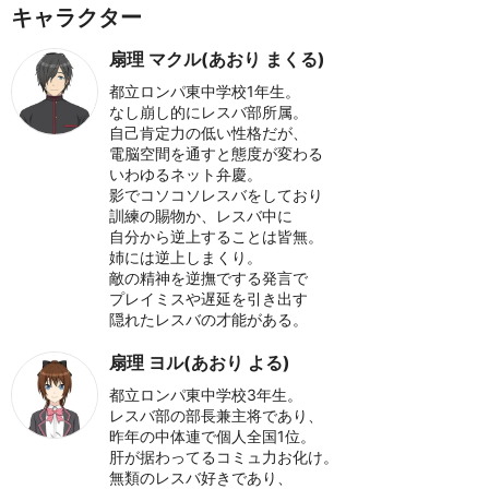
キャラクター
扇理 マクル(あおり まくる)
都立ロンパ東中学校1年生。
なし崩し的にレスバ部所属。
自己肯定力の低い性格だが、
電脳空間を通すと態度が変わる
いわゆるネット弁慶。
影でコソコソレスバをしており
訓練の賜物か、レスバ中に
自分から逆上することは皆無。
姉には逆上しまくり。
敵の精神を逆撫でする発言で
プレイミスや遅延を引き出す
隠れたレスバの才能がある。
扇理 ヨル(あおり よる)
都立ロンパ東中学校3年生。
レスバ部の部長兼主将であり、
昨年の中体連で個人全国1位。
肝が据わってるコミュ力お化け。
無類のレスバ好きであり、